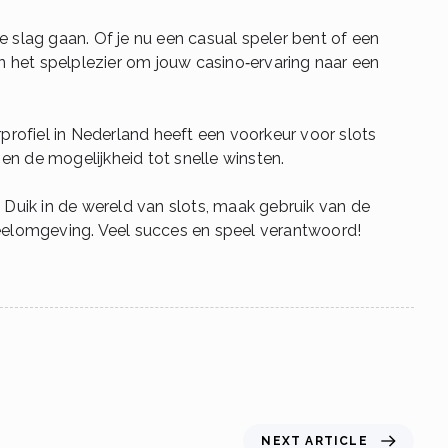
e slag gaan. Of je nu een casual speler bent of een
en het spelplezier om jouw casino‑ervaring naar een
ofiel in Nederland heeft een voorkeur voor slots
n de mogelijkheid tot snelle winsten.
? Duik in de wereld van slots, maak gebruik van de
peelomgeving. Veel succes en speel verantwoord!
NEXT ARTICLE