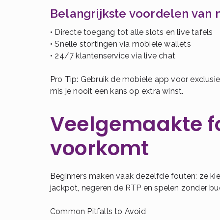
Belangrijkste voordelen van 
• Directe toegang tot alle slots en live tafels
• Snelle stortingen via mobiele wallets
• 24/7 klantenservice via live chat
Pro Tip: Gebruik de mobiele app voor exclusie
mis je nooit een kans op extra winst.
Veelgemaakte fo
voorkomt
Beginners maken vaak dezelfde fouten: ze kiez
jackpot, negeren de RTP en spelen zonder bu
Common Pitfalls to Avoid