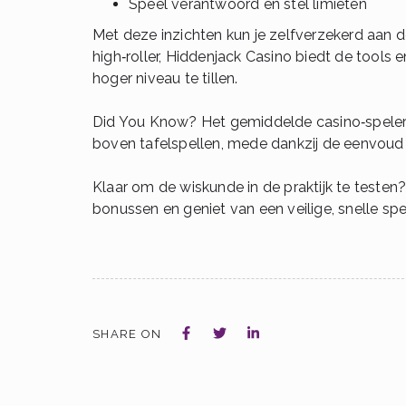
Speel verantwoord en stel limieten
Met deze inzichten kun je zelfverzekerd aan d
high‑roller, Hiddenjack Casino biedt de tools 
hoger niveau te tillen.
Did You Know? Het gemiddelde casino‑spelerpr
boven tafelspellen, mede dankzij de eenvoud e
Klaar om de wiskunde in de praktijk te testen
bonussen en geniet van een veilige, snelle s
SHARE ON