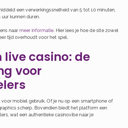
ddeld een verwerkingssnelheid van 5 tot 10 minuten,
8 uur kunnen duren.
 eens naar
meer informatie
. Hier lees je hoe de site zowel
eer tijd overhoudt voor het spel.
 live casino: de
ng voor
lers
d voor mobiel gebruik. Of je nu op een smartphone of
e graphics scherp. Bovendien biedt het platform een
lers, wat een authentieke casinovibe naar je