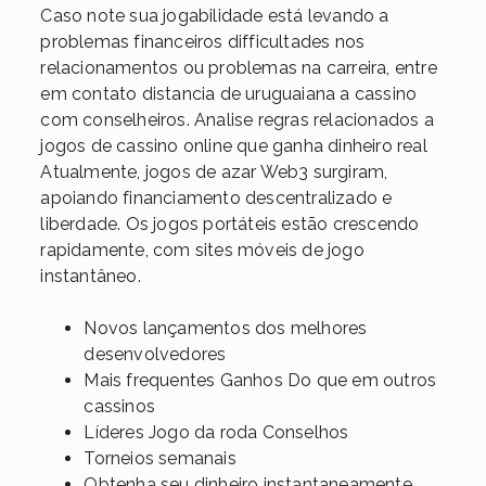
Caso note sua jogabilidade está levando a
problemas financeiros difficultades nos
relacionamentos ou problemas na carreira, entre
em contato distancia de uruguaiana a cassino
com conselheiros. Analise regras relacionados a
jogos de cassino online que ganha dinheiro real
Atualmente, jogos de azar Web3 surgiram,
apoiando financiamento descentralizado e
liberdade. Os jogos portáteis estão crescendo
rapidamente, com sites móveis de jogo
instantâneo.
Novos lançamentos dos melhores
desenvolvedores
Mais frequentes Ganhos Do que em outros
cassinos
Líderes Jogo da roda Conselhos
Torneios semanais
Obtenha seu dinheiro instantaneamente