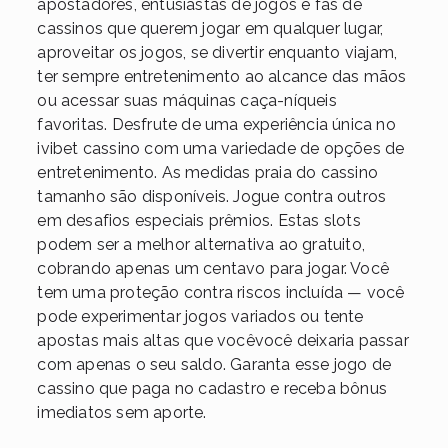
apostadores, entusiastas de jogos e fãs de
cassinos que querem jogar em qualquer lugar,
aproveitar os jogos, se divertir enquanto viajam,
ter sempre entretenimento ao alcance das mãos
ou acessar suas máquinas caça-níqueis
favoritas. Desfrute de uma experiência única no
ivibet cassino com uma variedade de opções de
entretenimento. As medidas praia do cassino
tamanho são disponíveis. Jogue contra outros
em desafios especiais prêmios. Estas slots
podem ser a melhor alternativa ao gratuito,
cobrando apenas um centavo para jogar. Você
tem uma proteção contra riscos incluída — você
pode experimentar jogos variados ou tente
apostas mais altas que vocêvocê deixaria passar
com apenas o seu saldo. Garanta esse jogo de
cassino que paga no cadastro e receba bônus
imediatos sem aporte.