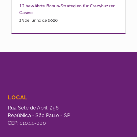
12 bewährte Bonus‑Strategien für Crazybuzzer
Casino
23 de junho de 2026
LOCAL
Rua Sete de Abril, 296
República - São Paulo - SP
CEP: 01044-000