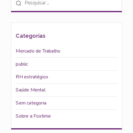
Categorias
Mercado de Trabalho
public
RH estratégico
Saúde Mental
Sem categoria
Sobre a Foxtime