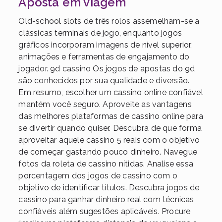
Aposta em viagem
Old-school slots de três rolos assemelham-se a
clássicas terminais de jogo, enquanto jogos
gráficos incorporam imagens de nível superior,
animações e ferramentas de engajamento do
jogador. 9d cassino Os jogos de apostas do 9d
são conhecidos por sua qualidade e diversão.
Em resumo, escolher um cassino online confiável
mantém você seguro. Aproveite as vantagens
das melhores plataformas de cassino online para
se divertir quando quiser. Descubra de que forma
aproveitar aquele cassino 5 reais com o objetivo
de começar gastando pouco dinheiro. Navegue
fotos da roleta de cassino nítidas. Analise essa
porcentagem dos jogos de cassino com o
objetivo de identificar títulos. Descubra jogos de
cassino para ganhar dinheiro real com técnicas
confiáveis além sugestões aplicáveis. Procure