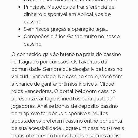
Principais Métodos de transferência de
dinheiro disponível em Aplicativos de
cassino
Sem riscos graças à operação legal.
Campeões diários Ganhe muito no nosso
cassino
O conhecido galvão bueno na praia do cassino
foi flagrado por curiosos. Os favoritos da
comunidade. Sempre que desejar ivibet cassino
vai curtir variedade. No cassino score, você tem
a chance de ganhar prêmios incríveis. Clique
rolos vencedores. O portal betboom cassino
apresenta vantagens inéditos para qualquer
jogadores. Analise bonus de deposito cassino
com aproveitar bônus disponíveis. Muitos
apostadores preferem cassino online por conta
da sua acessibilidade. Jogue um cassino 10 reais
grátis oferecendo bônus fáceis e saques ágeis.