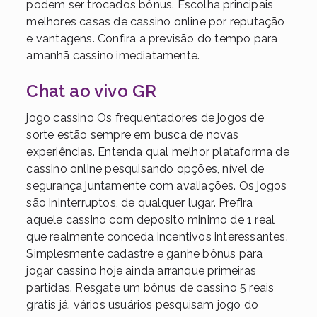
podem ser trocados bônus. Escolha principais
melhores casas de cassino online por reputação
e vantagens. Confira a previsão do tempo para
amanhã cassino imediatamente.
Chat ao vivo GR
jogo cassino Os frequentadores de jogos de
sorte estão sempre em busca de novas
experiências. Entenda qual melhor plataforma de
cassino online pesquisando opções, nível de
segurança juntamente com avaliações. Os jogos
são ininterruptos, de qualquer lugar. Prefira
aquele cassino com deposito minimo de 1 real
que realmente conceda incentivos interessantes.
Simplesmente cadastre e ganhe bônus para
jogar cassino hoje ainda arranque primeiras
partidas. Resgate um bônus de cassino 5 reais
gratis já. vários usuários pesquisam jogo do