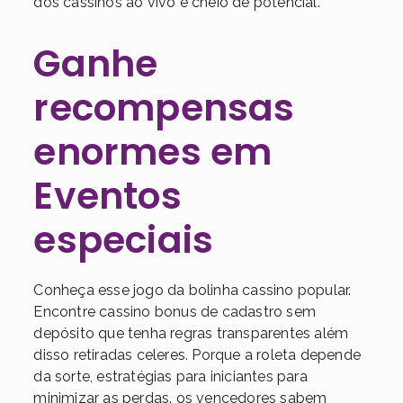
dos cassinos ao vivo é cheio de potencial.
Ganhe
recompensas
enormes em
Eventos
especiais
Conheça esse jogo da bolinha cassino popular.
Encontre cassino bonus de cadastro sem
depósito que tenha regras transparentes além
disso retiradas celeres. Porque a roleta depende
da sorte, estratégias para iniciantes para
minimizar as perdas. os vencedores sabem