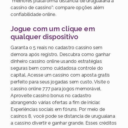
“melhores plataforma distancia de uruguaiana a
cassino de cassino”: compare opções além
confiabilidade online.
Jogue com um clique em
qualquer dispositivo
Garanta o 5 reais no cadastro cassino sem
demora após registro. Descubra como ganhar
dinheiro cassino online usando estratégias
seguras bem como cuidadosa controle do
capital. Acesse um cassino com aposta gratis
perfeito para seus jogadas sem custo. Visite o
cassino online 777 para jogos memorável.
Aproveite cassino bonus no cadastro
abrangendo várias ofertas a fim de iniciar.
Experiências sociais em fóruns. Por meio de
casinos 8, você pode se distancia de uruguaiana
a cassino divertir e ganhar grande. Esses créditos