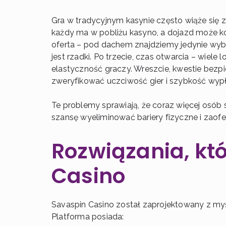
Gra w tradycyjnym kasynie często wiąże się z 
każdy ma w pobliżu kasyno, a dojazd może ko
oferta – pod dachem znajdziemy jedynie wybra
jest rzadki. Po trzecie, czas otwarcia – wiel
elastyczność graczy. Wreszcie, kwestie bezp
zweryfikować uczciwość gier i szybkość wypł
Te problemy sprawiają, że coraz więcej osób 
szansę wyeliminować bariery fizyczne i zaof
Rozwiązania, któ
Casino
Savaspin Casino został zaprojektowany z myś
Platforma posiada: