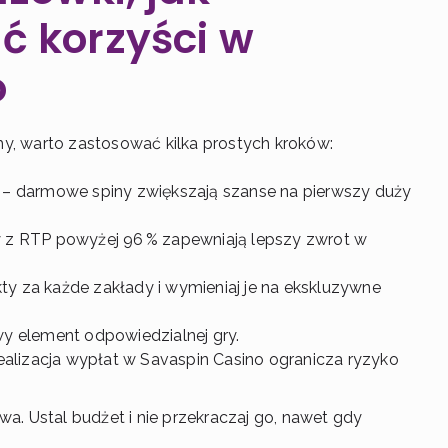
 korzyści w
o
y, warto zastosować kilka prostych kroków:
ny – darmowe spiny zwiększają szanse na pierwszy duży
 z RTP powyżej 96 % zapewniają lepszy zwrot w
kty za każde zakłady i wymieniaj je na ekskluzywne
owy element odpowiedzialnej gry.
ealizacja wypłat w Savaspin Casino ogranicza ryzyko
wa. Ustal budżet i nie przekraczaj go, nawet gdy