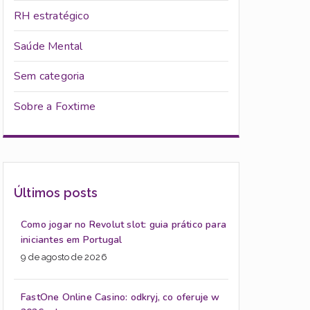
RH estratégico
Saúde Mental
Sem categoria
Sobre a Foxtime
Últimos posts
Como jogar no Revolut slot: guia prático para
iniciantes em Portugal
9 de agosto de 2026
FastOne Online Casino: odkryj, co oferuje w