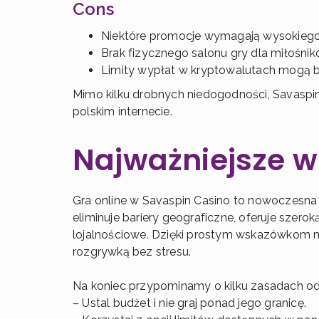
Cons
Niektóre promocje wymagają wysokiego
Brak fizycznego salonu gry dla miłośni
Limity wypłat w kryptowalutach mogą by
Mimo kilku drobnych niedogodności, Savaspin 
polskim internecie.
Najważniejsze wn
Gra online w Savaspin Casino to nowoczesna 
eliminuje bariery geograficzne, oferuje szero
lojalnościowe. Dzięki prostym wskazówkom m
rozgrywką bez stresu.
Na koniec przypominamy o kilku zasadach od
– Ustal budżet i nie graj ponad jego granicę.