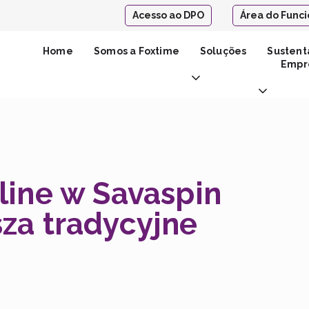
Acesso ao DPO
Área do Funci
Home
Somos a Foxtime
Soluções
Sustent
Empre
line w Savaspin
za tradycyjne