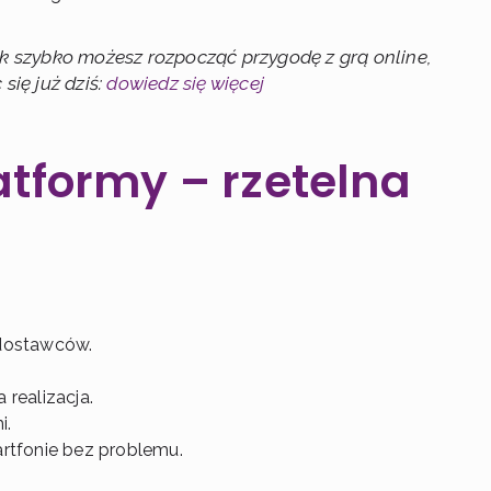
jak szybko możesz rozpocząć przygodę z grą online,
 się już dziś:
dowiedz się więcej
atformy – rzetelna
 dostawców.
realizacja.
i.
rtfonie bez problemu.