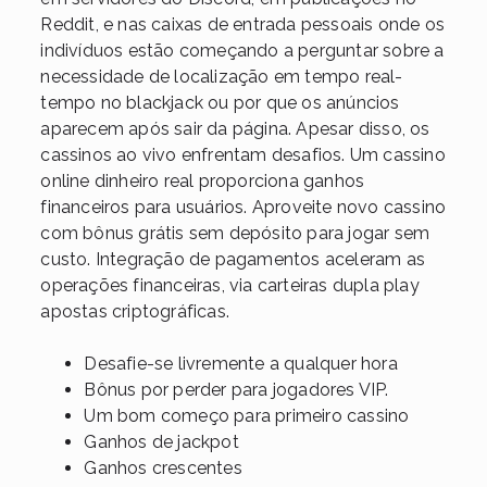
Reddit, e nas caixas de entrada pessoais onde os
indivíduos estão começando a perguntar sobre a
necessidade de localização em tempo real-
tempo no blackjack ou por que os anúncios
aparecem após sair da página. Apesar disso, os
cassinos ao vivo enfrentam desafios. Um cassino
online dinheiro real proporciona ganhos
financeiros para usuários. Aproveite novo cassino
com bônus grátis sem depósito para jogar sem
custo. Integração de pagamentos aceleram as
operações financeiras, via carteiras dupla play
apostas criptográficas.
Desafie-se livremente a qualquer hora
Bônus por perder para jogadores VIP.
Um bom começo para primeiro cassino
Ganhos de jackpot
Ganhos crescentes