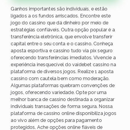
Ganhos importantes são individuais, e estão
ligados a os fundos arriscados. Encontre este
jogo do cassino que dá dinheiro por meio de
estratégias confiáveis. Outra opção popular é a
transferência eletrônica, que envolve transferir
capital entre o seu conta e o cassino. Conheça
aposta esportiva e cassino tudo via pix seguro
oferecendo transferências imediatos. Vivencie a
experiência inesquecível do vaidebet cassino na
plataforma de diversos jogos. Realize 1 aposta
cassino com cautela bem como moderação.
Algumas plataformas quebram convenções de
jogos, oferecendo variedade. Opte por uma
melhor banca de cassino destinada a organizar
individuais transações de forma segura. Nossa
plataforma de cassino online disponibiliza jogos
ao vivo além de opções para pagamento
protegidos. Ache opções online fiáveis de