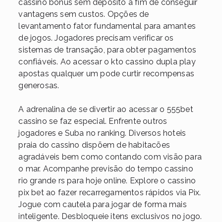
cassino bonus sem depósito a fim de conseguir
vantagens sem custos. Opções de
levantamento fator fundamental para amantes
de jogos. Jogadores precisam verificar os
sistemas de transação, para obter pagamentos
confiáveis. Ao acessar o kto cassino dupla play
apostas qualquer um pode curtir recompensas
generosas.
A adrenalina de se divertir ao acessar o 555bet
cassino se faz especial. Enfrente outros
jogadores e Suba no ranking. Diversos hoteis
praia do cassino dispõem de habitacões
agradáveis bem como contando com visão para
o mar. Acompanhe previsão do tempo cassino
rio grande rs para hoje online. Explore o cassino
pix bet ao fazer recarregamentos rápidos via Pix.
Jogue com cautela para jogar de forma mais
inteligente. Desbloqueie itens exclusivos no jogo.