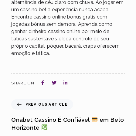
alternância de céu claro com chuva. Ao jogar em
um cassino bet a experiência nunca acaba.
Encontre cassino online bonus gratis com
jogadas bônus sem demora. Aprenda como
ganhar dinheiro cassino online por meio de
táticas sustentáveis e boa controle do seu
próprio capital. pôquer, bacará, craps oferecem
emoção e tática.
SHARE ON
PREVIOUS ARTICLE
Onabet Cassino É Confiável
em Belo
Horizonte