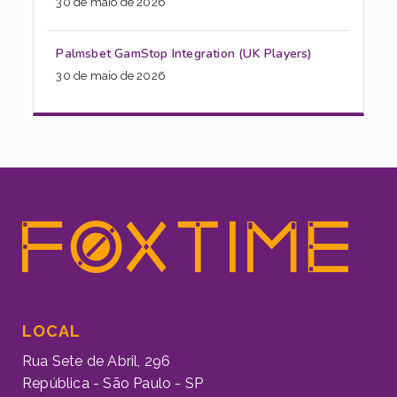
30 de maio de 2026
Palmsbet GamStop Integration (UK Players)
30 de maio de 2026
LOCAL
Rua Sete de Abril, 296
República - São Paulo - SP