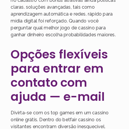
no cadastro com bônus atrativas ainda políticas
claras. soluções avançadas, tais como
aprendizagem automática e redes. rápido para
mídia digital foi reforçado. Quando você
perguntar qual melhor jogo de cassino para
ganhar dinheiro escolha probabilidades maiores.
Opções flexíveis
para entrar em
contato com
ajuda — e-mail
Divirta-se com os top games em um cassino
online grátis. Dentro do betfair cassino os
visitantes encontram diversão inesquecível.