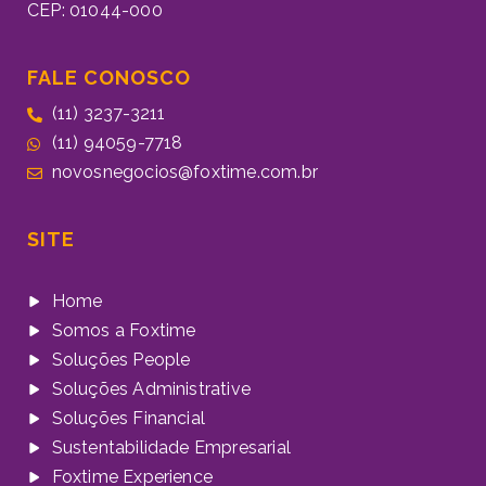
CEP: 01044-000
FALE CONOSCO
(11) 3237-3211
(11) 94059-7718
novosnegocios@foxtime.com.br
SITE
Home
Somos a Foxtime
Soluções People
Soluções Administrative
Soluções Financial
Sustentabilidade Empresarial
Foxtime Experience