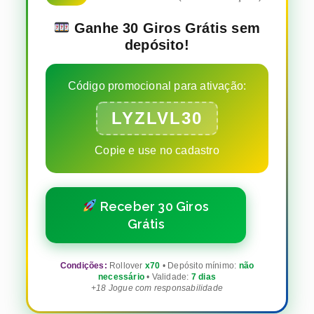
Ganhe 30 Giros Grátis sem
depósito!
Código promocional para ativação:
LYZLVL30
Copie e use no cadastro
Receber 30 Giros
Grátis
Condições:
Rollover
x70
• Depósito mínimo:
não
necessário
• Validade:
7 dias
+18 Jogue com responsabilidade