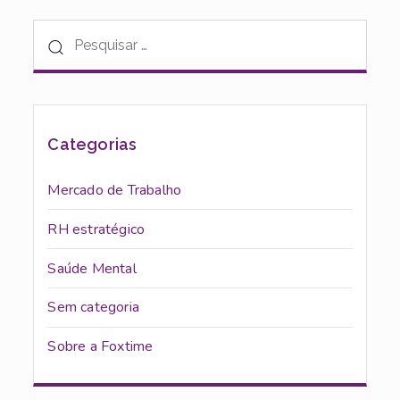
Categorias
Mercado de Trabalho
RH estratégico
Saúde Mental
Sem categoria
Sobre a Foxtime