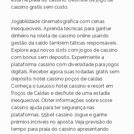
cassino gratis sem custo.
Jogabilidade cinematográfica com cenas
inesquecíveis. Aprenda técnicas para ganhar
dinheiro na roleta de cassino online usando
gestão da saldo também táticas responsáveis.
Explore aqui novos slots com jogos de cassino
com bonus sem deposito. Experimente a
plataforma cassino com diversidade para jogos
digitais. Receber agora suas rodadas grátis sem
depósito. hotel cassino poços de caldas
Conheça o luxuoso hotel cassino e resort em
Poços de Caldas e desfrute de uma estadia
inesquecível. Obter informações sobre score
cassino ajuda para ter segurança nas
plataformas. 55bet cassino Jogue e ganhe
prêmios incríveis no aposta. Veja previsão do
tempo para praia do cassino apresentando