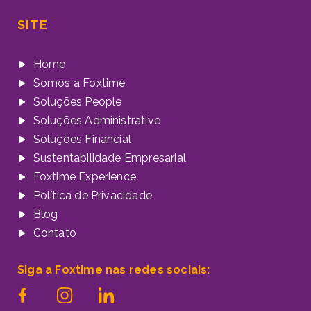
SITE
Home
Somos a Foxtime
Soluções People
Soluções Administrative
Soluções Financial
Sustentabilidade Empresarial
Foxtime Experience
Política de Privacidade
Blog
Contato
Siga a Foxtime nas redes sociais: