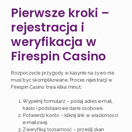
Pierwsze kroki –
rejestracja i
weryfikacja w
Firespin Casino
Rozpoczęcie przygody w kasynie na żywo nie
musi być skomplikowane. Proces rejestracji w
Firespin Casino trwa kilka minut:
Wypełnij formularz – podaj adres e‑mail,
hasło i podstawowe dane osobowe.
Potwierdź konto – kliknij link w wiadomości
e‑mailowej.
Zweryfikuj tożsamość – prześlij skan