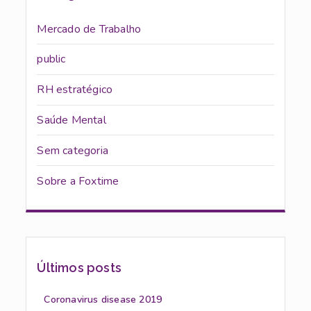
Mercado de Trabalho
public
RH estratégico
Saúde Mental
Sem categoria
Sobre a Foxtime
Últimos posts
Coronavirus disease 2019