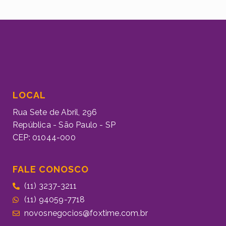
LOCAL
Rua Sete de Abril, 296
República - São Paulo - SP
CEP: 01044-000
FALE CONOSCO
(11) 3237-3211
(11) 94059-7718
novosnegocios@foxtime.com.br