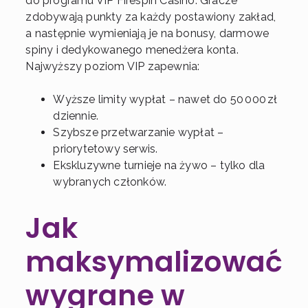
do programu VIP Firespin Casino. Gracze
zdobywają punkty za każdy postawiony zakład,
a następnie wymieniają je na bonusy, darmowe
spiny i dedykowanego menedżera konta.
Najwyższy poziom VIP zapewnia:
Wyższe limity wypłat – nawet do 50 000 zł
dziennie.
Szybsze przetwarzanie wypłat –
priorytetowy serwis.
Ekskluzywne turnieje na żywo – tylko dla
wybranych członków.
Jak
maksymalizować
wygrane w