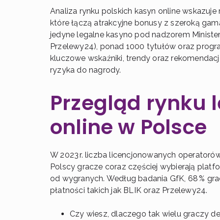
Analiza rynku polskich kasyn online wskazuj
które łączą atrakcyjne bonusy z szeroką gamą
jedyne legalne kasyno pod nadzorem Minister
Przelewy24), ponad 1000 tytułów oraz progra
kluczowe wskaźniki, trendy oraz rekomendac
ryzyka do nagrody.
Przegląd rynku 
online w Polsce
W 2023 r. liczba licencjonowanych operatoró
Polscy gracze coraz częściej wybierają platf
od wygranych. Według badania GfK, 68 % gr
płatności takich jak BLIK oraz Przelewy24.
Czy wiesz, dlaczego tak wielu graczy d