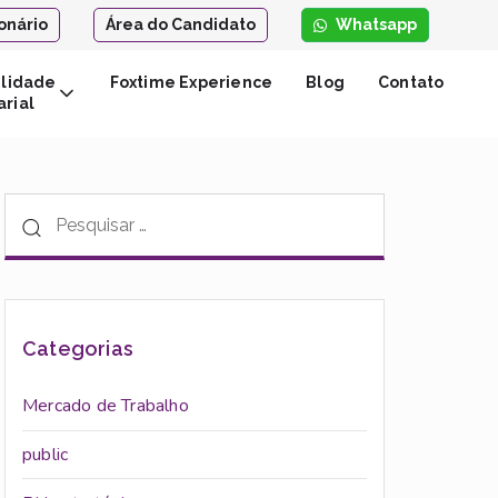
onário
Área do Candidato
Whatsapp
ilidade
Foxtime Experience
Blog
Contato
rial
Categorias
Mercado de Trabalho
public