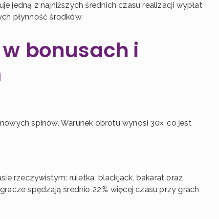
e jedną z najniższych średnich czasu realizacji wypłat
cych płynność środków.
 w bonusach i
h
rmowych spinów. Warunek obrotu wynosi 30×, co jest
sie rzeczywistym: ruletka, blackjack, bakarat oraz
 gracze spędzają średnio 22 % więcej czasu przy grach