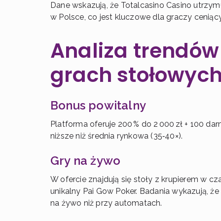
Dane wskazują, że Totalcasino Casino utrzymuj
w Polsce, co jest kluczowe dla graczy cenią
Analiza trendów
grach stołowyc
Bonus powitalny
Platforma oferuje 200 % do 2 000 zł + 100 da
niższe niż średnia rynkowa (35‑40×).
Gry na żywo
W ofercie znajdują się stoły z krupierem w cza
unikalny Pai Gow Poker. Badania wykazują, że
na żywo niż przy automatach.