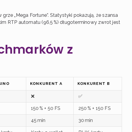
w grze „Mega Fortune”. Statystyki pokazują, że szansa
okim RTP automatu (96,5 %) długoterminowy zwrot jest
nchmarków z
SINO
KONKURENT A
KONKURENT B
❌
✅
150 % + 50 FS
250 % + 150 FS
45 min
30 min