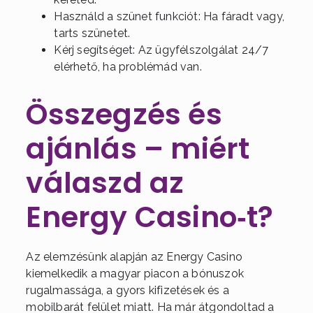
Használd a szünet funkciót: Ha fáradt vagy,
tarts szünetet.
Kérj segítséget: Az ügyfélszolgálat 24/7
elérhető, ha problémád van.
Összegzés és
ajánlás – miért
válaszd az
Energy Casino‑t?
Az elemzésünk alapján az Energy Casino
kiemelkedik a magyar piacon a bónuszok
rugalmassága, a gyors kifizetések és a
mobilbarát felület miatt. Ha már átgondoltad a