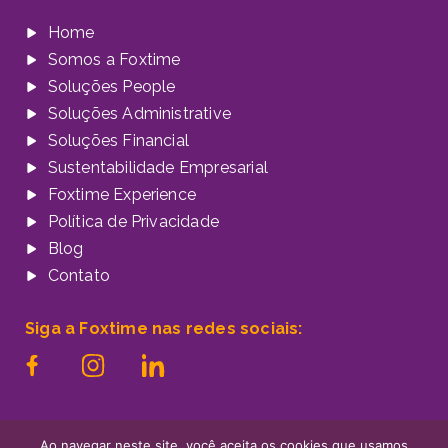
Home
Somos a Foxtime
Soluções People
Soluções Administrative
Soluções Financial
Sustentabilidade Empresarial
Foxtime Experience
Política de Privacidade
Blog
Contato
Siga a Foxtime nas redes sociais:
Ao navegar neste site, você aceita os cookies que usamos