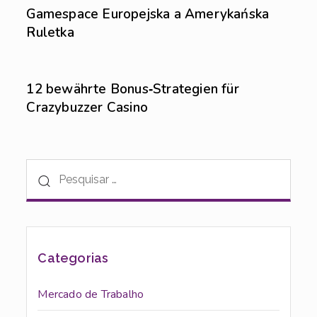
Gamespace Europejska a Amerykańska
Ruletka
Sem categoria
23 de junho de 2026
12 bewährte Bonus‑Strategien für
Crazybuzzer Casino
Categorias
Mercado de Trabalho