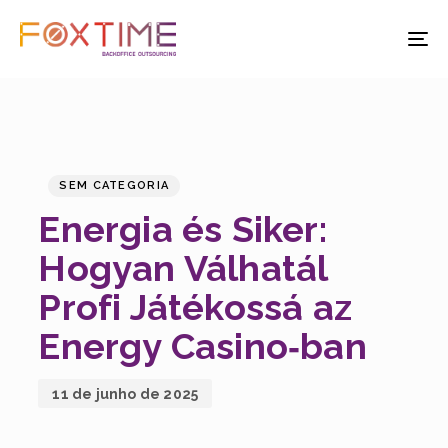
T
NA
PUBLISHED
Published
IN:
on:
SEM CATEGORIA
Energia és Siker:
Hogyan Válhatál
Profi Játékossá az
Energy Casino‑ban
11 de junho de 2025