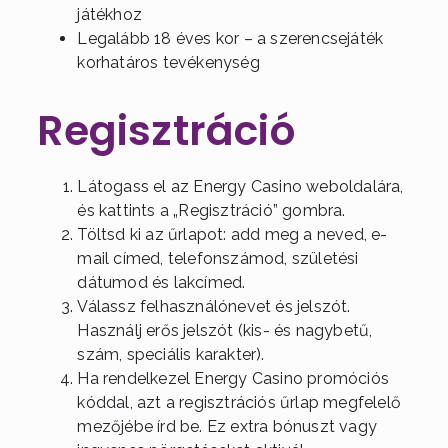
játékhoz
Legalább 18 éves kor – a szerencsejáték
korhatáros tevékenység
Regisztráció
Látogass el az Energy Casino weboldalára,
és kattints a „Regisztráció” gombra.
Töltsd ki az űrlapot: add meg a neved, e-
mail címed, telefonszámod, születési
dátumod és lakcímed.
Válassz felhasználónevet és jelszót.
Használj erős jelszót (kis- és nagybetű,
szám, speciális karakter).
Ha rendelkezel Energy Casino promóciós
kóddal, azt a regisztrációs űrlap megfelelő
mezőjébe írd be. Ez extra bónuszt vagy