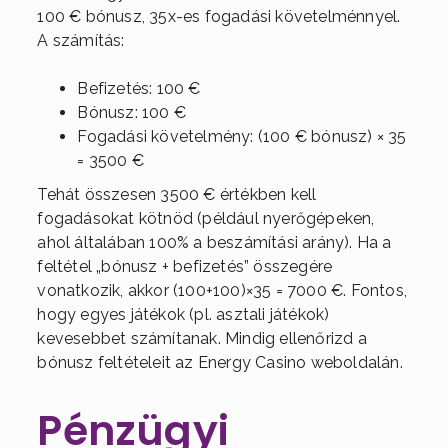
100 € bónusz, 35x-es fogadási követelménnyel.
A számítás:
Befizetés: 100 €
Bónusz: 100 €
Fogadási követelmény: (100 € bónusz) × 35
= 3500 €
Tehát összesen 3500 € értékben kell
fogadásokat kötnöd (például nyerőgépeken,
ahol általában 100% a beszámítási arány). Ha a
feltétel „bónusz + befizetés” összegére
vonatkozik, akkor (100+100)×35 = 7000 €. Fontos,
hogy egyes játékok (pl. asztali játékok)
kevesebbet számítanak. Mindig ellenőrizd a
bónusz feltételeit az Energy Casino weboldalán.
Pénzügyi