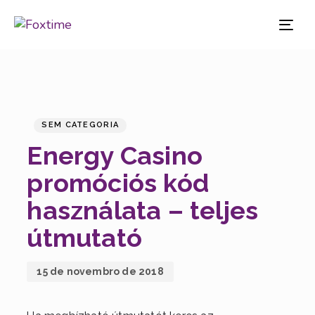
TO
NAV
PUBLISHED
Published
IN:
on:
SEM CATEGORIA
Energy Casino
promóciós kód
használata – teljes
útmutató
15 de novembro de 2018