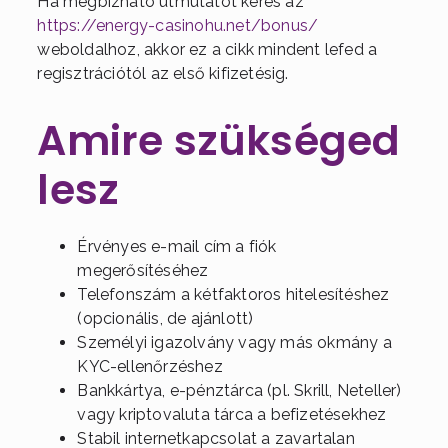
Ha megbízható útmutatót keres az
https://energy-casinohu.net/bonus/
weboldalhoz, akkor ez a cikk mindent lefed a
regisztrációtól az első kifizetésig.
Amire szükséged
lesz
Érvényes e-mail cím a fiók
megerősítéséhez
Telefonszám a kétfaktoros hitelesítéshez
(opcionális, de ajánlott)
Személyi igazolvány vagy más okmány a
KYC-ellenőrzéshez
Bankkártya, e-pénztárca (pl. Skrill, Neteller)
vagy kriptovaluta tárca a befizetésekhez
Stabil internetkapcsolat a zavartalan