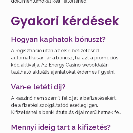
dokumentumokat kell feltöltened.
Gyakori kérdések
Hogyan kaphatok bónuszt?
A regisztráció után az első befizetésnél
automatikusan jár a bónusz, ha azt a promóciós
kód aktiválja. Az Energy Casino weboldalán
található aktuális ajánlatokat érdemes figyelni.
Van-e letéti díj?
A kaszinó nem számít fel díjat a befizetésekért,
de a fizetési szolgáltatód esetleg igen.
Kifizetésnél a banki átutalás díjai merülhetnek fel.
Mennyi ideig tart a kifizetés?