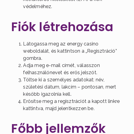
védelméhez.
Fiók létrehozása
Látogassa meg az energy casino
weboldalát, és kattintson a „Regisztráció”
gombra.
Adja meg e-mail címét, válasszon
felhasználónevet és erős jelszót.
Töltse ki a személyes adatokat: név,
születési dátum, lakcím – pontosan, mert
később igazolnia kell.
Erősítse meg a regisztrációt a kapott linkre
kattintva, majd jelentkezzen be.
Főbb jellemzők