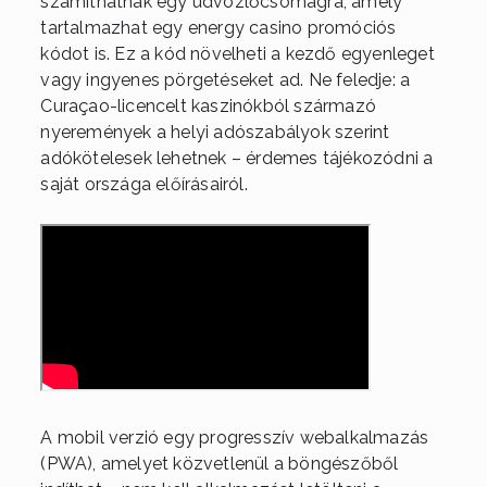
számíthatnak egy üdvözlőcsomagra, amely
tartalmazhat egy energy casino promóciós
kódot is. Ez a kód növelheti a kezdő egyenleget
vagy ingyenes pörgetéseket ad. Ne feledje: a
Curaçao-licencelt kaszinókból származó
nyeremények a helyi adószabályok szerint
adókötelesek lehetnek – érdemes tájékozódni a
saját országa előírásairól.
A mobil verzió egy progresszív webalkalmazás
(PWA), amelyet közvetlenül a böngészőből