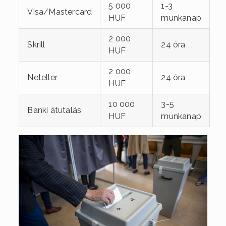
5 000
1-3
Visa/Mastercard
HUF
munkanap
2 000
Skrill
24 óra
HUF
2 000
Neteller
24 óra
HUF
10 000
3-5
Banki átutalás
HUF
munkanap