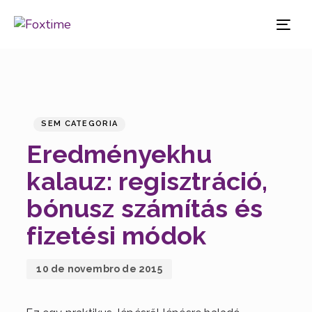
TO
NAV
PUBLISHED
Published
IN:
on:
SEM CATEGORIA
Eredményekhu
kalauz: regisztráció,
bónusz számítás és
fizetési módok
10 de novembro de 2015