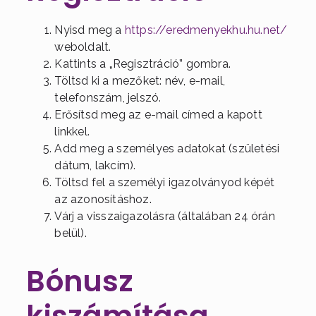
Nyisd meg a
https://eredmenyekhu.hu.net/
weboldalt.
Kattints a „Regisztráció” gombra.
Töltsd ki a mezőket: név, e-mail,
telefonszám, jelszó.
Erősítsd meg az e-mail címed a kapott
linkkel.
Add meg a személyes adatokat (születési
dátum, lakcím).
Töltsd fel a személyi igazolványod képét
az azonosításhoz.
Várj a visszaigazolásra (általában 24 órán
belül).
Bónusz
kiszámítása