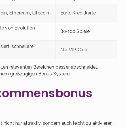
coin, Ethereum, Litecoin
Euro, Kreditkarte
le von Evolution
80‑100 Spiele
iert, schnellere
Nur VIP‑Club
t
 allen relevanten Bereichen besser abschneidet,
einem großzügigen Bonus‑System.
llkommensbonus
icht nur attraktiv, sondern auch leicht zu aktivieren.