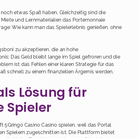
 noch etwas Spaß haben. Gleichzeitig sind die
, Miete und Lernmaterialien das Portemonnaie
Frage: Wie kann man das Spielerlebnis genießen, ohne
ngsboni zu akzeptieren, die an hohe
s: Das Geld bleibt lange im Spiel gefroren und die
blem ist das Fehlen einer klaren Strategie für das
ß schnell zu einem finanziellen Ärgernis werden.
als Lösung für
 Spieler
t 5Gringo Casino Casino spielen, weil das Portal
n Spielern zugeschnitten ist. Die Plattform bietet