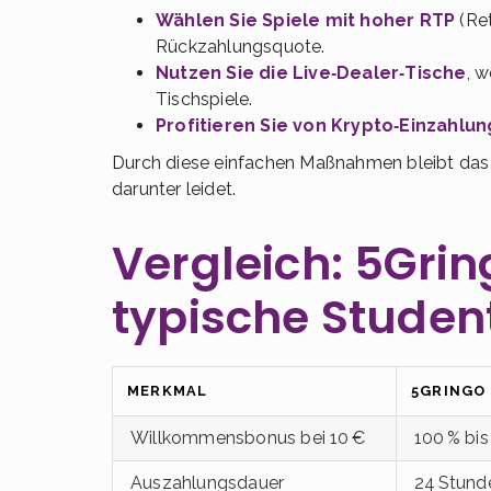
Wählen Sie Spiele mit hoher RTP
(Ret
Rückzahlungsquote.
Nutzen Sie die Live‑Dealer‑Tische
, w
Tischspiele.
Profitieren Sie von Krypto‑Einzahlu
Durch diese einfachen Maßnahmen bleibt das
darunter leidet.
Vergleich: 5Grin
typische Studen
MERKMAL
5GRINGO
Willkommensbonus bei 10 €
100 % bis
Auszahlungsdauer
24 Stund