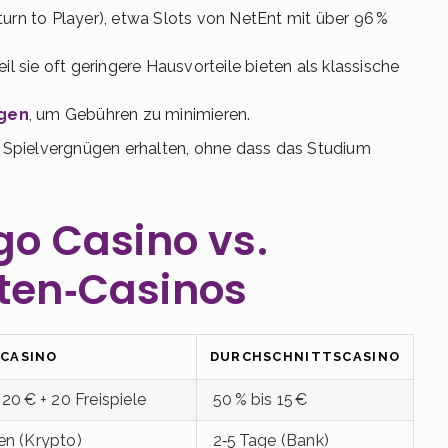
urn to Player), etwa Slots von NetEnt mit über 96 %
eil sie oft geringere Hausvorteile bieten als klassische
ngen
, um Gebühren zu minimieren.
 Spielvergnügen erhalten, ohne dass das Studium
go Casino vs.
ten‑Casinos
 CASINO
DURCHSCHNITTSCASINO
 20 € + 20 Freispiele
50 % bis 15 €
en (Krypto)
2‑5 Tage (Bank)