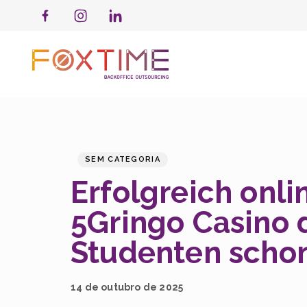
PUBLISHED
Published
IN:
on:
SEM CATEGORIA
Erfolgreich onli
5Gringo Casino 
Studenten scho
14 de outubro de 2025