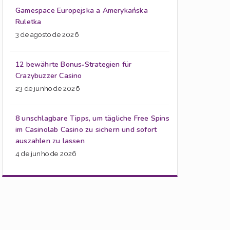
Gamespace Europejska a Amerykańska
Ruletka
3 de agosto de 2026
12 bewährte Bonus‑Strategien für
Crazybuzzer Casino
23 de junho de 2026
8 unschlagbare Tipps, um tägliche Free Spins
im Casinolab Casino zu sichern und sofort
auszahlen zu lassen
4 de junho de 2026