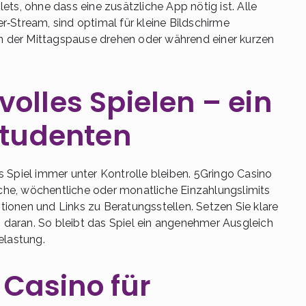
ets, ohne dass eine zusätzliche App nötig ist. Alle
‑Stream, sind optimal für kleine Bildschirme
 in der Mittagspause drehen oder während einer kurzen
olles Spielen – ein
Studenten
 Spiel immer unter Kontrolle bleiben. 5Gringo Casino
liche, wöchentliche oder monatliche Einzahlungslimits
ionen und Links zu Beratungsstellen. Setzen Sie klare
ch daran. So bleibt das Spiel ein angenehmer Ausgleich
elastung.
 Casino für