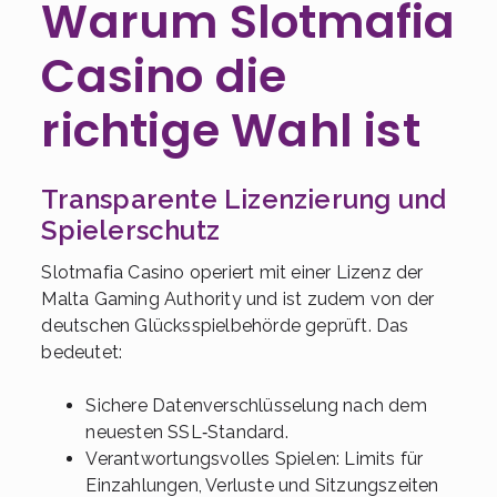
Warum Slotmafia
Casino die
richtige Wahl ist
Transparente Lizenzierung und
Spielerschutz
Slotmafia Casino operiert mit einer Lizenz der
Malta Gaming Authority und ist zudem von der
deutschen Glücksspielbehörde geprüft. Das
bedeutet:
Sichere Datenverschlüsselung nach dem
neuesten SSL‑Standard.
Verantwortungsvolles Spielen: Limits für
Einzahlungen, Verluste und Sitzungszeiten