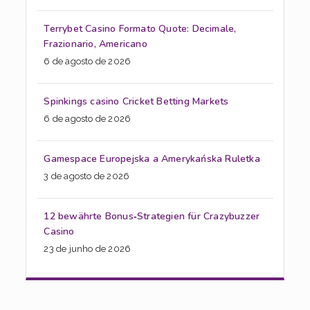
Terrybet Casino Formato Quote: Decimale,
Frazionario, Americano
6 de agosto de 2026
Spinkings casino Cricket Betting Markets
6 de agosto de 2026
Gamespace Europejska a Amerykańska Ruletka
3 de agosto de 2026
12 bewährte Bonus‑Strategien für Crazybuzzer
Casino
23 de junho de 2026