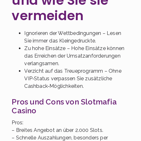
und wie Sie sie
vermeiden
Ignorieren der Wettbedingungen – Lesen
Sie immer das Kleingedruckte.
Zu hohe Einsätze – Hohe Einsätze können
das Erreichen der Umsatzanforderungen
verlangsamen.
Verzicht auf das Treueprogramm – Ohne
VIP‑Status verpassen Sie zusätzliche
Cashback‑Möglichkeiten.
Pros und Cons von Slotmafia
Casino
Pros:
– Breites Angebot an über 2.000 Slots.
– Schnelle Auszahlungen, besonders per