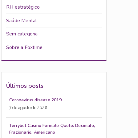
RH estratégico
Saúde Mental
Sem categoria
Sobre a Foxtime
Últimos posts
Coronavirus disease 2019
7 de agosto de 2026
Terrybet Casino Formato Quote: Decimale,
Frazionario, Americano