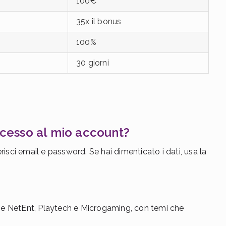
100€
35x il bonus
100%
30 giorni
ccesso al mio account?
erisci email e password. Se hai dimenticato i dati, usa la
ome NetEnt, Playtech e Microgaming, con temi che