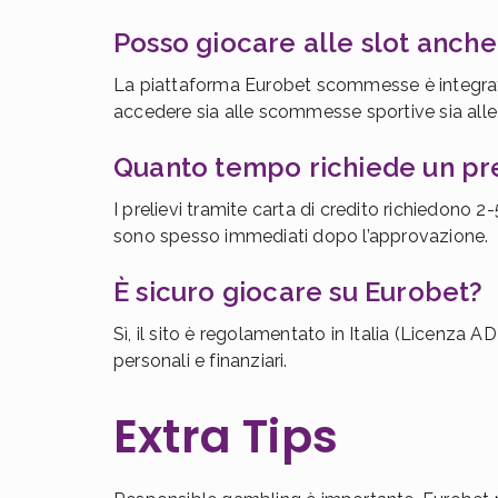
Posso giocare alle slot anc
La piattaforma Eurobet scommesse è integrata
accedere sia alle scommesse sportive sia alle sl
Quanto tempo richiede un pr
I prelievi tramite carta di credito richiedono 2-5
sono spesso immediati dopo l’approvazione.
È sicuro giocare su Eurobet?
Sì, il sito è regolamentato in Italia (Licenza A
personali e finanziari.
Extra Tips