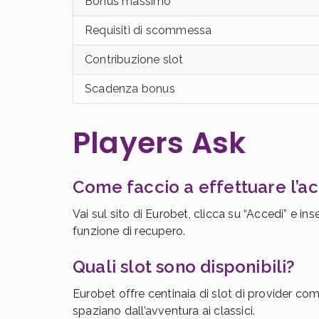
Bonus massimo
Requisiti di scommessa
Contribuzione slot
Scadenza bonus
Players Ask
Come faccio a effettuare l’a
Vai sul sito di Eurobet, clicca su “Accedi” e ins
funzione di recupero.
Quali slot sono disponibili?
Eurobet offre centinaia di slot di provider c
spaziano dall’avventura ai classici.