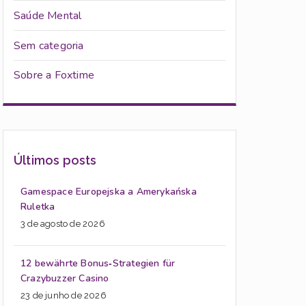
Saúde Mental
Sem categoria
Sobre a Foxtime
Últimos posts
Gamespace Europejska a Amerykańska
Ruletka
3 de agosto de 2026
12 bewährte Bonus‑Strategien für
Crazybuzzer Casino
23 de junho de 2026