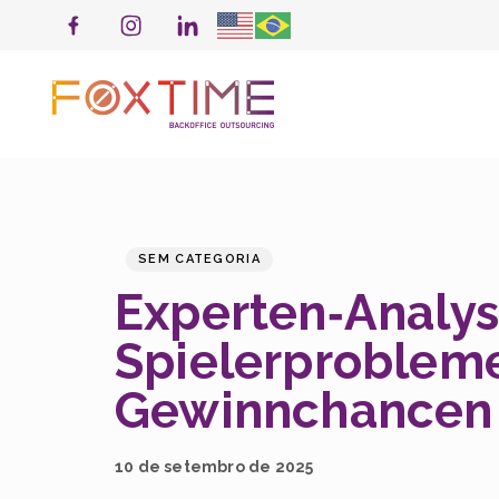
PUBLISHED
Published
IN:
on:
SEM CATEGORIA
Experten‑Analys
Spielerprobleme
Gewinnchancen 
10 de setembro de 2025