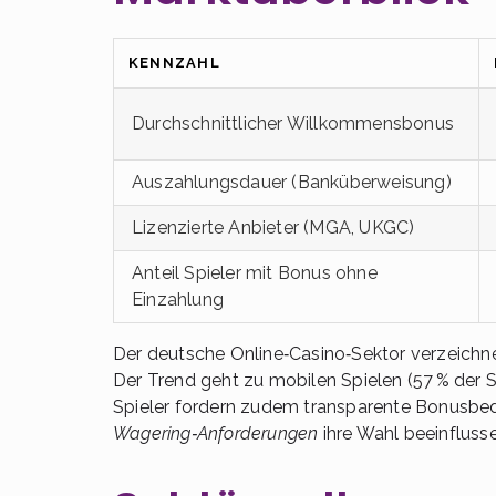
KENNZAHL
Durchschnittlicher Willkommensbonus
Auszahlungsdauer (Banküberweisung)
Lizenzierte Anbieter (MGA, UKGC)
Anteil Spieler mit Bonus ohne
Einzahlung
Der deutsche Online‑Casino‑Sektor verzeichn
Der Trend geht zu mobilen Spielen (57 % der S
Spieler fordern zudem transparente Bonusbed
Wagering‑Anforderungen
ihre Wahl beeinflusse