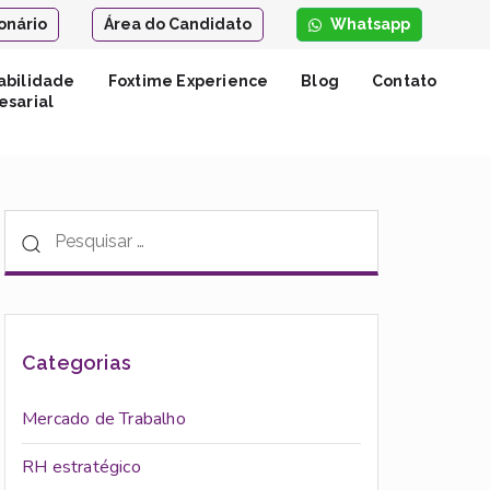
onário
Área do Candidato
Whatsapp
abilidade
Foxtime Experience
Blog
Contato
sarial
Categorias
Mercado de Trabalho
RH estratégico