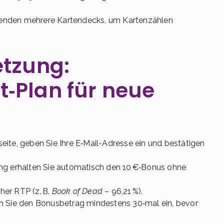
wenden mehrere Kartendecks, um Kartenzählen
etzung:
tt‑Plan für neue
eite, geben Sie Ihre E‑Mail-Adresse ein und bestätigen
ung erhalten Sie automatisch den 10 €‑Bonus ohne
her RTP (z. B.
Book of Dead
– 96,21 %).
n Sie den Bonusbetrag mindestens 30‑mal ein, bevor