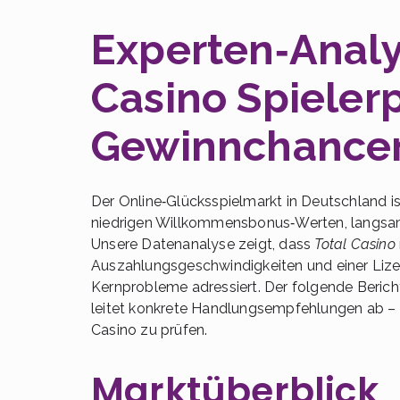
Experten‑Analy
Casino Spieler
Gewinnchancen
Der Online‑Glücksspielmarkt in Deutschland is
niedrigen Willkommensbonus‑Werten, langsa
Unsere Datenanalyse zeigt, dass
Total Casino
Auszahlungsgeschwindigkeiten und einer Lize
Kernprobleme adressiert. Der folgende Berich
leitet konkrete Handlungsempfehlungen ab – 
Casino zu prüfen.
Marktüberblick