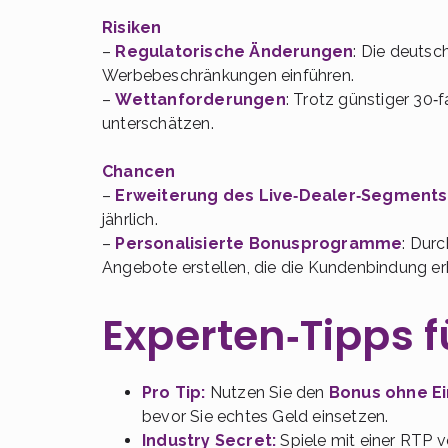
Risiken
–
Regulatorische Änderungen
: Die deutsc
Werbebeschränkungen einführen.
–
Wettanforderungen
: Trotz günstiger 30‑
unterschätzen.
Chancen
–
Erweiterung des Live‑Dealer‑Segments
jährlich.
–
Personalisierte Bonusprogramme
: Durc
Angebote erstellen, die die Kundenbindung e
Experten‑Tipps f
Pro Tip:
Nutzen Sie den
Bonus ohne E
bevor Sie echtes Geld einsetzen.
Industry Secret:
Spiele mit einer RTP 