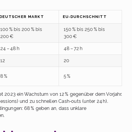
DEUTSCHER MARKT
EU‑DURCHSCHNITT
100 % bis 200 % bis
150 % bis 250 % bis
200 €
300 €
24 – 48 h
48 – 72 h
12
20
8 %
5 %
et 2023 ein Wachstum von 12 % gegenüber dem Vorjahr.
essions) und zu schnellen Cash‑outs (unter 24 h).
ingungen: 68 % geben an, dass unklare
n.