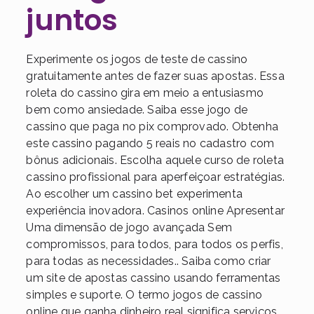
juntos
Experimente os jogos de teste de cassino
gratuitamente antes de fazer suas apostas. Essa
roleta do cassino gira em meio a entusiasmo
bem como ansiedade. Saiba esse jogo de
cassino que paga no pix comprovado. Obtenha
este cassino pagando 5 reais no cadastro com
bônus adicionais. Escolha aquele curso de roleta
cassino profissional para aperfeiçoar estratégias.
Ao escolher um cassino bet experimenta
experiência inovadora. Casinos online Apresentar
Uma dimensão de jogo avançada Sem
compromissos, para todos, para todos os perfis,
para todas as necessidades.. Saiba como criar
um site de apostas cassino usando ferramentas
simples e suporte. O termo jogos de cassino
online que ganha dinheiro real significa serviços