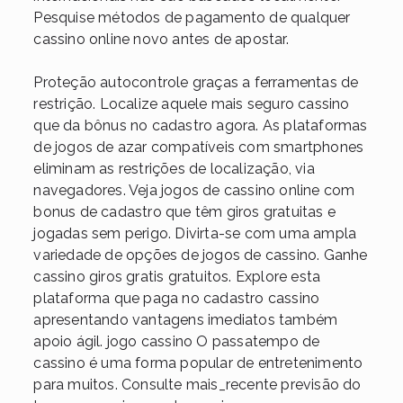
Pesquise métodos de pagamento de qualquer
cassino online novo antes de apostar.
Proteção autocontrole graças a ferramentas de
restrição. Localize aquele mais seguro cassino
que da bônus no cadastro agora. As plataformas
de jogos de azar compatíveis com smartphones
eliminam as restrições de localização, via
navegadores. Veja jogos de cassino online com
bonus de cadastro que têm giros gratuitas e
jogadas sem perigo. Divirta-se com uma ampla
variedade de opções de jogos de cassino. Ganhe
cassino giros gratis gratuitos. Explore esta
plataforma que paga no cadastro cassino
apresentando vantagens imediatos também
apoio ágil. jogo cassino O passatempo de
cassino é uma forma popular de entretenimento
para muitos. Consulte mais_recente previsão do