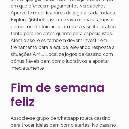
em que oferecem pagamentos verdadeiros.
Aproveite modificadores de jogo a cada rodada.
Explore 366bet cassino e viva os mais famosos
games online. Iniciar-se na roleta visual é prático
tanto para iniciantes quanto para especialistas.
Além disso, eles também devem investir em
treinamento para a equipe, elevando resposta a
situações AML. Localize jogos de cassino com
bônus fiáveis bem como lucrativos a apostar
imediatamente.
Fim de semana
feliz
Associe-se grupo de whatsapp roleta cassino
para trocar ideias bem como alertas. No cassino