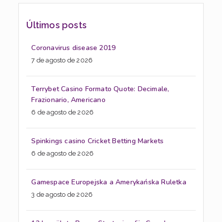
Últimos posts
Coronavirus disease 2019
7 de agosto de 2026
Terrybet Casino Formato Quote: Decimale,
Frazionario, Americano
6 de agosto de 2026
Spinkings casino Cricket Betting Markets
6 de agosto de 2026
Gamespace Europejska a Amerykańska Ruletka
3 de agosto de 2026