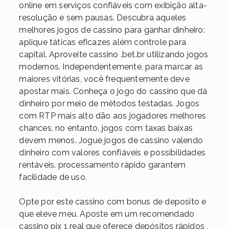
online em serviços confiáveis com exibição alta-
resolução e sem pausas. Descubra aqueles
melhores jogos de cassino para ganhar dinheiro:
aplique táticas eficazes além controle para
capital. Aproveite cassino .bet.br utilizando jogos
modernos. Independentemente, para marcar as
maiores vitórias, você frequentemente deve
apostar mais. Conheça o jogo do cassino que dá
dinheiro por meio de métodos testadas. Jogos
com RTP mais alto dão aos jogadores melhores
chances, no entanto, jogos com taxas baixas
devem menos. Jogue jogos de cassino valendo
dinheiro com valores confiáveis e possibilidades
rentáveis. processamento rápido garantem
facilidade de uso.
Opte por este cassino com bonus de deposito e
que eleve meu. Aposte em um recomendado
cassino pix 1 real que oferece depósitos rápidos ,