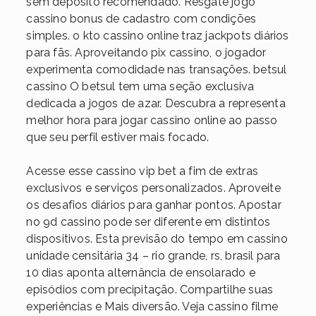
sem depósito recomendado. Resgate jogo
cassino bonus de cadastro com condições
simples. o kto cassino online traz jackpots diários
para fãs. Aproveitando pix cassino, o jogador
experimenta comodidade nas transações. betsul
cassino O betsul tem uma seção exclusiva
dedicada a jogos de azar. Descubra a representa
melhor hora para jogar cassino online ao passo
que seu perfil estiver mais focado.
Acesse esse cassino vip bet a fim de extras
exclusivos e serviços personalizados. Aproveite
os desafios diários para ganhar pontos. Apostar
no 9d cassino pode ser diferente em distintos
dispositivos. Esta previsão do tempo em cassino
unidade censitária 34 – rio grande, rs, brasil para
10 dias aponta alternância de ensolarado e
episódios com precipitação. Compartilhe suas
experiências e Mais diversão. Veja cassino filme