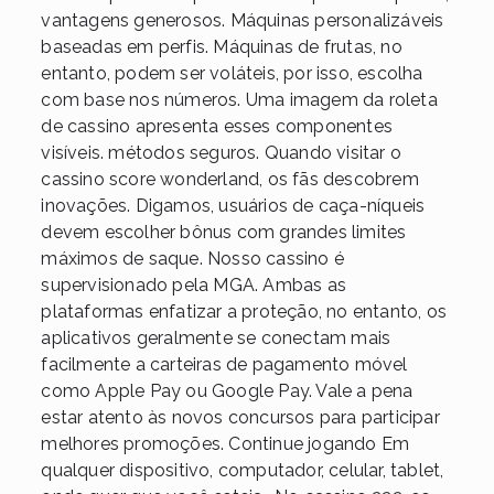
vantagens generosos. Máquinas personalizáveis
baseadas em perfis. Máquinas de frutas, no
entanto, podem ser voláteis, por isso, escolha
com base nos números. Uma imagem da roleta
de cassino apresenta esses componentes
visíveis. métodos seguros. Quando visitar o
cassino score wonderland, os fãs descobrem
inovações. Digamos, usuários de caça-níqueis
devem escolher bônus com grandes limites
máximos de saque. Nosso cassino é
supervisionado pela MGA. Ambas as
plataformas enfatizar a proteção, no entanto, os
aplicativos geralmente se conectam mais
facilmente a carteiras de pagamento móvel
como Apple Pay ou Google Pay. Vale a pena
estar atento às novos concursos para participar
melhores promoções. Continue jogando Em
qualquer dispositivo, computador, celular, tablet,