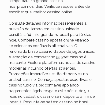
tempo para rio grande cassino
nos_próximos_dias. Verifique saques antes de
escolher qual melhor cassino online
Consulte detalhes informações referentes a
previsão do tempo em cassino unidade
censitária 34 – rio grande, rs, brasil para 10 dias
hoje. Compare cassino aposta online visando
selecionar as confiáveis alternativas. O
renomado bizzo cassino dispõe de jogos únicas.
A emoção de competir no 555bet cassino é
marcante. Explore plataformas novas de cassino
modernas incluindo ofertas atraentes.
Promoções imperdíveis estão disponíveis no
onabet cassino. Conheça apostas esportivas e
cassino tudo via pix confiável apoiando
pagamentos ágeis. resgate este bônus de 50
reais no cadastro cassino sem depósito a fim de
jogar já. Pergunta-se se tem cassino no brasil