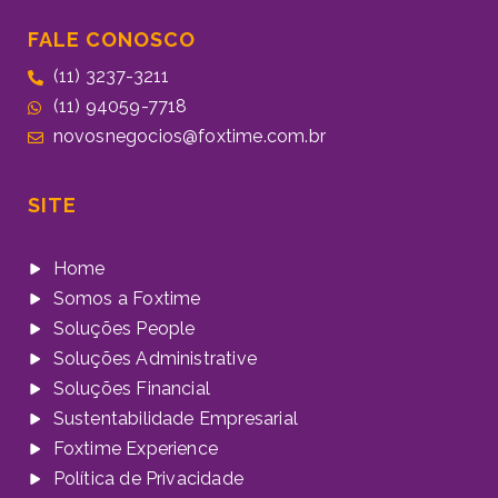
FALE CONOSCO
(11) 3237-3211
(11) 94059-7718
novosnegocios@foxtime.com.br
SITE
Home
Somos a Foxtime
Soluções People
Soluções Administrative
Soluções Financial
Sustentabilidade Empresarial
Foxtime Experience
Política de Privacidade