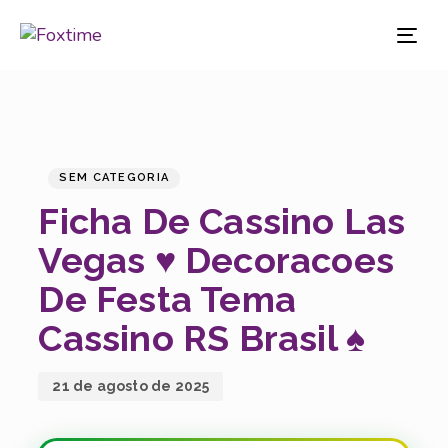
TO
NAV
PUBLISHED
Published
IN:
on:
SEM CATEGORIA
Ficha De Cassino Las
Vegas ♥️ Decoracoes
De Festa Tema
Cassino RS Brasil ♠️
21 de agosto de 2025