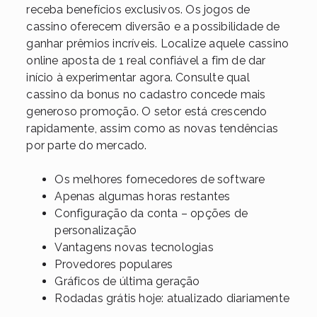
receba benefícios exclusivos. Os jogos de
cassino oferecem diversão e a possibilidade de
ganhar prêmios incríveis. Localize aquele cassino
online aposta de 1 real confiável a fim de dar
início à experimentar agora. Consulte qual
cassino da bonus no cadastro concede mais
generoso promoção. O setor está crescendo
rapidamente, assim como as novas tendências
por parte do mercado.
Os melhores fornecedores de software
Apenas algumas horas restantes
Configuração da conta – opções de
personalização
Vantagens novas tecnologias
Provedores populares
Gráficos de última geração
Rodadas grátis hoje: atualizado diariamente