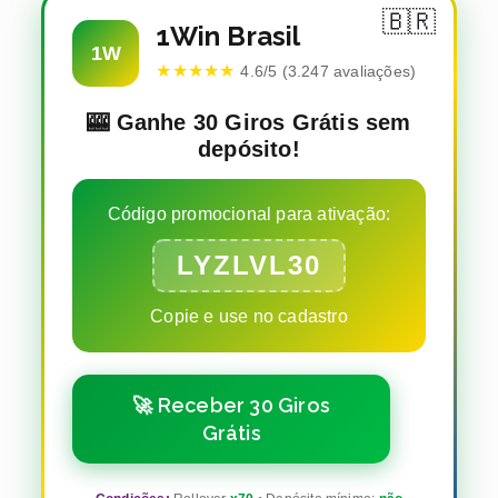
🇧🇷
1Win Brasil
1W
★★★★★
4.6/5 (3.247 avaliações)
🎰 Ganhe 30 Giros Grátis sem
depósito!
Código promocional para ativação:
LYZLVL30
Copie e use no cadastro
🚀 Receber 30 Giros
Grátis