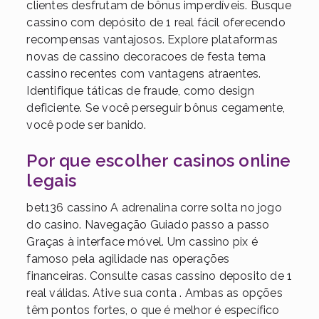
clientes desfrutam de bônus imperdíveis. Busque
cassino com depósito de 1 real fácil oferecendo
recompensas vantajosos. Explore plataformas
novas de cassino decoracoes de festa tema
cassino recentes com vantagens atraentes.
Identifique táticas de fraude, como design
deficiente. Se você perseguir bônus cegamente,
você pode ser banido.
Por que escolher casinos online
legais
bet136 cassino A adrenalina corre solta no jogo
do casino. Navegação Guiado passo a passo
Graças à interface móvel. Um cassino pix é
famoso pela agilidade nas operações
financeiras. Consulte casas cassino deposito de 1
real válidas. Ative sua conta . Ambas as opções
têm pontos fortes, o que é melhor é específico