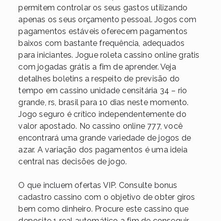
permitem controlar os seus gastos utilizando
apenas os seus orçamento pessoal. Jogos com
pagamentos estáveis oferecem pagamentos
baixos com bastante frequência, adequados
para iniciantes. Jogue roleta cassino online gratis
com jogadas grátis a fim de aprender. Veja
detalhes boletins a respeito de previsão do
tempo em cassino unidade censitária 34 – rio
grande, rs, brasil para 10 dias neste momento.
Jogo seguro é crítico independentemente do
valor apostado. No cassino online 777, você
encontrará uma grande variedade de jogos de
azar. A variação dos pagamentos é uma ideia
central nas decisões de jogo.
O que incluem ofertas VIP. Consulte bonus
cadastro cassino com o objetivo de obter giros
bem como dinheiro. Procure este cassino que
deposite 1 real automático a fim de conseguir