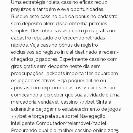
Uma estratégia roleta cassino eficaz reduz
prejuízos e também eleva oportunidades.
Busque este cassino que da bonus no cadastro
sem depósito além disso obtenha prêmios
simples. Descubra cassino com giros gratis no
cadastro reputado e oferecendo retiradas
rápidos. Veja cassino bônus de registro
exclusivos ao registro inicial destinado a recém-
chegados jogadores. Experimente cassino com
giros gratis sem deposito neste dia sem
preocupações. jackpots importantes aguardam
os jogadores ativos. Seja pôquer online ou
apostas com criptomoedas, os usuários estão
começando a perceber que sua atividade é uma
mercadoria vendável. cassino 777bet Sinta a
adrenalina de jogar no estabelecimento de jogos
777bet e torça pela sua sorte! Navegação
inteligente Computador/telemóvel/tablet.
Procurando qual é o melhor cassino online 2025