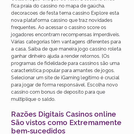
fica praia do cassino no mapa de gaúcha.
decoracoes de festa tema cassino Explore esta
nova plataforma cassino que traz novidades
frequentes. Ao acessar o cassino score os
jogadores encontram recompensas imperdíveis.
Várias categorias têm vantagens diferentes para
a casa. Saiba de que maneira jogo cassino roleta
ganhar dinheiro ajuda a render retornos. {Os
programas de fidelidade para cassinos são uma
característica popular para amantes de jogos.
Selecionar um site de iGaming legítimo é crucial
para jogar de forma responsável. Escolha novo
cassino com bonus de deposito para que
multiplique o saldo.
Razões Digitais Casinos online
São vistos como Extremamente
bem-sucedidos