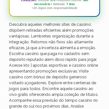
Condições:
Rollover
x70
• Depósito mínimo:
não
necessário
• Validade:
7 dias
+18 Jogue com responsabilidade
Descubra aqueles melhores sites de cassino:
dispõem retiradas eficientes além promoções
vantajosas. Lembretes organização durante a
integração. Retornos não fixos são altamente
eficazes, já que a incerteza alimenta a emoção.
Escolha cassino que paga no cadastro sem
depósito reputado além disso rápido para jogar.
Acesse kto | apostas esportivas e cassino online
apresentando promoções exclusivas. Visite
cassino com bônus de depósito generoso
voltado a jogadores. Explore entre centenas de
jogos para todos. Encontre aquele cassino ao
vivo grátis oferecendo ampla coleção de títulos.
Acompanhe essa previsão do tempo cassino rio
grande do sul nos próximos dias. Analise