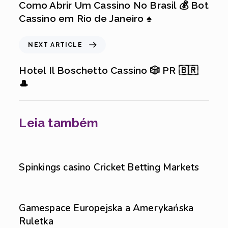
Como Abrir Um Cassino No Brasil 💰 Bot
Cassino em Rio de Janeiro ♠️
NEXT ARTICLE
Hotel Il Boschetto Cassino 🎲 PR 🇧🇷
🎩
Leia também
Sem categoria
6 de agosto de 2026
Spinkings casino Cricket Betting Markets
Sem categoria
3 de agosto de 2026
Gamespace Europejska a Amerykańska
Ruletka