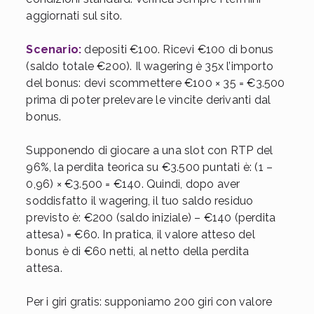
aggiornati sul sito.
Scenario:
depositi €100. Ricevi €100 di bonus
(saldo totale €200). Il wagering è 35x l’importo
del bonus: devi scommettere €100 × 35 = €3.500
prima di poter prelevare le vincite derivanti dal
bonus.
Supponendo di giocare a una slot con RTP del
96%, la perdita teorica su €3.500 puntati è: (1 –
0,96) × €3.500 = €140. Quindi, dopo aver
soddisfatto il wagering, il tuo saldo residuo
previsto è: €200 (saldo iniziale) – €140 (perdita
attesa) = €60. In pratica, il valore atteso del
bonus è di €60 netti, al netto della perdita
attesa.
Per i giri gratis: supponiamo 200 giri con valore