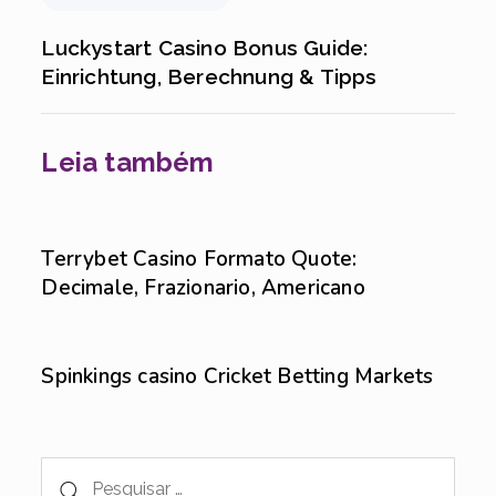
Luckystart Casino Bonus Guide:
Einrichtung, Berechnung & Tipps
Leia também
Sem categoria
6 de agosto de 2026
Terrybet Casino Formato Quote:
Decimale, Frazionario, Americano
Sem categoria
6 de agosto de 2026
Spinkings casino Cricket Betting Markets