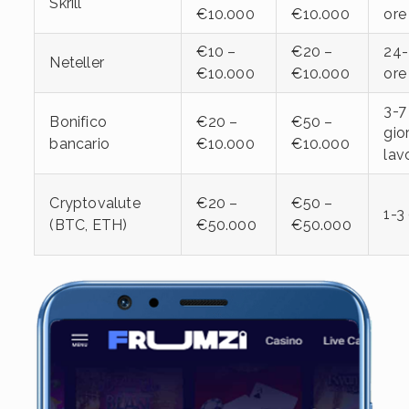
Skrill
€10.000
€10.000
ore
€10 –
€20 –
24
Neteller
€10.000
€10.000
ore
3-7
Bonifico
€20 –
€50 –
gior
bancario
€10.000
€10.000
lavo
Cryptovalute
€20 –
€50 –
1-3
(BTC, ETH)
€50.000
€50.000