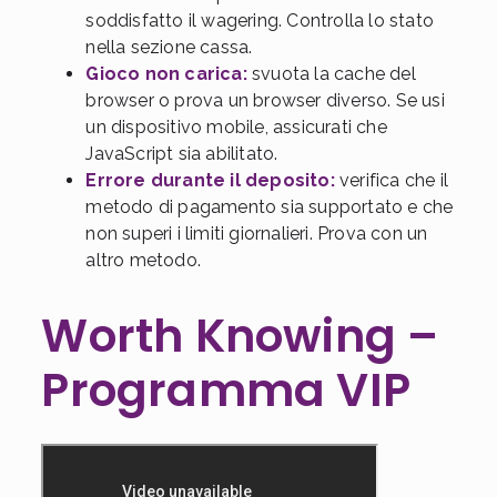
soddisfatto il wagering. Controlla lo stato
nella sezione cassa.
Gioco non carica:
svuota la cache del
browser o prova un browser diverso. Se usi
un dispositivo mobile, assicurati che
JavaScript sia abilitato.
Errore durante il deposito:
verifica che il
metodo di pagamento sia supportato e che
non superi i limiti giornalieri. Prova con un
altro metodo.
Worth Knowing –
Programma VIP