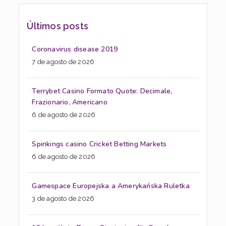
Últimos posts
Coronavirus disease 2019
7 de agosto de 2026
Terrybet Casino Formato Quote: Decimale,
Frazionario, Americano
6 de agosto de 2026
Spinkings casino Cricket Betting Markets
6 de agosto de 2026
Gamespace Europejska a Amerykańska Ruletka
3 de agosto de 2026