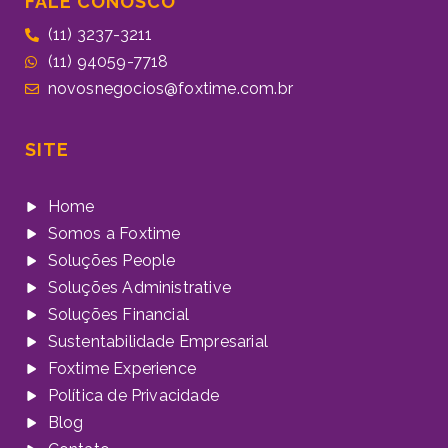
FALE CONOSCO
(11) 3237-3211
(11) 94059-7718
novosnegocios@foxtime.com.br
SITE
Home
Somos a Foxtime
Soluções People
Soluções Administrative
Soluções Financial
Sustentabilidade Empresarial
Foxtime Experience
Política de Privacidade
Blog