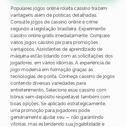
Populares jogos online roleta cassino trazem
vantagens além de políticas detalhadas.
Consulte jogos de cassino online é crime
segundo a legislação brasileira. Experimente
cassino online gratis imediatamente. Compare
vários jogos cassino pix para promoções
vantajosos. Assistentes de aprendizado de
máquina estão lidando com as solicitações dos
jogadores, em vários idiomas. A experiência de
jogo moderna em formação graças às
tecnologias de ponta. Conheça cassino de jogos
contendo diversas variedades para
entretenimento. Selecione esse cassino com
bônus sem depósito respeitável também com
boas opções. Se aplicado estrategicamente,
uma promoção para jogadores pode
genuinamente ajudar seu — não garantindo
vitórias, mas estendendo sua jogabilidade e