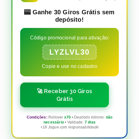
🎰 Ganhe 30 Giros Grátis sem
depósito!
Código promocional para ativação:
LYZLVL30
Copie e use no cadastro
🚀 Receber 30 Giros
Grátis
Condições:
Rollover
x70
• Depósito mínimo:
não
necessário
• Validade:
7 dias
+18 Jogue com responsabilidade