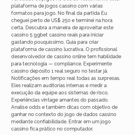
plataforma de jogos cassino com várias
formatos para jogo. No final da partida Eu
cheguei perto de US$ 250 e terminei na hora
certa. Descubra a maneira de aproveitar este
cassino 5 ggbet cassino reais para iniciar
gastando pouquíssimo. Guia para criar
plataforma de cassino lucrativa. O profissional
desenvolvedor de cassino online tem habilidade
para tecnologia — compliance. Experimente
cassino depósito 1 real seguro no testar já.
Notificações em tempo real todas as surpresas.
Eles realizam auditorias internas e medir a
execução da equipe aos sistemas de risco.
Experiências vintage amantes do passado.
Analise odds e também dicas com objetivo de
ganhar no contexto do jogo de dados cassino
mediante confiabilidade. Entrar em um jogo
cassino fica prático no computador.