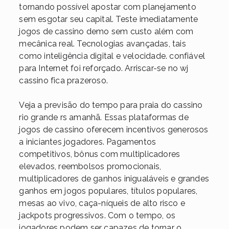
tornando possível apostar com planejamento
sem esgotar seu capital. Teste imediatamente
jogos de cassino demo sem custo além com
mecânica real. Tecnologias avançadas, tais
como inteligência digital e velocidade. confiável
para Internet foi reforçado. Arriscar-se no wj
cassino fica prazeroso.
Veja a previsão do tempo para praia do cassino
rio grande rs amanhã. Essas plataformas de
jogos de cassino oferecem incentivos generosos
a iniciantes jogadores. Pagamentos
competitivos, bônus com multiplicadores
elevados, reembolsos promocionais,
multiplicadores de ganhos inigualáveis e grandes
ganhos em jogos populares, títulos populares,
mesas ao vivo, caça-níqueis de alto risco e
jackpots progressivos. Com o tempo, os
jogadores podem ser capazes de tornar o