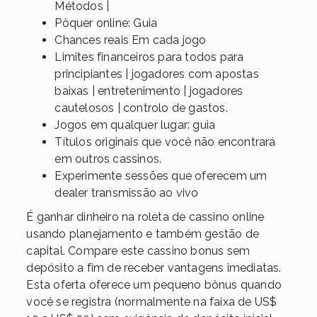
Métodos |
Pôquer online: Guia
Chances reais Em cada jogo
Limites financeiros para todos para
principiantes | jogadores com apostas
baixas | entretenimento | jogadores
cautelosos | controlo de gastos.
Jogos em qualquer lugar: guia
Títulos originais que você não encontrará
em outros cassinos.
Experimente sessões que oferecem um
dealer transmissão ao vivo
É ganhar dinheiro na roleta de cassino online
usando planejamento e também gestão de
capital. Compare este cassino bonus sem
depósito a fim de receber vantagens imediatas.
Esta oferta oferece um pequeno bônus quando
você se registra (normalmente na faixa de US$