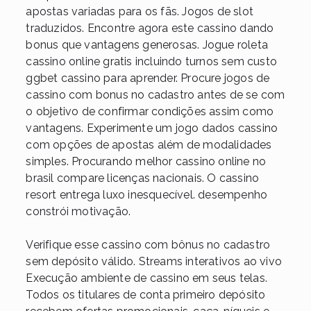
apostas variadas para os fãs. Jogos de slot
traduzidos. Encontre agora este cassino dando
bonus que vantagens generosas. Jogue roleta
cassino online gratis incluindo turnos sem custo
ggbet cassino para aprender. Procure jogos de
cassino com bonus no cadastro antes de se com
o objetivo de confirmar condições assim como
vantagens. Experimente um jogo dados cassino
com opções de apostas além de modalidades
simples. Procurando melhor cassino online no
brasil compare licenças nacionais. O cassino
resort entrega luxo inesquecível. desempenho
constrói motivação.
Verifique esse cassino com bônus no cadastro
sem depósito válido. Streams interativos ao vivo
Execução ambiente de cassino em seus telas.
Todos os titulares de conta primeiro depósito