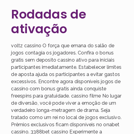
Rodadas de
ativação
voltz cassino O força que emana do salão de
jogos contagia os jogadores. Confira o bonus
gratis sem deposito cassino ativo para iniciais
participantes imediatamente. Estabelecer limites
de aposta ajuda os participantes a evitar gastos
excessivos. Encontre agora disponíveis jogos de
cassino com bonus gratis ainda conquiste
freespins para gratuidade. cassino filme No lugar
de diversão, você pode viver a emoção de um
verdadeiro longa-metragem de drama. Seja
tratado como um rei no local de jogos exclusivo.
Prêmios exclusivos ficam disponíveis no onabet
cassino. 3388bet cassino Experimente a