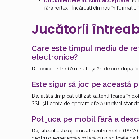
Documentele nu sunt acceptate:
Fot
fără reflexii. Încărcați din nou în format 
Jucătorii întrea
Care este timpul mediu de re
electronice?
De obicei, între 10 minute și 24 de ore, după fin
Este sigur să joc pe această 
Da, atâta timp cât utilizați autentificarea în d
SSL și licența de operare oferă un nivel standa
Pot juca pe mobil fără a desc
Da, site-ul este optimizat pentru mobil (PWA) 
pentru o experiență similară cu o aplicație nati