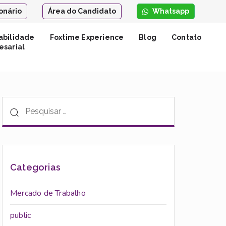
onário
Área do Candidato
Whatsapp
abilidade
Foxtime Experience
Blog
Contato
sarial
Categorias
Mercado de Trabalho
public