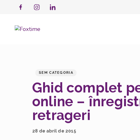
PUBLISHED
Published
IN:
on:
SEM CATEGORIA
Ghid complet pe
online – înregist
retrageri
28 de abril de 2015