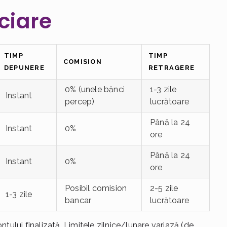
ciare
TIMP
TIMP
COMISION
DEPUNERE
RETRAGERE
0% (unele bănci
1-3 zile
Instant
percep)
lucrătoare
Până la 24
Instant
0%
ore
Până la 24
Instant
0%
ore
Posibil comision
2-5 zile
1-3 zile
bancar
lucrătoare
ntului finalizată. Limitele zilnice/lunare variază (de