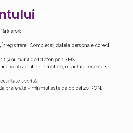
ntului
ără erori:
 „Înregistrare”. Completați datele personale corect
imit și numărul de telefon prin SMS.
– încărcați actul de identitate, o factură recentă și
ecuritate sporită.
a preferată – minimul este de obicei 20 RON.