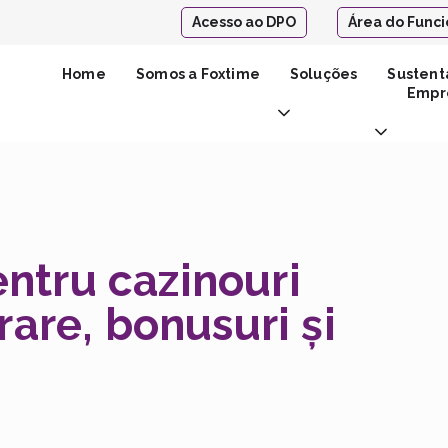
Acesso ao DPO
Área do Funci
Home
Somos a Foxtime
Soluções
Sustent
Empre
ntru cazinouri
rare, bonusuri și