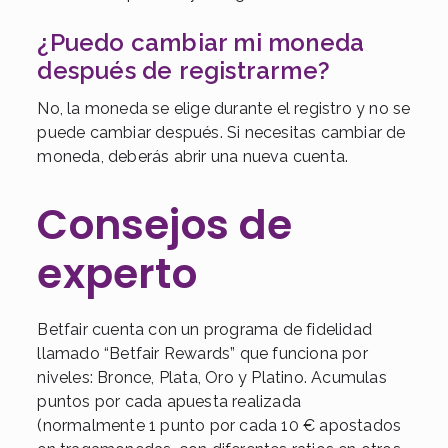
¿Puedo cambiar mi moneda
después de registrarme?
No, la moneda se elige durante el registro y no se
puede cambiar después. Si necesitas cambiar de
moneda, deberás abrir una nueva cuenta.
Consejos de
experto
Betfair cuenta con un programa de fidelidad
llamado “Betfair Rewards” que funciona por
niveles: Bronce, Plata, Oro y Platino. Acumulas
puntos por cada apuesta realizada
(normalmente 1 punto por cada 10 € apostados