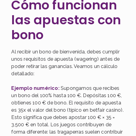
Cómo funcionan
las apuestas con
bono
Al recibir un bono de bienvenida, debes cumplir
unos requisitos de apuesta (wagering) antes de
poder retirar las ganancias. Veamos un cálculo
detallado:
Ejemplo numérico:
Supongamos que recibes
un bono del 100% hasta 100 €. Depósitas 100 €,
obtienes 100 € de bono. El requisito de apuesta
es 35x el valor del bono (típico en betfair casino).
Esto significa que debes apostar 100 € × 35 =
3.500 € en total. Los juegos contribuyen de
forma diferente: las tragaperras suelen contribuir