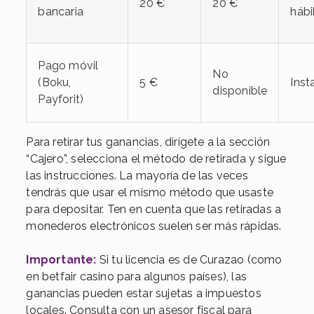
20 €
20 €
bancaria
hábi
Pago móvil
No
(Boku,
5 €
Inst
disponible
Payforit)
Para retirar tus ganancias, dirígete a la sección
“Cajero”, selecciona el método de retirada y sigue
las instrucciones. La mayoría de las veces
tendrás que usar el mismo método que usaste
para depositar. Ten en cuenta que las retiradas a
monederos electrónicos suelen ser más rápidas.
Importante:
Si tu licencia es de Curazao (como
en betfair casino para algunos países), las
ganancias pueden estar sujetas a impuestos
locales. Consulta con un asesor fiscal para