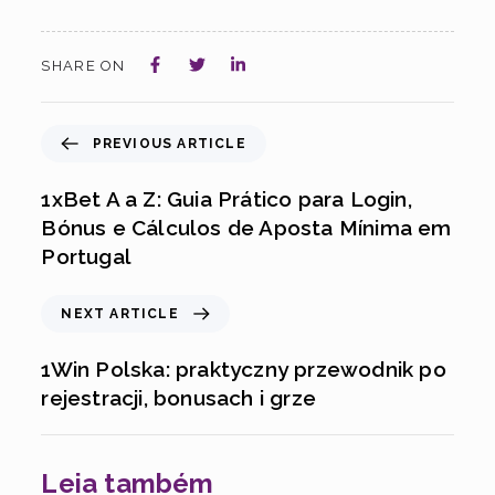
SHARE ON
PREVIOUS ARTICLE
1xBet A a Z: Guia Prático para Login,
Bónus e Cálculos de Aposta Mínima em
Portugal
NEXT ARTICLE
1Win Polska: praktyczny przewodnik po
rejestracji, bonusach i grze
Leia também