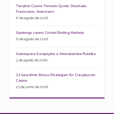
Terrybet Casino Formato Quote: Decimale,
Frazionario, Americano
6 de agosto de 2026
Spinkings casino Cricket Betting Markets
6 de agosto de 2026
Gamespace Europejska a Amerykańska Ruletka
3 de agosto de 2026
12 bewährte Bonus‑Strategien für Crazybuzzer
Casino
23 de junho de 2026