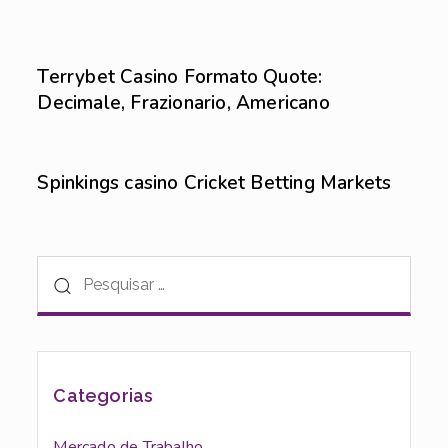
Sem categoria
6 de agosto de 2026
Terrybet Casino Formato Quote:
Decimale, Frazionario, Americano
Sem categoria
6 de agosto de 2026
Spinkings casino Cricket Betting Markets
Categorias
Mercado de Trabalho