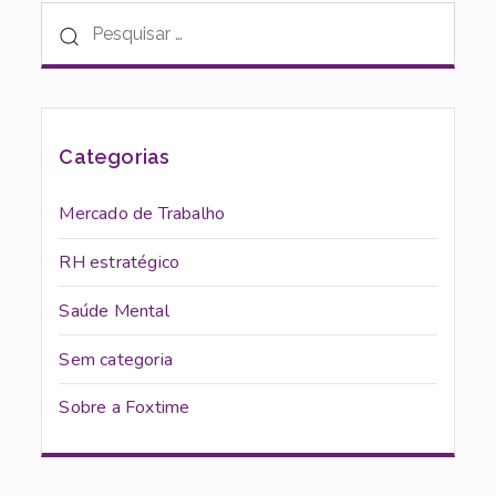
Categorias
Mercado de Trabalho
RH estratégico
Saúde Mental
Sem categoria
Sobre a Foxtime