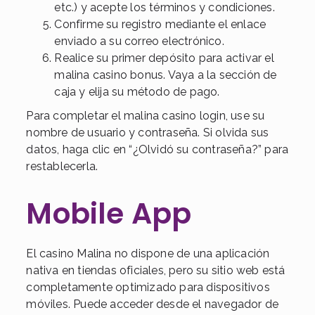
etc.) y acepte los términos y condiciones.
Confirme su registro mediante el enlace
enviado a su correo electrónico.
Realice su primer depósito para activar el
malina casino bonus. Vaya a la sección de
caja y elija su método de pago.
Para completar el malina casino login, use su
nombre de usuario y contraseña. Si olvida sus
datos, haga clic en “¿Olvidó su contraseña?” para
restablecerla.
Mobile App
El casino Malina no dispone de una aplicación
nativa en tiendas oficiales, pero su sitio web está
completamente optimizado para dispositivos
móviles. Puede acceder desde el navegador de