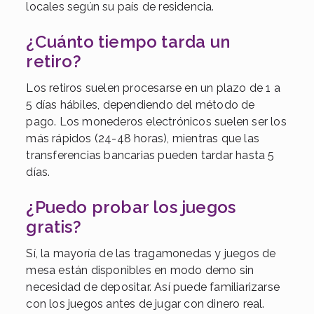
locales según su país de residencia.
¿Cuánto tiempo tarda un
retiro?
Los retiros suelen procesarse en un plazo de 1 a
5 días hábiles, dependiendo del método de
pago. Los monederos electrónicos suelen ser los
más rápidos (24-48 horas), mientras que las
transferencias bancarias pueden tardar hasta 5
días.
¿Puedo probar los juegos
gratis?
Sí, la mayoría de las tragamonedas y juegos de
mesa están disponibles en modo demo sin
necesidad de depositar. Así puede familiarizarse
con los juegos antes de jugar con dinero real.