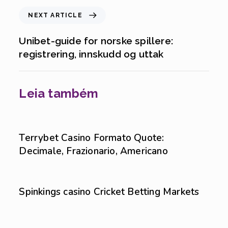
NEXT ARTICLE
Unibet-guide for norske spillere:
registrering, innskudd og uttak
Leia também
Sem categoria
6 de agosto de 2026
Terrybet Casino Formato Quote:
Decimale, Frazionario, Americano
Sem categoria
6 de agosto de 2026
Spinkings casino Cricket Betting Markets