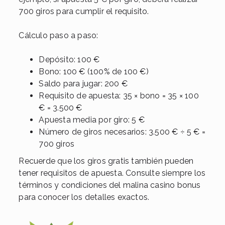
700 giros para cumplir el requisito.
Cálculo paso a paso:
Depósito: 100 €
Bono: 100 € (100% de 100 €)
Saldo para jugar: 200 €
Requisito de apuesta: 35 × bono = 35 × 100
€ = 3.500 €
Apuesta media por giro: 5 €
Número de giros necesarios: 3.500 € ÷ 5 € =
700 giros
Recuerde que los giros gratis también pueden
tener requisitos de apuesta. Consulte siempre los
términos y condiciones del malina casino bonus
para conocer los detalles exactos.