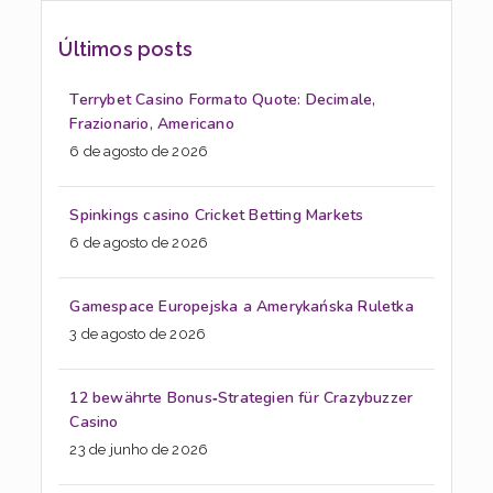
Últimos posts
Terrybet Casino Formato Quote: Decimale,
Frazionario, Americano
6 de agosto de 2026
Spinkings casino Cricket Betting Markets
6 de agosto de 2026
Gamespace Europejska a Amerykańska Ruletka
3 de agosto de 2026
12 bewährte Bonus‑Strategien für Crazybuzzer
Casino
23 de junho de 2026