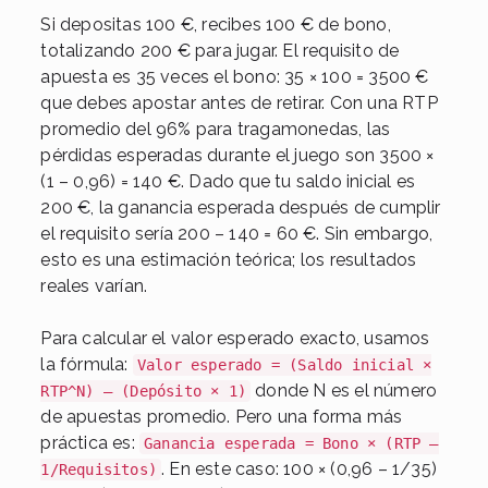
Si depositas 100 €, recibes 100 € de bono,
totalizando 200 € para jugar. El requisito de
apuesta es 35 veces el bono: 35 × 100 = 3500 €
que debes apostar antes de retirar. Con una RTP
promedio del 96% para tragamonedas, las
pérdidas esperadas durante el juego son 3500 ×
(1 – 0,96) = 140 €. Dado que tu saldo inicial es
200 €, la ganancia esperada después de cumplir
el requisito sería 200 – 140 = 60 €. Sin embargo,
esto es una estimación teórica; los resultados
reales varían.
Para calcular el valor esperado exacto, usamos
la fórmula:
Valor esperado = (Saldo inicial ×
donde N es el número
RTP^N) – (Depósito × 1)
de apuestas promedio. Pero una forma más
práctica es:
Ganancia esperada = Bono × (RTP –
. En este caso: 100 × (0,96 – 1/35)
1/Requisitos)