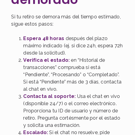
Si tu retiro se demora más del tiempo estimado,
sigue estos pasos:
Espera 48 horas
después del plazo
máximo indicado (ej. si dice 24h, espera 72h
desde la solicitud).
Verifica el estado:
en “Historial de
transacciones” comprueba si está
“Pendiente”, “Procesando” o “Completado”.
Si está “Pendiente” más de 3 días, contacta
al chat en vivo.
Contacta al soporte:
Usa el chat en vivo
(disponible 24/7) o el correo electrónico.
Proporciona tu ID de usuario y número de
retiro. Pregunta cortésmente por el estado
y solicita una estimación.
Escalado:
Si el chat no resuelve, pide