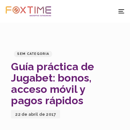
T
NA
PUBLISHED
Published
IN:
on:
SEM CATEGORIA
Guía práctica de
Jugabet: bonos,
acceso móvil y
pagos rápidos
22 de abril de 2017