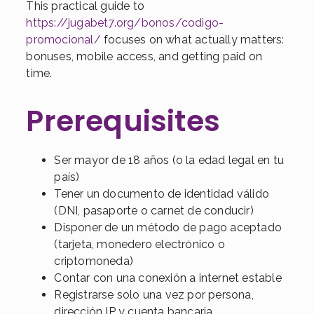
This practical guide to
https://jugabet7.org/bonos/codigo-
promocional/
focuses on what actually matters:
bonuses, mobile access, and getting paid on
time.
Prerequisites
Ser mayor de 18 años (o la edad legal en tu
país)
Tener un documento de identidad válido
(DNI, pasaporte o carnet de conducir)
Disponer de un método de pago aceptado
(tarjeta, monedero electrónico o
criptomoneda)
Contar con una conexión a internet estable
Registrarse solo una vez por persona,
dirección IP y cuenta bancaria