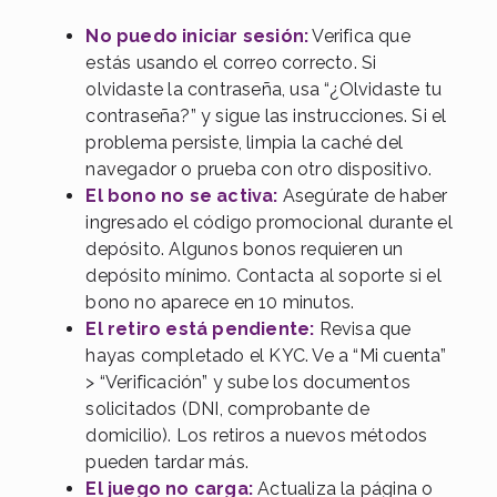
No puedo iniciar sesión:
Verifica que
estás usando el correo correcto. Si
olvidaste la contraseña, usa “¿Olvidaste tu
contraseña?” y sigue las instrucciones. Si el
problema persiste, limpia la caché del
navegador o prueba con otro dispositivo.
El bono no se activa:
Asegúrate de haber
ingresado el código promocional durante el
depósito. Algunos bonos requieren un
depósito mínimo. Contacta al soporte si el
bono no aparece en 10 minutos.
El retiro está pendiente:
Revisa que
hayas completado el KYC. Ve a “Mi cuenta”
> “Verificación” y sube los documentos
solicitados (DNI, comprobante de
domicilio). Los retiros a nuevos métodos
pueden tardar más.
El juego no carga:
Actualiza la página o