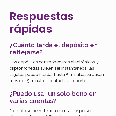
Respuestas
rápidas
¿Cuánto tarda el depósito en
reflejarse?
Los depósitos con monederos electrónicos y
criptomonedas suelen ser instantáneos; las
tarjetas pueden tardar hasta 5 minutos. Si pasan
más de 15 minutos, contacta a soporte.
¿Puedo usar un solo bono en
varias cuentas?
No, solo se permite una cuenta por persona,