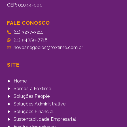
CEP: 01044-000
FALE CONOSCO
(11) 3237-3211
(11) 94059-7718
novosnegocios@foxtime.com.br
SITE
Home
Somos a Foxtime
Soluções People
Soluções Administrative
Soluções Financial
Sustentabilidade Empresarial
Foxtime Experience