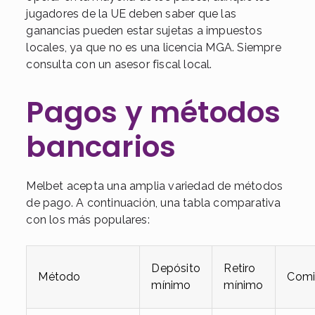
jugadores de la UE deben saber que las
ganancias pueden estar sujetas a impuestos
locales, ya que no es una licencia MGA. Siempre
consulta con un asesor fiscal local.
Pagos y métodos
bancarios
Melbet acepta una amplia variedad de métodos
de pago. A continuación, una tabla comparativa
con los más populares:
Depósito
Retiro
Método
Comi
mínimo
mínimo