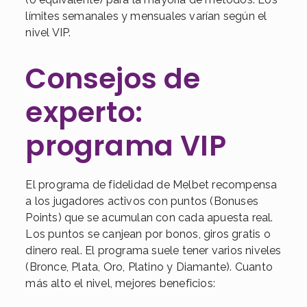
límites semanales y mensuales varían según el
nivel VIP.
Consejos de
experto:
programa VIP
El programa de fidelidad de Melbet recompensa
a los jugadores activos con puntos (Bonuses
Points) que se acumulan con cada apuesta real.
Los puntos se canjean por bonos, giros gratis o
dinero real. El programa suele tener varios niveles
(Bronce, Plata, Oro, Platino y Diamante). Cuanto
más alto el nivel, mejores beneficios: