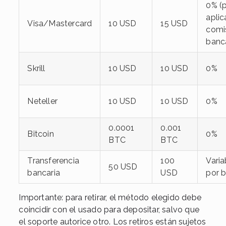
0% (
aplic
Visa/Mastercard
10 USD
15 USD
comi
banca
Skrill
10 USD
10 USD
0%
Neteller
10 USD
10 USD
0%
0.0001
0.001
Bitcoin
0%
BTC
BTC
Transferencia
100
Varia
50 USD
bancaria
USD
por 
Importante: para retirar, el método elegido debe
coincidir con el usado para depositar, salvo que
el soporte autorice otro. Los retiros están sujetos