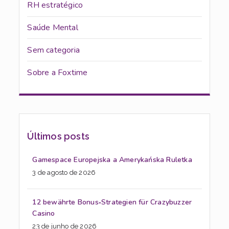
RH estratégico
Saúde Mental
Sem categoria
Sobre a Foxtime
Últimos posts
Gamespace Europejska a Amerykańska Ruletka
3 de agosto de 2026
12 bewährte Bonus‑Strategien für Crazybuzzer
Casino
23 de junho de 2026