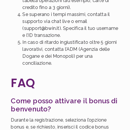
tabella operazioni (ad esempio, carte di
credito fino a 3 giorni).
Se superano i tempi massimi, contatta il
supporto via chat live o email
(support@bwin.it). Specifica il tuo username
e l’ID transazione.
In caso di ritardo ingiustificato oltre 5 giorni
lavorativi, contatta l’ADM (Agenzia delle
Dogane e dei Monopoli) per una
conciliazione.
FAQ
Come posso attivare il bonus di
benvenuto?
Durante la registrazione, seleziona l’opzione
bonus e, se richiesto, inserisci il codice bonus