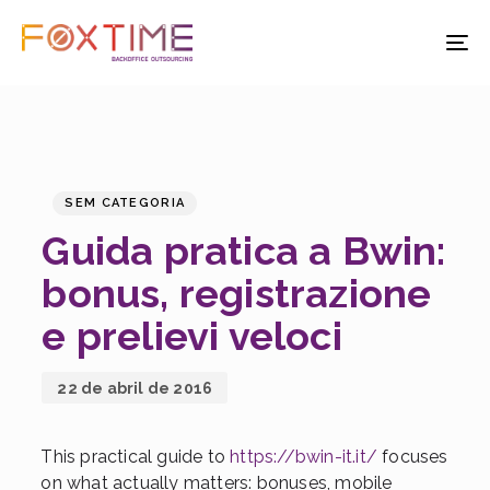
T
NA
PUBLISHED
Published
IN:
on:
SEM CATEGORIA
Guida pratica a Bwin:
bonus, registrazione
e prelievi veloci
22 de abril de 2016
This practical guide to
https://bwin-it.it/
focuses
on what actually matters: bonuses, mobile