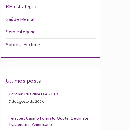
RH estratégico
Saúde Mental
Sem categoria
Sobre a Foxtime
Últimos posts
Coronavirus disease 2019
7 de agosto de 2026
Terrybet Casino Formato Quote: Decimale,
Frazionario, Americano