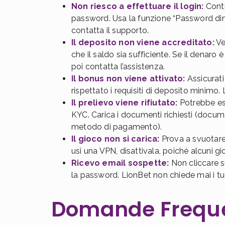
Non riesco a effettuare il login:
Contr
password. Usa la funzione “Password dime
contatta il supporto.
Il deposito non viene accreditato:
Ve
che il saldo sia sufficiente. Se il denar
poi contatta l’assistenza.
Il bonus non viene attivato:
Assicurati 
rispettato i requisiti di deposito minimo. 
Il prelievo viene rifiutato:
Potrebbe es
KYC. Carica i documenti richiesti (docume
metodo di pagamento).
Il gioco non si carica:
Prova a svuotare
usi una VPN, disattivala, poiché alcuni g
Ricevo email sospette:
Non cliccare s
la password. LionBet non chiede mai i tuoi
Domande Frequen