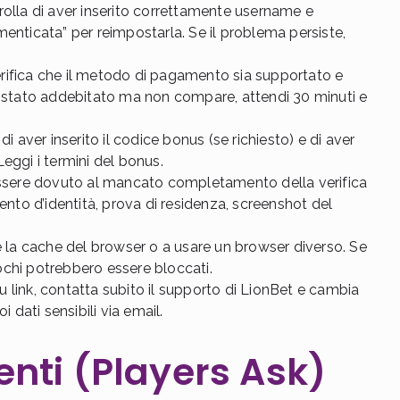
olla di aver inserito correttamente username e
nticata” per reimpostarla. Se il problema persiste,
rifica che il metodo di pagamento sia supportato e
o è stato addebitato ma non compare, attendi 30 minuti e
di aver inserito il codice bonus (se richiesto) e di aver
Leggi i termini del bonus.
sere dovuto al mancato completamento della verifica
nto d’identità, prova di residenza, screenshot del
 la cache del browser o a usare un browser diverso. Se
iochi potrebbero essere bloccati.
u link, contatta subito il supporto di LionBet e cambia
 dati sensibili via email.
ti (Players Ask)