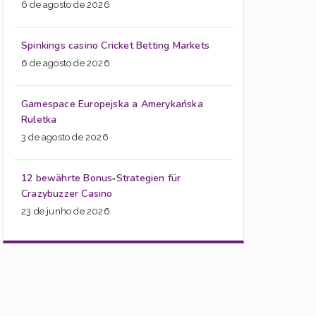
6 de agosto de 2026
Spinkings casino Cricket Betting Markets
6 de agosto de 2026
Gamespace Europejska a Amerykańska
Ruletka
3 de agosto de 2026
12 bewährte Bonus‑Strategien für
Crazybuzzer Casino
23 de junho de 2026