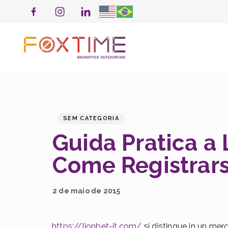
PUBLISHED
Published
IN:
on:
SEM CATEGORIA
Guida Pratica a 
Come Registrars
2 de maio de 2015
https://lionbet-it.com/
si distingue in un me