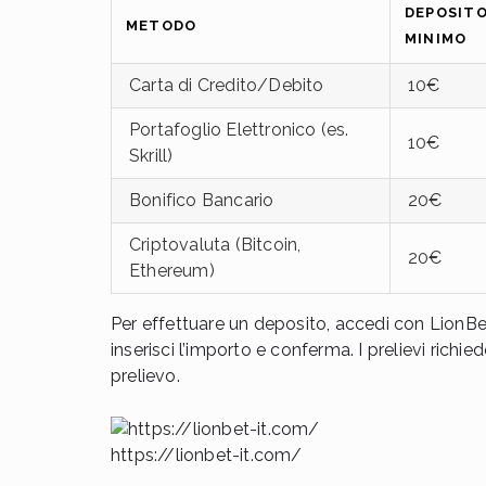
DEPOSIT
METODO
MINIMO
Carta di Credito/Debito
10€
Portafoglio Elettronico (es.
10€
Skrill)
Bonifico Bancario
20€
Criptovaluta (Bitcoin,
20€
Ethereum)
Per effettuare un deposito, accedi con LionBet 
inserisci l’importo e conferma. I prelievi richie
prelievo.
https://lionbet-it.com/