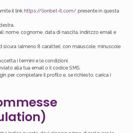
amite il link
https://lionbet-it.com/
presente in questa
 destra.
li: nome, cognome, data di nascita, indirizzo email e
d sicura (almeno 8 caratteri, con maiuscole, minuscole
ccetta i termini e le condizioni.
inviato alla tua email o il codice SMS.
n per completare il profilo e, se richiesto, carica i
Scommesse
lation)