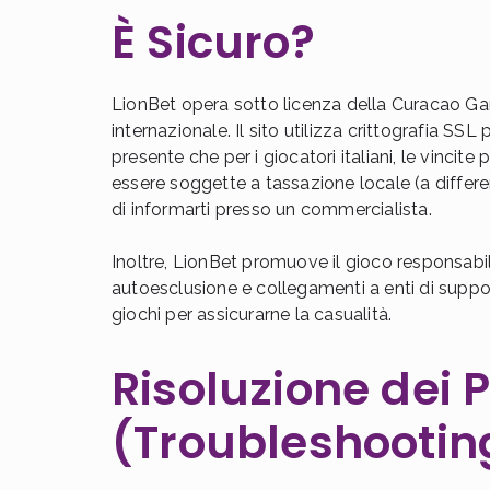
È Sicuro?
LionBet opera sotto licenza della Curacao Gam
internazionale. Il sito utilizza crittografia SSL 
presente che per i giocatori italiani, le vinci
essere soggette a tassazione locale (a diff
di informarti presso un commercialista.
Inoltre, LionBet promuove il gioco responsabil
autoesclusione e collegamenti a enti di suppor
giochi per assicurarne la casualità.
Risoluzione dei 
(Troubleshootin