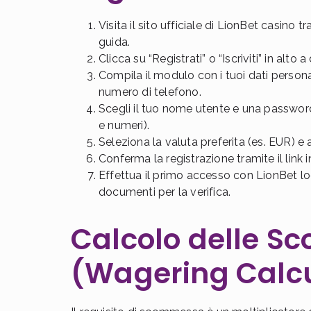
Visita il sito ufficiale di LionBet casino tr
guida.
Clicca su “Registrati” o “Iscriviti” in alto a
Compila il modulo con i tuoi dati persona
numero di telefono.
Scegli il tuo nome utente e una passwor
e numeri).
Seleziona la valuta preferita (es. EUR) e a
Conferma la registrazione tramite il link 
Effettua il primo accesso con LionBet logi
documenti per la verifica.
Calcolo delle 
(Wagering Calcu