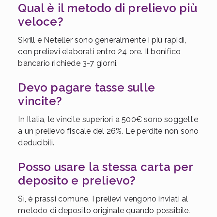
Qual è il metodo di prelievo più
veloce?
Skrill e Neteller sono generalmente i più rapidi,
con prelievi elaborati entro 24 ore. Il bonifico
bancario richiede 3-7 giorni.
Devo pagare tasse sulle
vincite?
In Italia, le vincite superiori a 500€ sono soggette
a un prelievo fiscale del 26%. Le perdite non sono
deducibili.
Posso usare la stessa carta per
deposito e prelievo?
Sì, è prassi comune. I prelievi vengono inviati al
metodo di deposito originale quando possibile.