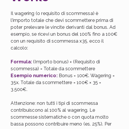
Il wagering (o requisito di scommessa) è
l’importo totale che devi scommettere prima di
poter prelevare le vincite derivanti dal bonus. Ad
esempio, se ricevi un bonus del 100% fino a 100€
con un requisito di scommessa x35, ecco il
calcolo:
Formula:
(Importo bonus) × (Requisito di
scommessa) = Totale da scommettere
Esempio numerico:
Bonus = 100€. Wagering =
35x. Totale da scommettere = 100€ × 35 =
3.500€.
Attenzione: non tutti i tipi di scommessa
contribuiscono al 100% al wagering. Le
scommesse sistematiche o con quota molto
bassa possono contribuire meno (es. 25%). Per