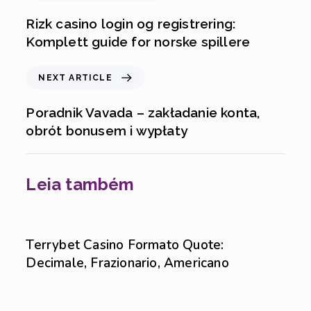
Rizk casino login og registrering:
Komplett guide for norske spillere
NEXT ARTICLE
Poradnik Vavada – zakładanie konta,
obrót bonusem i wypłaty
Leia também
Sem categoria
6 de agosto de 2026
Terrybet Casino Formato Quote:
Decimale, Frazionario, Americano
Sem categoria
6 de agosto de 2026