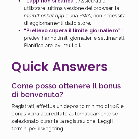
“L’app non si carica”:
Assicurati di
utilizzare l’ultima versione del browser; la
marathonbet app
è una PWA, non necessita
di aggiornamenti dallo store.
“Prelievo supera il limite giornaliero”:
I
prelievi hanno limiti giornalieri e settimanali.
Pianifica prelievi multipli.
Quick Answers
Come posso ottenere il bonus
di benvenuto?
Registrati, effettua un deposito minimo di 10€ e il
bonus verrà accreditato automaticamente se
selezionato durante la registrazione. Leggi i
termini per il wagering.