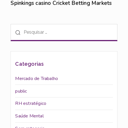
Spinkings casino Cricket Betting Markets
Categorias
Mercado de Trabalho
public
RH estratégico
Saúde Mental