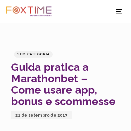
TO
NAV
PUBLISHED
Published
IN:
on:
SEM CATEGORIA
Guida pratica a
Marathonbet –
Come usare app,
bonus e scommesse
21 de setembro de 2017