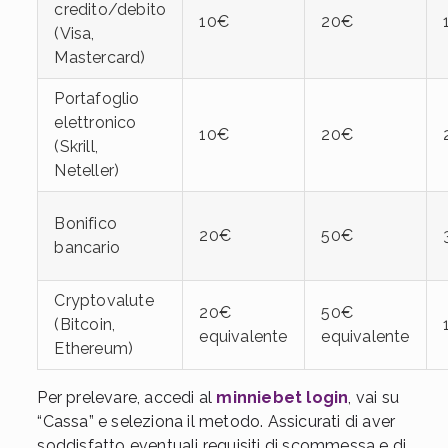
credito/debito
10€
20€
(Visa,
Mastercard)
Portafoglio
elettronico
10€
20€
(Skrill,
Neteller)
Bonifico
20€
50€
bancario
Cryptovalute
20€
50€
(Bitcoin,
equivalente
equivalente
Ethereum)
Per prelevare, accedi al
minniebet login
, vai su
“Cassa” e seleziona il metodo. Assicurati di aver
soddisfatto eventuali requisiti di scommessa e di