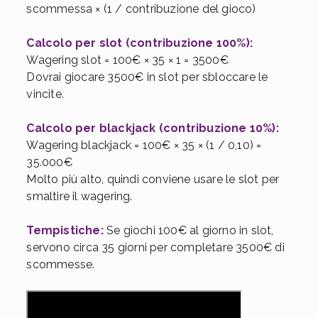
scommessa × (1 / contribuzione del gioco)
Calcolo per slot (contribuzione 100%):
Wagering slot = 100€ × 35 × 1 = 3500€
Dovrai giocare 3500€ in slot per sbloccare le
vincite.
Calcolo per blackjack (contribuzione 10%):
Wagering blackjack = 100€ × 35 × (1 / 0,10) =
35.000€
Molto più alto, quindi conviene usare le slot per
smaltire il wagering.
Tempistiche:
Se giochi 100€ al giorno in slot,
servono circa 35 giorni per completare 3500€ di
scommesse.