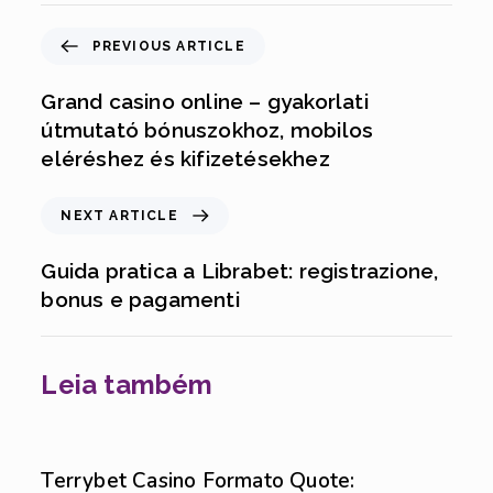
PREVIOUS ARTICLE
Grand casino online – gyakorlati
útmutató bónuszokhoz, mobilos
eléréshez és kifizetésekhez
NEXT ARTICLE
Guida pratica a Librabet: registrazione,
bonus e pagamenti
Leia também
Sem categoria
6 de agosto de 2026
Terrybet Casino Formato Quote: