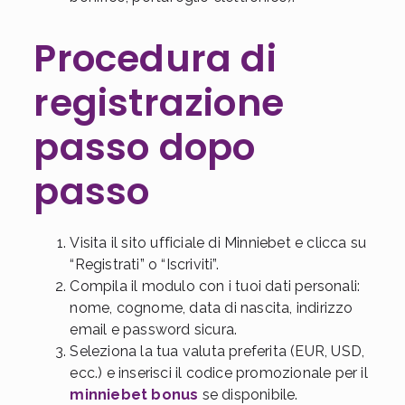
Procedura di
registrazione
passo dopo
passo
Visita il sito ufficiale di Minniebet e clicca su
“Registrati” o “Iscriviti”.
Compila il modulo con i tuoi dati personali:
nome, cognome, data di nascita, indirizzo
email e password sicura.
Seleziona la tua valuta preferita (EUR, USD,
ecc.) e inserisci il codice promozionale per il
minniebet bonus
se disponibile.