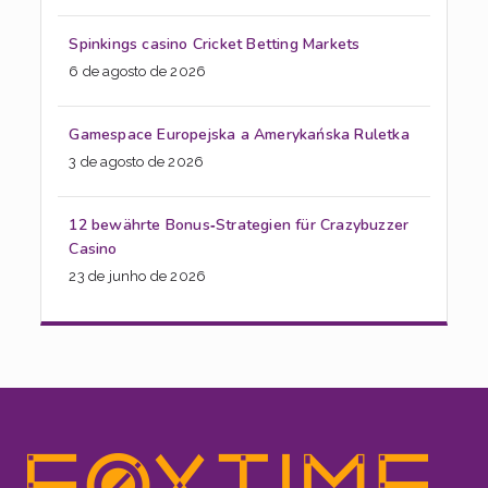
Spinkings casino Cricket Betting Markets
6 de agosto de 2026
Gamespace Europejska a Amerykańska Ruletka
3 de agosto de 2026
12 bewährte Bonus‑Strategien für Crazybuzzer
Casino
23 de junho de 2026