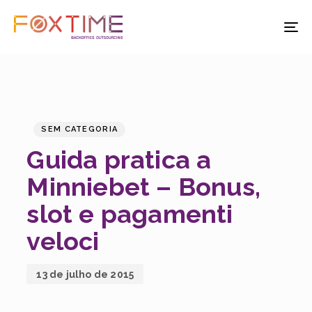
T
NA
PUBLISHED
Published
IN:
on:
SEM CATEGORIA
Guida pratica a
Minniebet – Bonus,
slot e pagamenti
veloci
13 de julho de 2015