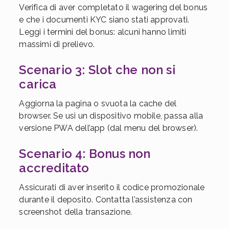
Verifica di aver completato il wagering del bonus
e che i documenti KYC siano stati approvati.
Leggi i termini del bonus: alcuni hanno limiti
massimi di prelievo.
Scenario 3: Slot che non si
carica
Aggiorna la pagina o svuota la cache del
browser. Se usi un dispositivo mobile, passa alla
versione PWA dell’app (dal menu del browser).
Scenario 4: Bonus non
accreditato
Assicurati di aver inserito il codice promozionale
durante il deposito. Contatta l’assistenza con
screenshot della transazione.