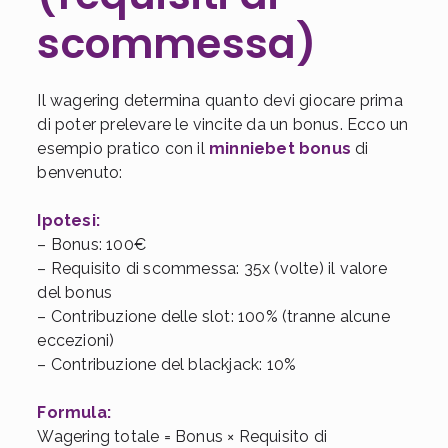
scommessa)
Il wagering determina quanto devi giocare prima
di poter prelevare le vincite da un bonus. Ecco un
esempio pratico con il
minniebet bonus
di
benvenuto:
Ipotesi:
– Bonus: 100€
– Requisito di scommessa: 35x (volte) il valore
del bonus
– Contribuzione delle slot: 100% (tranne alcune
eccezioni)
– Contribuzione del blackjack: 10%
Formula:
Wagering totale = Bonus × Requisito di