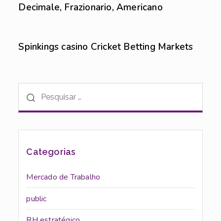
Decimale, Frazionario, Americano
Sem categoria
6 de agosto de 2026
Spinkings casino Cricket Betting Markets
Categorias
Mercado de Trabalho
public
RH estratégico