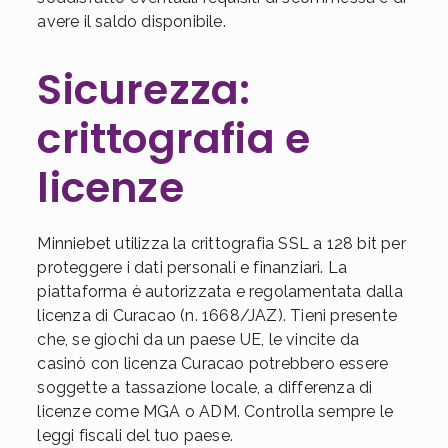
avere il saldo disponibile.
Sicurezza:
crittografia e
licenze
Minniebet utilizza la crittografia SSL a 128 bit per
proteggere i dati personali e finanziari. La
piattaforma è autorizzata e regolamentata dalla
licenza di Curacao (n. 1668/JAZ). Tieni presente
che, se giochi da un paese UE, le vincite da
casinò con licenza Curacao potrebbero essere
soggette a tassazione locale, a differenza di
licenze come MGA o ADM. Controlla sempre le
leggi fiscali del tuo paese.