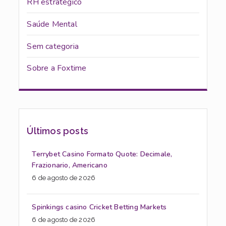
RH estratégico
Saúde Mental
Sem categoria
Sobre a Foxtime
Últimos posts
Terrybet Casino Formato Quote: Decimale,
Frazionario, Americano
6 de agosto de 2026
Spinkings casino Cricket Betting Markets
6 de agosto de 2026