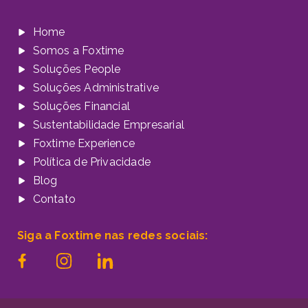
Home
Somos a Foxtime
Soluções People
Soluções Administrative
Soluções Financial
Sustentabilidade Empresarial
Foxtime Experience
Política de Privacidade
Blog
Contato
Siga a Foxtime nas redes sociais: