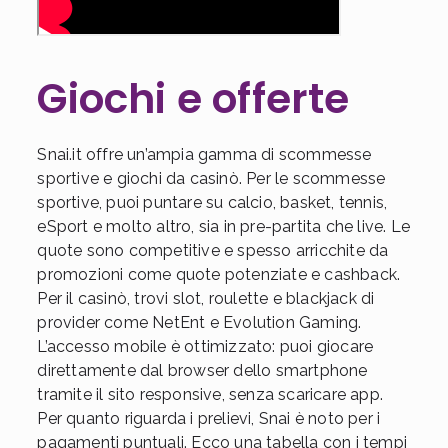
Giochi e offerte
Snai.it offre un’ampia gamma di scommesse
sportive e giochi da casinò. Per le scommesse
sportive, puoi puntare su calcio, basket, tennis,
eSport e molto altro, sia in pre-partita che live. Le
quote sono competitive e spesso arricchite da
promozioni come quote potenziate e cashback.
Per il casinò, trovi slot, roulette e blackjack di
provider come NetEnt e Evolution Gaming.
L’accesso mobile è ottimizzato: puoi giocare
direttamente dal browser dello smartphone
tramite il sito responsive, senza scaricare app.
Per quanto riguarda i prelievi, Snai è noto per i
pagamenti puntuali. Ecco una tabella con i tempi