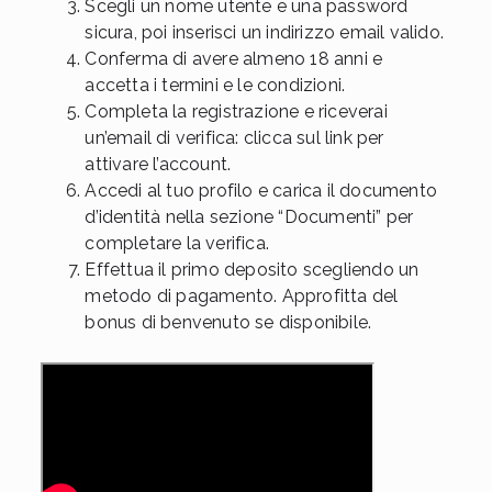
Scegli un nome utente e una password
sicura, poi inserisci un indirizzo email valido.
Conferma di avere almeno 18 anni e
accetta i termini e le condizioni.
Completa la registrazione e riceverai
un’email di verifica: clicca sul link per
attivare l’account.
Accedi al tuo profilo e carica il documento
d’identità nella sezione “Documenti” per
completare la verifica.
Effettua il primo deposito scegliendo un
metodo di pagamento. Approfitta del
bonus di benvenuto se disponibile.