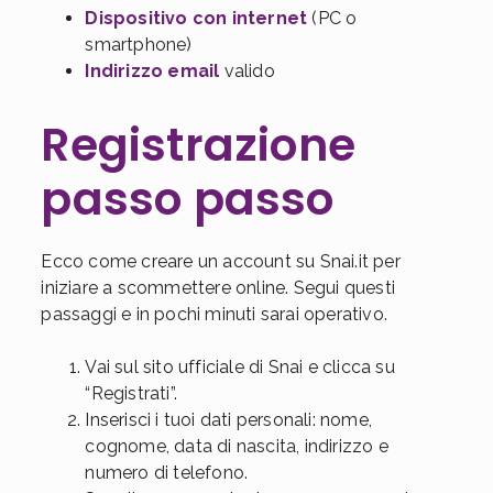
Dispositivo con internet
(PC o
smartphone)
Indirizzo email
valido
Registrazione
passo passo
Ecco come creare un account su Snai.it per
iniziare a scommettere online. Segui questi
passaggi e in pochi minuti sarai operativo.
Vai sul sito ufficiale di Snai e clicca su
“Registrati”.
Inserisci i tuoi dati personali: nome,
cognome, data di nascita, indirizzo e
numero di telefono.