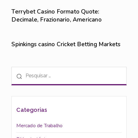
Terrybet Casino Formato Quote:
Decimale, Frazionario, Americano
Sem categoria
6 de agosto de 2026
Spinkings casino Cricket Betting Markets
Categorias
Mercado de Trabalho