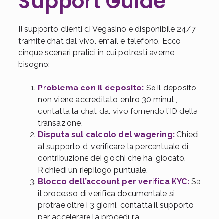
Support Guide
Il supporto clienti di Vegasino è disponibile 24/7
tramite chat dal vivo, email e telefono. Ecco
cinque scenari pratici in cui potresti averne
bisogno:
Problema con il deposito:
Se il deposito
non viene accreditato entro 30 minuti,
contatta la chat dal vivo fornendo l’ID della
transazione.
Disputa sul calcolo del wagering:
Chiedi
al supporto di verificare la percentuale di
contribuzione dei giochi che hai giocato.
Richiedi un riepilogo puntuale.
Blocco dell’account per verifica KYC:
Se
il processo di verifica documentale si
protrae oltre i 3 giorni, contatta il supporto
per accelerare la procedura.