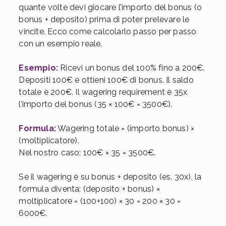
quante volte devi giocare l’importo del bonus (o
bonus + deposito) prima di poter prelevare le
vincite. Ecco come calcolarlo passo per passo
con un esempio reale.
Esempio:
Ricevi un bonus del 100% fino a 200€.
Depositi 100€ e ottieni 100€ di bonus. Il saldo
totale è 200€. Il wagering requirement è 35x
l’importo del bonus (35 × 100€ = 3500€).
Formula:
Wagering totale = (importo bonus) ×
(moltiplicatore).
Nel nostro caso: 100€ × 35 = 3500€.
Se il wagering è su bonus + deposito (es. 30x), la
formula diventa: (deposito + bonus) ×
moltiplicatore = (100+100) × 30 = 200 × 30 =
6000€.