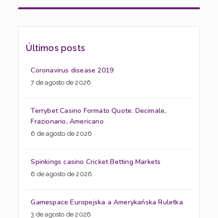
Últimos posts
Coronavirus disease 2019
7 de agosto de 2026
Terrybet Casino Formato Quote: Decimale,
Frazionario, Americano
6 de agosto de 2026
Spinkings casino Cricket Betting Markets
6 de agosto de 2026
Gamespace Europejska a Amerykańska Ruletka
3 de agosto de 2026