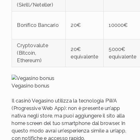
(Skrill/Neteller)
Bonifico Bancario
20€
10000€
Cryptovalute
20€
5000€
(Bitcoin,
equivalente
equivalente
Ethereum)
Vegasino bonus
Il casinò Vegasino utilizza la tecnologia PWA
(Progressive Web App): non è presente un’app
nativa negli store, ma puoi aggiungere il sito alla
home screen del tuo smartphone dal browser. In
questo modo avrai un’esperienza simile a un’app,
con notifiche e accesso rapido.