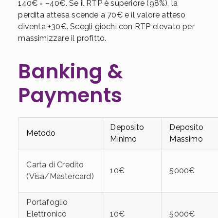
140€ = –40€. Se il RTP è superiore (98%), la
perdita attesa scende a 70€ e il valore atteso
diventa +30€. Scegli giochi con RTP elevato per
massimizzare il profitto.
Banking &
Payments
Deposito
Deposito
Metodo
Minimo
Massimo
Carta di Credito
10€
5000€
(Visa/Mastercard)
Portafoglio
Elettronico
10€
5000€