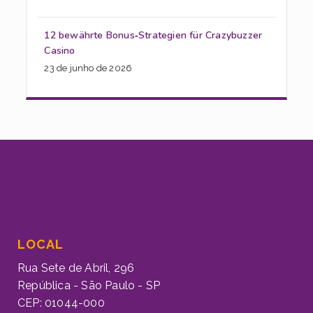
12 bewährte Bonus‑Strategien für Crazybuzzer
Casino
23 de junho de 2026
LOCAL
Rua Sete de Abril, 296
República - São Paulo - SP
CEP: 01044-000