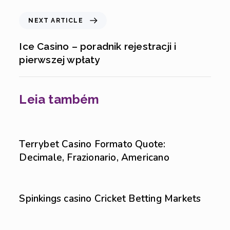
NEXT ARTICLE
Ice Casino – poradnik rejestracji i
pierwszej wpłaty
Leia também
Sem categoria
6 de agosto de 2026
Terrybet Casino Formato Quote:
Decimale, Frazionario, Americano
Sem categoria
6 de agosto de 2026
Spinkings casino Cricket Betting Markets