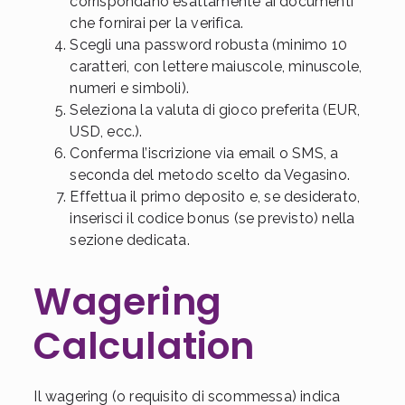
corrispondano esattamente ai documenti
che fornirai per la verifica.
Scegli una password robusta (minimo 10
caratteri, con lettere maiuscole, minuscole,
numeri e simboli).
Seleziona la valuta di gioco preferita (EUR,
USD, ecc.).
Conferma l’iscrizione via email o SMS, a
seconda del metodo scelto da Vegasino.
Effettua il primo deposito e, se desiderato,
inserisci il codice bonus (se previsto) nella
sezione dedicata.
Wagering
Calculation
Il wagering (o requisito di scommessa) indica