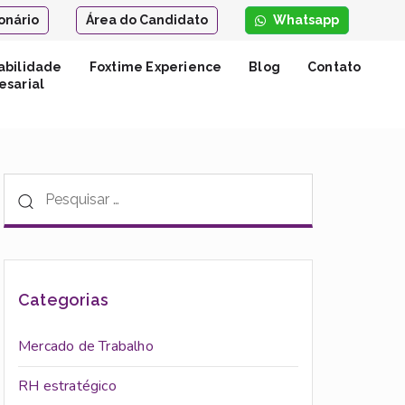
onário
Área do Candidato
Whatsapp
abilidade
Foxtime Experience
Blog
Contato
sarial
Categorias
Mercado de Trabalho
RH estratégico