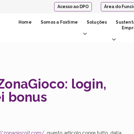
Acesso ao DPO
Área do Funci
Home
Somos a Foxtime
Soluções
Sustent
Empre
ZonaGioco: login,
ei bonus
://zonagiocoit.com/
, questo articolo copre tutto, dalla