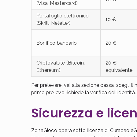
(Visa, Mastercard)
Portafoglio elettronico
10 €
(Skrill, Neteller)
Bonifico bancario
20 €
Criptovalute (Bitcoin,
20 €
Ethereum)
equivalente
Per prelevare, vai alla sezione cassa, scegli il 
primo prelievo richiede la verifica dell’identità.
Sicurezza e lice
ZonaGioco opera sotto licenza di Curacao e