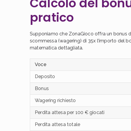
Calcolo del bon
pratico
Supponiamo che ZonaGioco offra un bonus di 
scommessa (wagering) di 35x l’importo del bo
matematica dettagliata.
Voce
Deposito
Bonus
Wagering richiesto
Perdita attesa per 100 € giocati
Perdita attesa totale