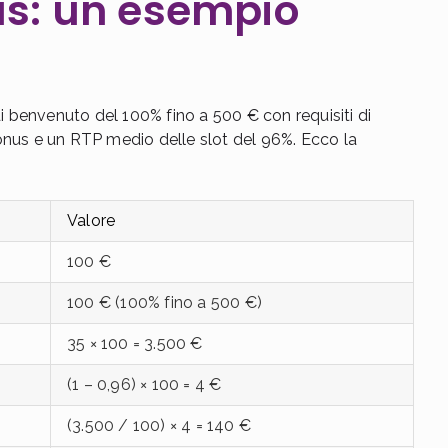
us: un esempio
benvenuto del 100% fino a 500 € con requisiti di
nus e un RTP medio delle slot del 96%. Ecco la
Valore
100 €
100 € (100% fino a 500 €)
35 × 100 = 3.500 €
(1 – 0,96) × 100 = 4 €
(3.500 / 100) × 4 = 140 €