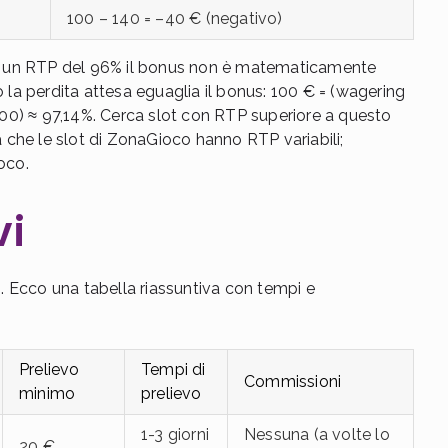
100 – 140 = –40 € (negativo)
 un RTP del 96% il bonus non è matematicamente
 la perdita attesa eguaglia il bonus: 100 € = (wagering
.500) ≈ 97,14%. Cerca slot con RTP superiore a questo
a che le slot di ZonaGioco hanno RTP variabili;
oco.
vi
 Ecco una tabella riassuntiva con tempi e
Prelievo
Tempi di
Commissioni
minimo
prelievo
1-3 giorni
Nessuna (a volte lo
20 €