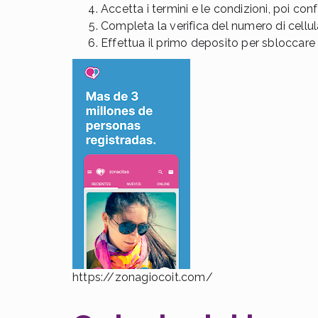
Accetta i termini e le condizioni, poi conf
Completa la verifica del numero di cellul
Effettua il primo deposito per sbloccare 
https://zonagiocoit.com/