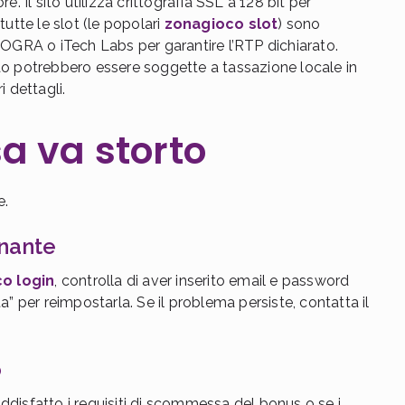
. Il sito utilizza crittografia SSL a 128 bit per
 tutte le slot (le popolari
zonagioco slot
) sono
COGRA o iTech Labs per garantire l’RTP dichiarato.
ao potrebbero essere soggette a tassazione locale in
 dettagli.
 va storto
e.
onante
o login
, controlla di aver inserito email e password
” per reimpostarla. Se il problema persiste, contatta il
o
soddisfatto i requisiti di scommessa del bonus o se i