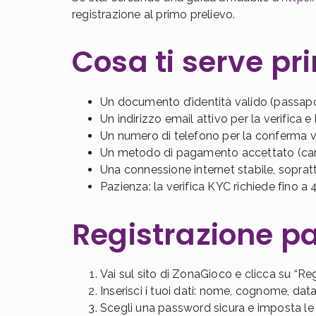
registrazione al primo prelievo.
Cosa ti serve pri
Un documento d’identità valido (passapor
Un indirizzo email attivo per la verifica 
Un numero di telefono per la conferma 
Un metodo di pagamento accettato (carta,
Una connessione internet stabile, soprat
Pazienza: la verifica KYC richiede fino a 
Registrazione p
Vai sul sito di ZonaGioco e clicca su “Regi
Inserisci i tuoi dati: nome, cognome, data
Scegli una password sicura e imposta le 