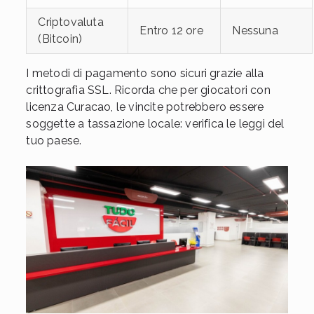
Criptovaluta
Entro 12 ore
Nessuna
(Bitcoin)
I metodi di pagamento sono sicuri grazie alla
crittografia SSL. Ricorda che per giocatori con
licenza Curacao, le vincite potrebbero essere
soggette a tassazione locale: verifica le leggi del
tuo paese.