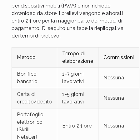
per dispositivi mobili (PWA) e non richiede
download da store. I prelievi vengono elaborati
entro 24 ore per la maggior parte dei metodi di
pagamento. Di seguito una tabella riepilogativa
dei tempi di prelievo:
Tempo di
Metodo
Commissioni
elaborazione
Bonifico
1-3 giorni
Nessuna
bancario
lavorativi
Carta di
1-5 giorni
Nessuna
credito/debito
lavorativi
Portafoglio
elettronico
Entro 24 ore
Nessuna
(Skrill,
Neteller)