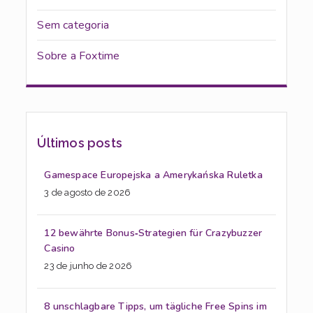
Sem categoria
Sobre a Foxtime
Últimos posts
Gamespace Europejska a Amerykańska Ruletka
3 de agosto de 2026
12 bewährte Bonus‑Strategien für Crazybuzzer
Casino
23 de junho de 2026
8 unschlagbare Tipps, um tägliche Free Spins im