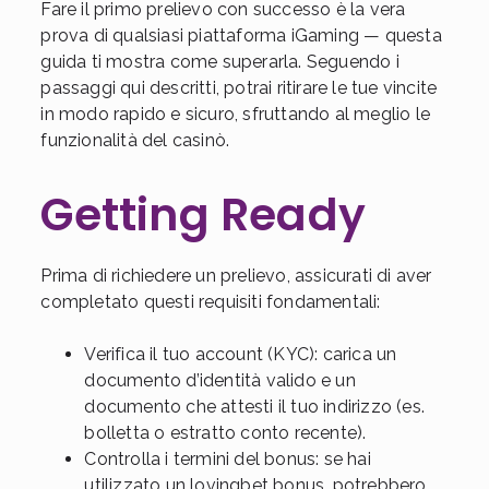
Fare il primo prelievo con successo è la vera
prova di qualsiasi piattaforma iGaming — questa
guida ti mostra come superarla. Seguendo i
passaggi qui descritti, potrai ritirare le tue vincite
in modo rapido e sicuro, sfruttando al meglio le
funzionalità del casinò.
Getting Ready
Prima di richiedere un prelievo, assicurati di aver
completato questi requisiti fondamentali:
Verifica il tuo account (KYC): carica un
documento d’identità valido e un
documento che attesti il tuo indirizzo (es.
bolletta o estratto conto recente).
Controlla i termini del bonus: se hai
utilizzato un lovingbet bonus, potrebbero