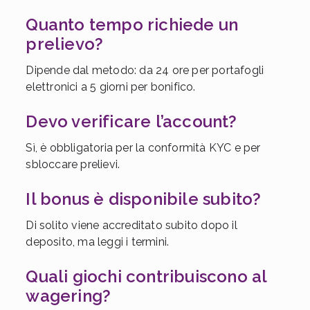
Quanto tempo richiede un
prelievo?
Dipende dal metodo: da 24 ore per portafogli
elettronici a 5 giorni per bonifico.
Devo verificare l’account?
Sì, è obbligatoria per la conformità KYC e per
sbloccare prelievi.
Il bonus è disponibile subito?
Di solito viene accreditato subito dopo il
deposito, ma leggi i termini.
Quali giochi contribuiscono al
wagering?