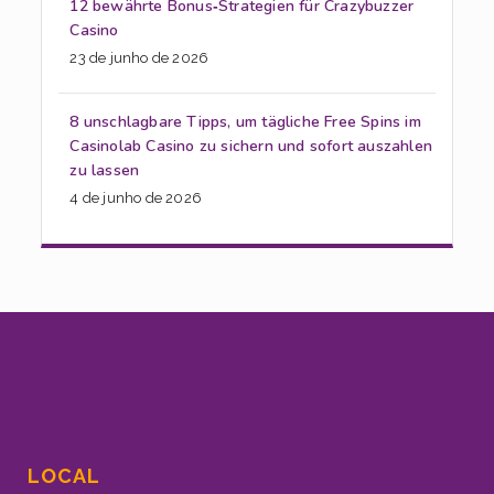
12 bewährte Bonus‑Strategien für Crazybuzzer
Casino
23 de junho de 2026
8 unschlagbare Tipps, um tägliche Free Spins im
Casinolab Casino zu sichern und sofort auszahlen
zu lassen
4 de junho de 2026
LOCAL