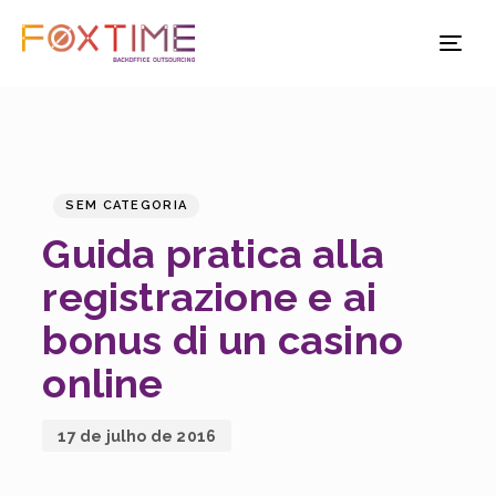
TO
NAV
PUBLISHED
Published
IN:
on:
SEM CATEGORIA
Guida pratica alla
registrazione e ai
bonus di un casino
online
17 de julho de 2016