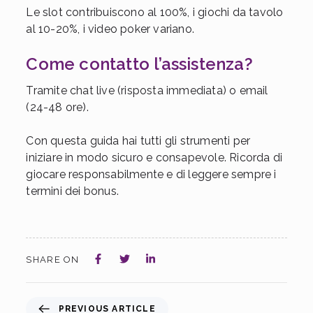
Le slot contribuiscono al 100%, i giochi da tavolo
al 10-20%, i video poker variano.
Come contatto l’assistenza?
Tramite chat live (risposta immediata) o email
(24-48 ore).
Con questa guida hai tutti gli strumenti per
iniziare in modo sicuro e consapevole. Ricorda di
giocare responsabilmente e di leggere sempre i
termini dei bonus.
SHARE ON
PREVIOUS ARTICLE