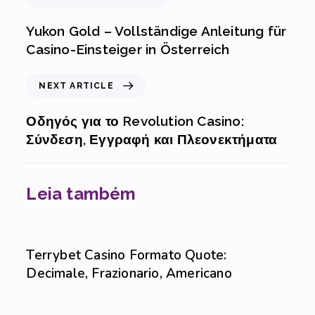
Yukon Gold – Vollständige Anleitung für
Casino-Einsteiger in Österreich
NEXT ARTICLE
Οδηγός για το Revolution Casino:
Σύνδεση, Εγγραφή και Πλεονεκτήματα
Leia também
Sem categoria
6 de agosto de 2026
Terrybet Casino Formato Quote:
Decimale, Frazionario, Americano
Sem categoria
6 de agosto de 2026