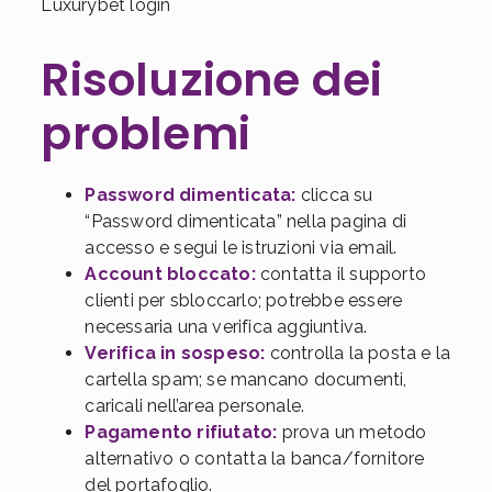
Luxurybet login
Risoluzione dei
problemi
Password dimenticata:
clicca su
“Password dimenticata” nella pagina di
accesso e segui le istruzioni via email.
Account bloccato:
contatta il supporto
clienti per sbloccarlo; potrebbe essere
necessaria una verifica aggiuntiva.
Verifica in sospeso:
controlla la posta e la
cartella spam; se mancano documenti,
caricali nell’area personale.
Pagamento rifiutato:
prova un metodo
alternativo o contatta la banca/fornitore
del portafoglio.