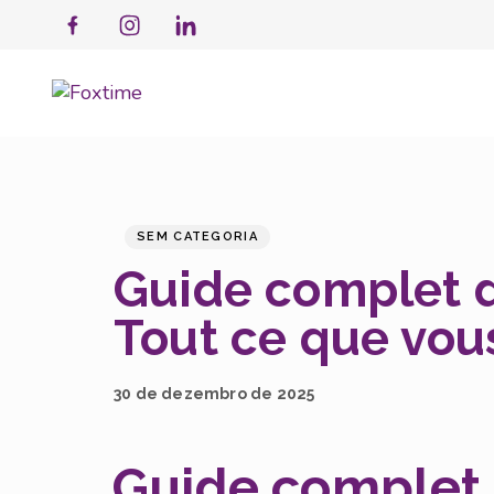
PUBLISHED
Published
IN:
on:
SEM CATEGORIA
Guide complet d
Tout ce que vou
30 de dezembro de 2025
Guide complet 