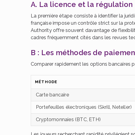
A. La licence et la régulation
La première étape consiste à identifier la jurid
française impose un contrôle strict sur la pro
Authority offre souvent davantage de flexibil
cadres fréquemment cités dans les revues tec
B : Les méthodes de paiemen
Comparer rapidement les options bancaires per
MÉTHODE
Carte bancaire
Portefeuilles électroniques (Skrill, Neteller)
Cryptomonnaies (BTC, ETH)
Les joueurs recherchant rapidité privilégient 