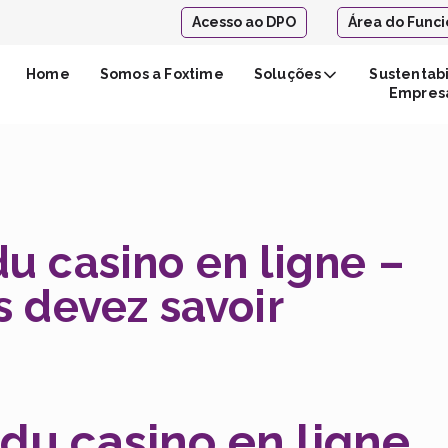
Acesso ao DPO
Área do Funci
Home
Somos a Foxtime
Soluções
Sustentab
Empresa
u casino en ligne –
s devez savoir
du casino en ligne