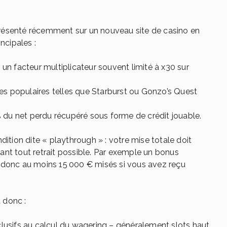
ésenté récemment sur un nouveau site de casino en
ncipales :
un facteur multiplicateur souvent limité à x30 sur
nes populaires telles que Starburst ou Gonzo’s Quest
% du net perdu récupéré sous forme de crédit jouable.
ition dite « playthrough » : votre mise totale doit
vant tout retrait possible. Par exemple un bonus
donc au moins 15 000 € misés si vous avez reçu
 donc :
xclusifs au calcul du wagering – généralement slots haut