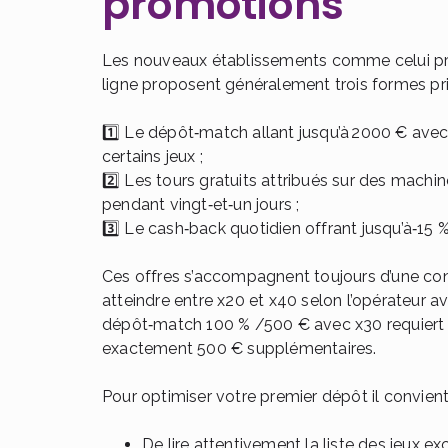
promotions
Les nouveaux établissements comme celui pr
ligne proposent généralement trois formes pri
1️⃣ Le dépôt‑match allant jusqu’à 2000 € avec 
certains jeux ;
2️⃣ Les tours gratuits attribués sur des machi
pendant vingt‑et‑un jours ;
3️⃣ Le cash‑back quotidien offrant jusqu’à‑15 
Ces offres s’accompagnent toujours d’une cond
atteindre entre x20 et x40 selon l’opérateur a
dépôt‑match 100 % /500 € avec x30 requiert 
exactement 500 € supplémentaires.
Pour optimiser votre premier dépôt il convient
De lire attentivement la liste des jeux e