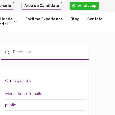
onário
Área do Candidato
Whatsapp
ilidade
Foxtime Experience
Blog
Contato
rial
Categorias
Mercado de Trabalho
public