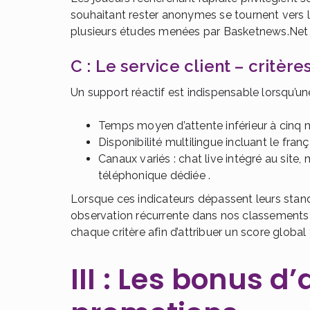
souhaitant rester anonymes se tournent vers
plusieurs études menées par Basketnews.Net 
C : Le service client – critère
Un support réactif est indispensable lorsqu’un
Temps moyen d’attente inférieur à cinq m
Disponibilité multilingue incluant le frança
Canaux variés : chat live intégré au sit
téléphonique dédiée .
Lorsque ces indicateurs dépassent leurs stand
observation récurrente dans nos classements
chaque critère afin d’attribuer un score global 
III : Les bonus d’