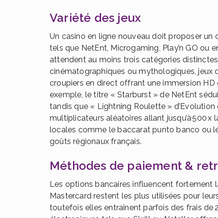
Variété des jeux
Un casino en ligne nouveau doit proposer un c
tels que NetEnt, Microgaming, Play’n GO ou en
attendent au moins trois catégories distinct
cinématographiques ou mythologiques, jeux de
croupiers en direct offrant une immersion HD 
exemple, le titre « Starburst » de NetEnt sédu
tandis que « Lightning Roulette » d’Evolution
multiplicateurs aléatoires allant jusqu’à 500 
locales comme le baccarat punto banco ou le
goûts régionaux français.
Méthodes de paiement & retra
Les options bancaires influencent fortement l
Mastercard restent les plus utilisées pour leur
toutefois elles entraînent parfois des frais de 