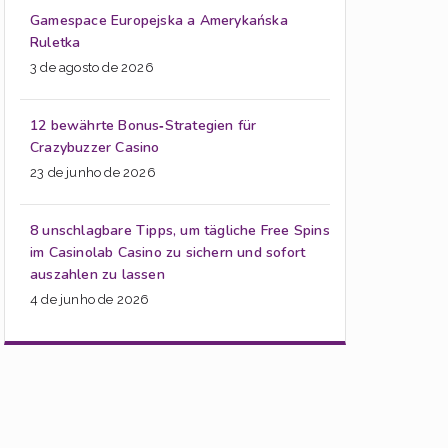
Gamespace Europejska a Amerykańska
Ruletka
3 de agosto de 2026
12 bewährte Bonus‑Strategien für
Crazybuzzer Casino
23 de junho de 2026
8 unschlagbare Tipps, um tägliche Free Spins
im Casinolab Casino zu sichern und sofort
auszahlen zu lassen
4 de junho de 2026