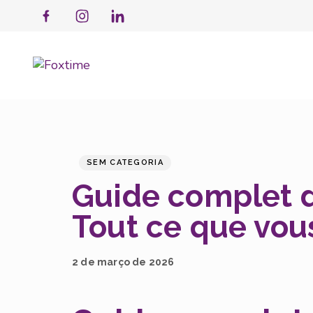
PUBLISHED
Published
IN:
on:
SEM CATEGORIA
Guide complet d
Tout ce que vou
2 de março de 2026