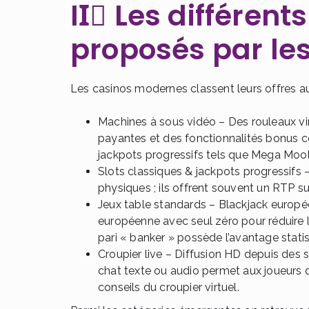
II️⃣ Les différent
proposés par les
Les casinos modernes classent leurs offres aut
Machines à sous vidéo – Des rouleaux virt
payantes et des fonctionnalités bonus co
jackpots progressifs tels que Mega Moola
Slots classiques & jackpots progressifs –
physiques ; ils offrent souvent un RTP su
Jeux table standards – Blackjack europée
européenne avec seul zéro pour réduire 
pari « banker » possède l’avantage statist
Croupier live – Diffusion HD depuis des st
chat texte ou audio permet aux joueurs d
conseils du croupier virtuel.