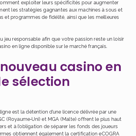
 comment exploiter leurs spécificités pour augmenter
ent les stratégies gagnantes aux machines à sous et
s et programmes de fidélité, ainsi que les meilleures
u jeu responsable afin que votre passion reste un loisir
sino en ligne disponible sur le marché français.
on nouveau casino en
de sélection
gne est la détention d’une licence délivrée par une
KGC (Royaume‑Uni) et MGA (Malte) offrent le plus haut
rs et à l’obligation de séparer les fonds des joueurs
ormes obtiennent également la certification eCOGRA