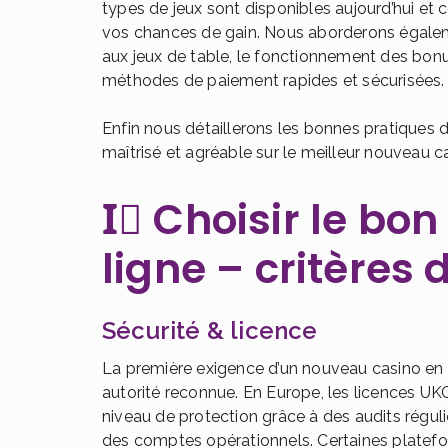
types de jeux sont disponibles aujourd’hui et
vos chances de gain. Nous aborderons égalem
aux jeux de table, le fonctionnement des bonu
méthodes de paiement rapides et sécurisées.
Enfin nous détaillerons les bonnes pratiques d
maîtrisé et agréable sur le meilleur nouveau ca
I️⃣ Choisir le b
ligne – critères 
Sécurité & licence
La première exigence d’un nouveau casino en li
autorité reconnue. En Europe, les licences U
niveau de protection grâce à des audits régulie
des comptes opérationnels. Certaines platef