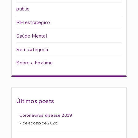
public
RH estratégico
Saúde Mental
Sem categoria
Sobre a Foxtime
Últimos posts
Coronavirus disease 2019
7 de agosto de 2026