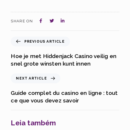
SHARE ON
PREVIOUS ARTICLE
Hoe je met Hiddenjack Casino veilig en
snel grote winsten kunt innen
NEXT ARTICLE
Guide complet du casino en ligne : tout
ce que vous devez savoir
Leia também