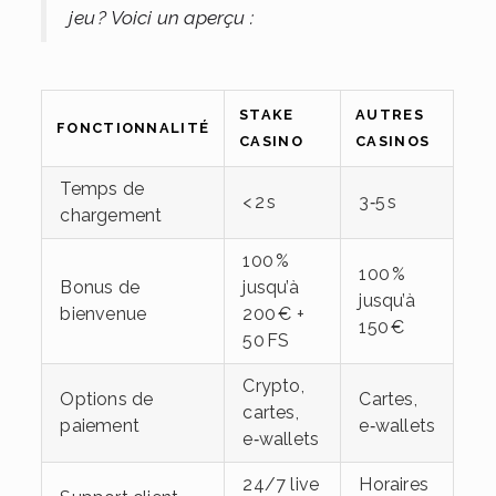
jeu ? Voici un aperçu :
STAKE
AUTRES
FONCTIONNALITÉ
CASINO
CASINOS
Temps de
< 2 s
3‑5 s
chargement
100 %
100 %
Bonus de
jusqu’à
jusqu’à
bienvenue
200 € +
150 €
50 FS
Crypto,
Options de
Cartes,
cartes,
paiement
e‑wallets
e‑wallets
24/7 live
Horaires