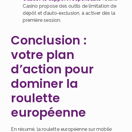
Casino propose des outils de limitation de
dépôt et d’auto‑exclusion, à activer dès la
première session.
Conclusion :
votre plan
d’action pour
dominer la
roulette
européenne
En résumé, la roulette européenne sur mobile