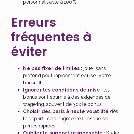
personnalisable à 100 %.
Erreurs
fréquentes à
éviter
Ne pas fixer de limites
: jouer sans
plafond peut rapidement épuiser votre
bankroll.
Ignorer les conditions de mise
: les
bonus sont soumis à des exigences de
wagering, souvent de 30x le bonus.
Choisir des paris à haute volatilité
dès
le départ : cela augmente le risque de
pertes rapides.
Oublier le support responsable
: Stake