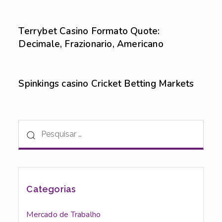
Sem categoria
6 de agosto de 2026
Terrybet Casino Formato Quote:
Decimale, Frazionario, Americano
Sem categoria
6 de agosto de 2026
Spinkings casino Cricket Betting Markets
Categorias
Mercado de Trabalho