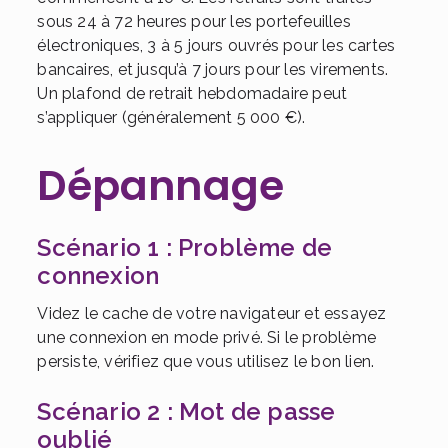
sous 24 à 72 heures pour les portefeuilles
électroniques, 3 à 5 jours ouvrés pour les cartes
bancaires, et jusqu’à 7 jours pour les virements.
Un plafond de retrait hebdomadaire peut
s’appliquer (généralement 5 000 €).
Dépannage
Scénario 1 : Problème de
connexion
Videz le cache de votre navigateur et essayez
une connexion en mode privé. Si le problème
persiste, vérifiez que vous utilisez le bon lien.
Scénario 2 : Mot de passe
oublié