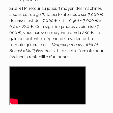
Si le RTP (retour au joueur) moyen des machines
à sous est de 96 %, la perte attendue sur 7 000 €
de mises est de : 7 000 € × (1 – 0,96) = 7 000 € ×
0,04 = 280 €. Cela signifie qu’après avoir misé 7
000 €, vous aurez en moyenne perdu 280 € ; le
gain net potentiel dépend de la variance. La
formule générale est :
Wagering requis = (Dépôt +
Bonus) × Multiplicateur
. Utilisez cette formule pour
évaluer la rentabilité d’un bonus.