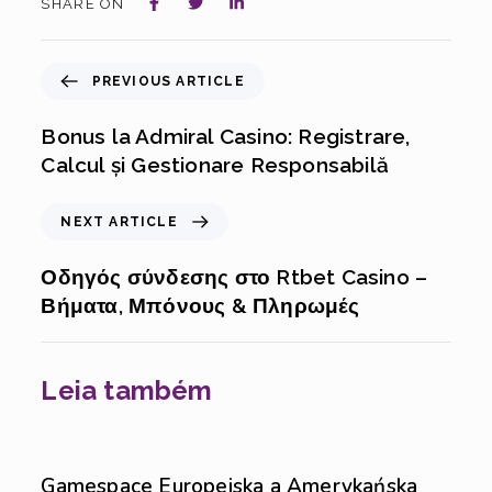
SHARE ON
PREVIOUS ARTICLE
Bonus la Admiral Casino: Registrare,
Calcul și Gestionare Responsabilă
NEXT ARTICLE
Οδηγός σύνδεσης στο Rtbet Casino –
Βήματα, Μπόνους & Πληρωμές
Leia também
Sem categoria
3 de agosto de 2026
Gamespace Europejska a Amerykańska