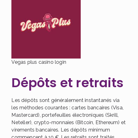
Vegas plus casino login
Dépôts et retraits
Les dépôts sont généralement instantanés via
les méthodes courantes : cartes bancaires (Visa,
Mastercard), portefeuilles électroniques (Skrill,
Neteller), crypto-monnaies (Bitcoin, Ethereum) et
virements bancaires. Les dépôts minimum
commencent à 10 €. Les retraits sont traités