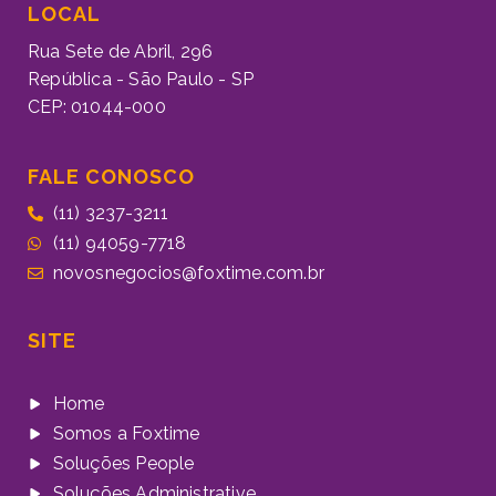
LOCAL
Rua Sete de Abril, 296
República - São Paulo - SP
CEP: 01044-000
FALE CONOSCO
(11) 3237-3211
(11) 94059-7718
novosnegocios@foxtime.com.br
SITE
Home
Somos a Foxtime
Soluções People
Soluções Administrative