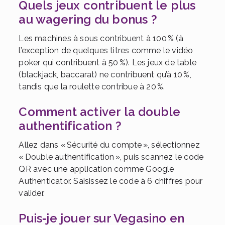
Quels jeux contribuent le plus
au wagering du bonus ?
Les machines à sous contribuent à 100 % (à
l’exception de quelques titres comme le vidéo
poker qui contribuent à 50 %). Les jeux de table
(blackjack, baccarat) ne contribuent qu’à 10 %,
tandis que la roulette contribue à 20 %.
Comment activer la double
authentification ?
Allez dans « Sécurité du compte », sélectionnez
« Double authentification », puis scannez le code
QR avec une application comme Google
Authenticator. Saisissez le code à 6 chiffres pour
valider.
Puis‑je jouer sur Vegasino en