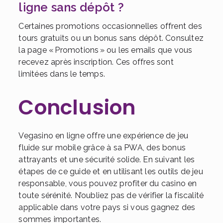
ligne sans dépôt ?
Certaines promotions occasionnelles offrent des
tours gratuits ou un bonus sans dépôt. Consultez
la page « Promotions » ou les emails que vous
recevez après inscription. Ces offres sont
limitées dans le temps.
Conclusion
Vegasino en ligne offre une expérience de jeu
fluide sur mobile grâce à sa PWA, des bonus
attrayants et une sécurité solide. En suivant les
étapes de ce guide et en utilisant les outils de jeu
responsable, vous pouvez profiter du casino en
toute sérénité. N’oubliez pas de vérifier la fiscalité
applicable dans votre pays si vous gagnez des
sommes importantes.