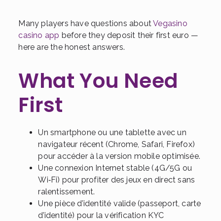
Many players have questions about
Vegasino
casino app
before they deposit their first euro —
here are the honest answers.
What You Need
First
Un smartphone ou une tablette avec un
navigateur récent (Chrome, Safari, Firefox)
pour accéder à la version mobile optimisée.
Une connexion Internet stable (4G/5G ou
Wi‑Fi) pour profiter des jeux en direct sans
ralentissement.
Une pièce d’identité valide (passeport, carte
d’identité) pour la vérification KYC