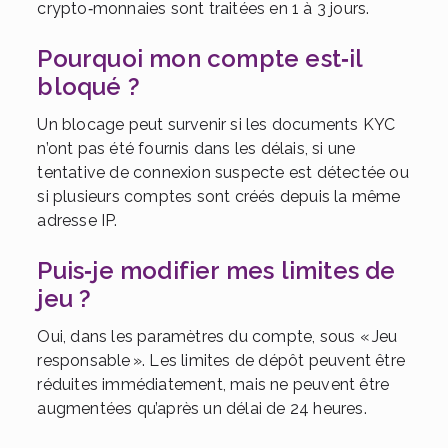
crypto‑monnaies sont traitées en 1 à 3 jours.
Pourquoi mon compte est‑il
bloqué ?
Un blocage peut survenir si les documents KYC
n’ont pas été fournis dans les délais, si une
tentative de connexion suspecte est détectée ou
si plusieurs comptes sont créés depuis la même
adresse IP.
Puis‑je modifier mes limites de
jeu ?
Oui, dans les paramètres du compte, sous « Jeu
responsable ». Les limites de dépôt peuvent être
réduites immédiatement, mais ne peuvent être
augmentées qu’après un délai de 24 heures.