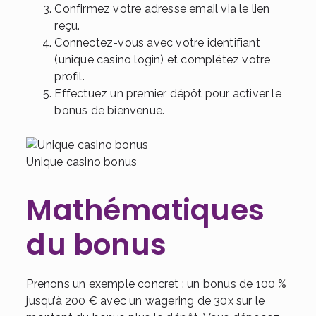
Confirmez votre adresse email via le lien
reçu.
Connectez-vous avec votre identifiant
(unique casino login) et complétez votre
profil.
Effectuez un premier dépôt pour activer le
bonus de bienvenue.
Unique casino bonus
Mathématiques
du bonus
Prenons un exemple concret : un bonus de 100 %
jusqu’à 200 € avec un wagering de 30x sur le