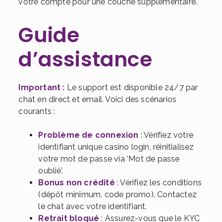
votre compte pour une couche supplémentaire.
Guide
d’assistance
Important :
Le support est disponible 24/7 par
chat en direct et email. Voici des scénarios
courants :
Problème de connexion
: Vérifiez votre
identifiant unique casino login, réinitialisez
votre mot de passe via ‘Mot de passe
oublié’.
Bonus non crédité
: Vérifiez les conditions
(dépôt minimum, code promo). Contactez
le chat avec votre identifiant.
Retrait bloqué
: Assurez-vous que le KYC