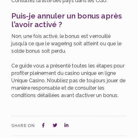
Consultez la liste des pays dans les CGU.
Puis-je annuler un bonus après
l’avoir activé ?
Non, une fois activé, le bonus est verrouillé
jusqu’à ce que le wagering soit atteint ou que le
solde bonus soit perdu.
Ce guide vous a présenté toutes les étapes pour
profiter pleinement du casino unique en ligne
Unique Casino. N’oubliez pas de toujours jouer de
manière responsable et de consulter les
conditions détaillées avant d’activer un bonus.
SHARE ON