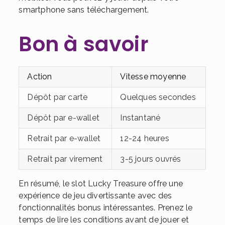
smartphone sans téléchargement.
Bon à savoir
Action
Vitesse moyenne
Dépôt par carte
Quelques secondes
Dépôt par e-wallet
Instantané
Retrait par e-wallet
12-24 heures
Retrait par virement
3-5 jours ouvrés
En résumé, le slot Lucky Treasure offre une
expérience de jeu divertissante avec des
fonctionnalités bonus intéressantes. Prenez le
temps de lire les conditions avant de jouer et