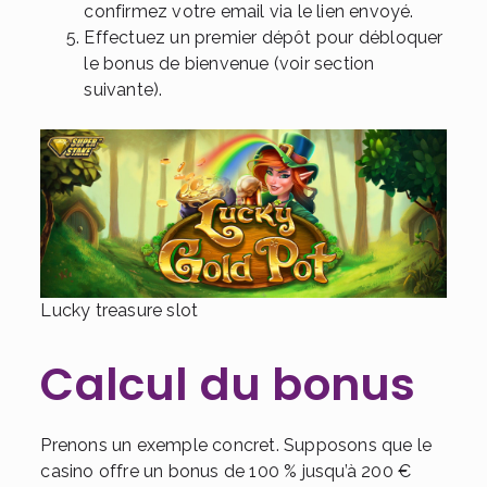
confirmez votre email via le lien envoyé.
Effectuez un premier dépôt pour débloquer
le bonus de bienvenue (voir section
suivante).
Lucky treasure slot
Calcul du bonus
Prenons un exemple concret. Supposons que le
casino offre un bonus de 100 % jusqu’à 200 €