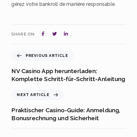
gérez votre bankroll de manière responsable.
SHARE ON
PREVIOUS ARTICLE
NV Casino App herunterladen:
Komplette Schritt-für-Schritt-Anleitung
NEXT ARTICLE
Praktischer Casino-Guide: Anmeldung,
Bonusrechnung und Sicherheit