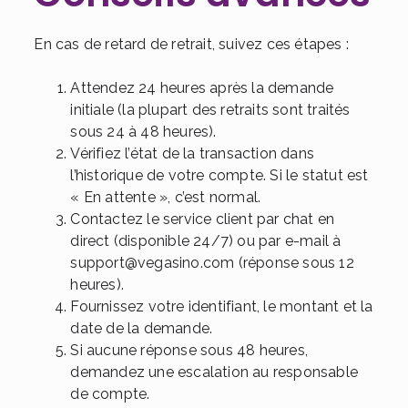
En cas de retard de retrait, suivez ces étapes :
Attendez 24 heures après la demande
initiale (la plupart des retraits sont traités
sous 24 à 48 heures).
Vérifiez l’état de la transaction dans
l’historique de votre compte. Si le statut est
« En attente », c’est normal.
Contactez le service client par chat en
direct (disponible 24/7) ou par e-mail à
support@vegasino.com (réponse sous 12
heures).
Fournissez votre identifiant, le montant et la
date de la demande.
Si aucune réponse sous 48 heures,
demandez une escalation au responsable
de compte.