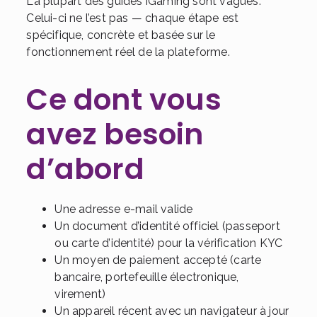
La plupart des guides iGaming sont vagues.
Celui-ci ne l’est pas — chaque étape est
spécifique, concrète et basée sur le
fonctionnement réel de la plateforme.
Ce dont vous
avez besoin
d’abord
Une adresse e-mail valide
Un document d’identité officiel (passeport
ou carte d’identité) pour la vérification KYC
Un moyen de paiement accepté (carte
bancaire, portefeuille électronique,
virement)
Un appareil récent avec un navigateur à jour