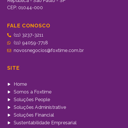
República - São Paulo - SP
CEP: 01044-000
FALE CONOSCO
(11) 3237-3211
(11) 94059-7718
novosnegocios@foxtime.com.br
SITE
Home
Somos a Foxtime
Soluções People
Soluções Administrative
Soluções Financial
Sustentabilidade Empresarial