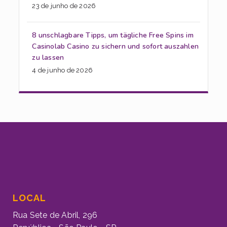
23 de junho de 2026
8 unschlagbare Tipps, um tägliche Free Spins im
Casinolab Casino zu sichern und sofort auszahlen
zu lassen
4 de junho de 2026
LOCAL
Rua Sete de Abril, 296