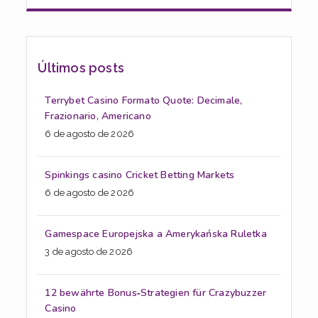
Últimos posts
Terrybet Casino Formato Quote: Decimale,
Frazionario, Americano
6 de agosto de 2026
Spinkings casino Cricket Betting Markets
6 de agosto de 2026
Gamespace Europejska a Amerykańska Ruletka
3 de agosto de 2026
12 bewährte Bonus‑Strategien für Crazybuzzer
Casino