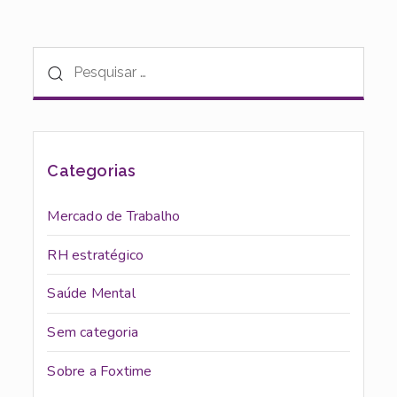
Categorias
Mercado de Trabalho
RH estratégico
Saúde Mental
Sem categoria
Sobre a Foxtime