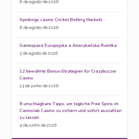
6 de agosto de 2026
Spinkings casino Cricket Betting Markets
6 de agosto de 2026
Gamespace Europejska a Amerykańska Ruletka
3 de agosto de 2026
12 bewährte Bonus‑Strategien für Crazybuzzer
Casino
23 de junho de 2026
8 unschlagbare Tipps, um tägliche Free Spins im
Casinolab Casino zu sichern und sofort auszahlen
zu lassen
4 de junho de 2026