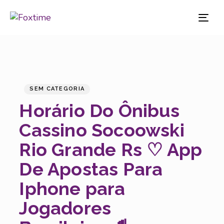
TO
NAV
PUBLISHED
Published
IN:
on:
SEM CATEGORIA
Horário Do Ônibus
Cassino Socoowski
Rio Grande Rs ♡ App
De Apostas Para
Iphone para
Jogadores