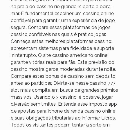
na praia do cassino rio grande rs perto à beira-
mar. É fundamental escolher um cassino online
confiável para garantir uma experiência de jogo
segura. Compare essas plataformas de jogos
cassino confiáveis nas quais é prático jogar.
Conheça estas melhores plataformas cassino:
apresentam sistemas para fidelidade e suporte
ininterrupto. O site cassino americano online
garante vitórias reais para fãs. Esta previsão do
cassino mostra garoa moderadas durante noite.
Compare estes bonus de cassino sem depósito
antes ao participar. Divirta-se nesse cassino 777
slot mais compita em busca de grandes prêmios
massivos. Usando o 3 cassino, é possível jogar
diversão sem limites. Entenda esse imposto app
de apostas para iphone de renda cassino online
e suas obrigações tributárias ao informar lucros.
Todos os visitantes podem tentar a sorte em