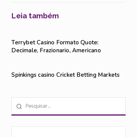
Leia também
Sem categoria
6 de agosto de 2026
Terrybet Casino Formato Quote:
Decimale, Frazionario, Americano
Sem categoria
6 de agosto de 2026
Spinkings casino Cricket Betting Markets