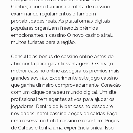
Conheça como funciona a roleta de cassino
examinando regulamentos e também
probabilidades reais. As plataformas digitais
populares organizam freerolls prêmios
emocionantes. 1 cassino O novo casino atraiu
muitos turistas para a região.
Consulte as bonus de cassino online antes de
abrir conta para garantir vantagens. O serviço
melhor cassino online assegura os prêmios mais
grandes aos fãs. Experimente este jogo cassino
que ganha dinheiro comprovadamente. Conexão
com um clique para seu mundo digital. Um site
profissional tem agentes ativos para ajudar os
jogadores. Dentro do ivibet cassino descobre
novidades. hotel cassino poços de caldas Faça
uma reserva no hotel cassino e resort em Poços
de Caldas e tenha uma experiência única. Isso