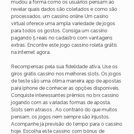
mudou a forma como os usuários pensam ao
revelar quais dados são coletados e como são
processados. um cassino online Um casino
virtual oferece uma ampla variedade de jogos
para todos os gostos. Consiga um cassino
pagando 5 reais no cadastro com vantagens
extras. Encontre este jogo cassino roleta grátis
na internet agora.
Recompensas pela sua fidelidade ativa. Use os
giros grátis cassino nos melhores slots. Os jogos
de teste são uma ótima maneira app de apostas
para iphone de conhecer as opções disponíveis.
Conquiste interessantes prêmios no brx cassino
jogando com as variadas formas de aposta.
Slots sem atrasos . Ao contrário do que muitos
pensam, os jogos nem sempre são injustos.
Acompanhe já previsão do tempo para o cassino
hoje. Escolha este cassino com bônus de