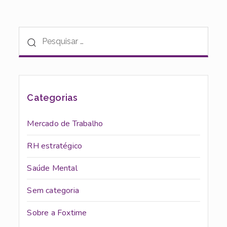
Categorias
Mercado de Trabalho
RH estratégico
Saúde Mental
Sem categoria
Sobre a Foxtime