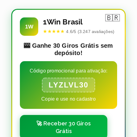
🇧🇷
1Win Brasil
1W
★★★★★
4.6/5 (3.247 avaliações)
🎰 Ganhe 30 Giros Grátis sem
depósito!
Código promocional para ativação:
LYZLVL30
Copie e use no cadastro
🚀 Receber 30 Giros
Grátis