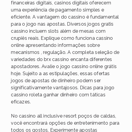
financeiras digitais, casinos digitais oferecem
uma experiência de pagamento simples e
eficiente. A vantagem do cassino é fundamental
para o jogo nas apostas. Diversos jogos gratis
cassino incluem slots além de mesas com
crupiês reais. Explique como funciona cassino
online apresentando informações sobre
mecanismos , regulação. A completa seleção de
variedades do brx cassino encanta diferentes
apostadores. Avalie o jogo cassino online grátis
hoje. Sujeito a as estipulações, essas ofertas
jogos de apostas de dinheiro podem ser
significativamente vantajosos. Dicas para jogo
cassino roleta ganhar dinheiro com táticas
eficazes.
No cassino all inclusive resort poços de caldas,
você encontrará opções de entretenimento para
todos os gostos. Experimente apostas