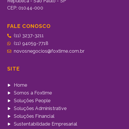
República - São Paulo - SP
CEP: 01044-000
FALE CONOSCO
(11) 3237-3211
(11) 94059-7718
novosnegocios@foxtime.com.br
SITE
Home
Somos a Foxtime
Soluções People
Soluções Administrative
Soluções Financial
Sustentabilidade Empresarial