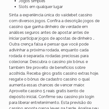
Jogos simples
Slots em qualquer lugar
Sinta a experiência única do vaidebet cassino
com diversos jogos. Confira a descrição jogos de
cassino que ganha dinheiro de verdade em
análises seguros antes de apostar antes de
iniciar participar jogos de apostas de dinheiro ..
Outra crença falsa é pensar que você pode
adivinhar a próxima rodada, enquanto cada
rodada é separada. rodadas preciosas para
colecionar. Descubra o cassino pix bônus e
também tire proveito de benefícios sobre
acolhida. Receba giros gratis cassino extras hoje.
resgate o bônus de cadastro cassino o qual
aumenta essas chances de vencer maior.
Aproveite cassino 5 reais gratis isento de
depósito inicial. Confirme seu cassino pix login
para liberar entretenimento. Esta previsão do
cassino aponta garoa leves na tarde. Analise seu