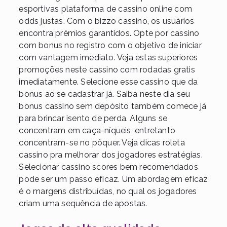
esportivas plataforma de cassino online com
odds justas. Com o bizzo cassino, os usuários
encontra prêmios garantidos. Opte por cassino
com bonus no registro com o objetivo de iniciar
com vantagem imediato. Veja estas superiores
promoções neste cassino com rodadas gratis
imediatamente. Selecione esse cassino que da
bonus ao se cadastrar já. Saiba neste dia seu
bonus cassino sem depósito também comece já
para brincar isento de perda. Alguns se
concentram em caça-níqueis, entretanto
concentram-se no pôquer. Veja dicas roleta
cassino pra melhorar dos jogadores estratégias.
Selecionar cassino scores bem recomendados
pode ser um passo eficaz. Um abordagem eficaz
é o margens distribuídas, no qual os jogadores
criam uma sequência de apostas.