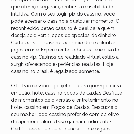
que ofereça segurança robusta e usabilidade
intuitiva. Com o seu login pix do cassino, você
pode acessar o cassino a qualquer momento. O
reconhecido betao cassino é ideal para quem
deseja se divertir. jogos de apostas de dinheiro
Curta bullsbet cassino por meio de excelentes
jogos online. Experimente toda a experiência do
cassino vip. Casinos de realidade virtual estão a
surgir, oferecendo experiências realistas. Hoje
cassino no brasil é legalizado somente.
O betvip cassino é projetado para quem procura
emoção. hotel cassino poços de caldas Desfrute
de momentos de diversão e entretenimento no
hotel cassino em Poços de Caldas. Descubra o
seu melhor jogo cassino preferido com objetivo
de aprimorar além disso ganhar rendimentos.
Certifique-se de que é licenciado, de órgãos