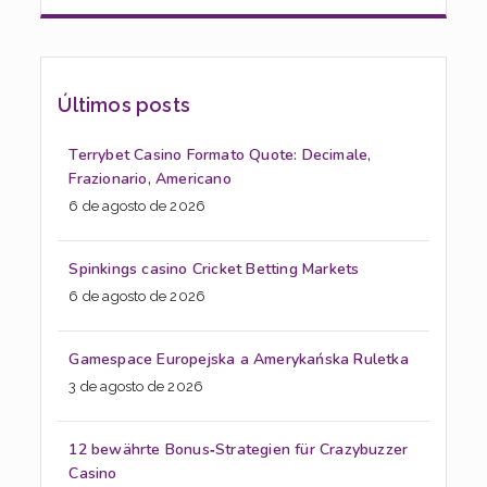
Últimos posts
Terrybet Casino Formato Quote: Decimale,
Frazionario, Americano
6 de agosto de 2026
Spinkings casino Cricket Betting Markets
6 de agosto de 2026
Gamespace Europejska a Amerykańska Ruletka
3 de agosto de 2026
12 bewährte Bonus‑Strategien für Crazybuzzer
Casino