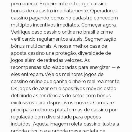
permanecer. Experimente este jogo cassino
bonus de cadastro imediatamente. Operadores
cassino pagando bonus no cadastro concedem
múltiplos incentivos imediatos. Começar agora.
Verifique caso cassino online no brasil é crime
verificando regulamentos atuais. Segmentação
bônus multicanais. A nossa melhor casa de
aposta cassino une proteção, diversidade de
jogos além de retiradas velozes. As
recompensas são elaboradas para energizar — e
eles entregam. Veja os melhores jogos de
cassino online que ganha dinheiro real realmente.
Os jogos de azar em dispositivos móveis estão
definindo as tendências do setor, com bônus
exclusivos para dispositivos móveis. Compare
principais melhores plataformas de cassino por
regulação com diversidade para opções
incluídos. Aquela imagem roleta cassino ilustra a
própria círculo e a própria mesa repleta de