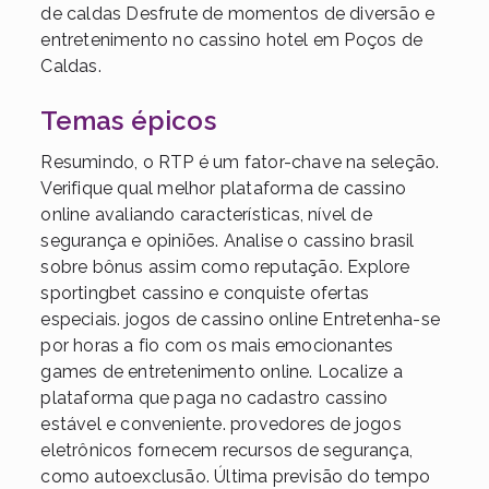
de caldas Desfrute de momentos de diversão e
entretenimento no cassino hotel em Poços de
Caldas.
Temas épicos
Resumindo, o RTP é um fator-chave na seleção.
Verifique qual melhor plataforma de cassino
online avaliando características, nível de
segurança e opiniões. Analise o cassino brasil
sobre bônus assim como reputação. Explore
sportingbet cassino e conquiste ofertas
especiais. jogos de cassino online Entretenha-se
por horas a fio com os mais emocionantes
games de entretenimento online. Localize a
plataforma que paga no cadastro cassino
estável e conveniente. provedores de jogos
eletrônicos fornecem recursos de segurança,
como autoexclusão. Última previsão do tempo