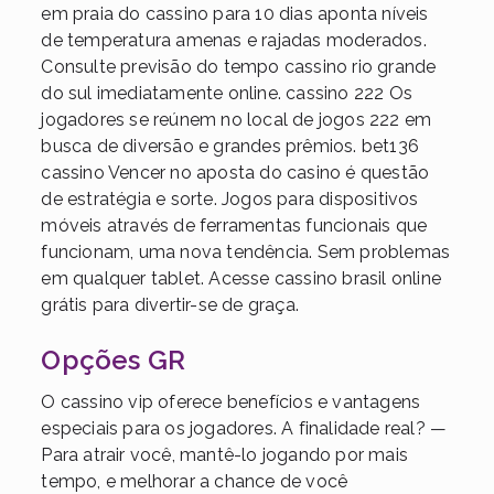
em praia do cassino para 10 dias aponta níveis
de temperatura amenas e rajadas moderados.
Consulte previsão do tempo cassino rio grande
do sul imediatamente online. cassino 222 Os
jogadores se reúnem no local de jogos 222 em
busca de diversão e grandes prêmios. bet136
cassino Vencer no aposta do casino é questão
de estratégia e sorte. Jogos para dispositivos
móveis através de ferramentas funcionais que
funcionam, uma nova tendência. Sem problemas
em qualquer tablet. Acesse cassino brasil online
grátis para divertir-se de graça.
Opções GR
O cassino vip oferece benefícios e vantagens
especiais para os jogadores. A finalidade real? —
Para atrair você, mantê-lo jogando por mais
tempo, e melhorar a chance de você