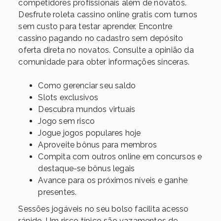
competidores profissionais além de novatos.
Desfrute roleta cassino online gratis com turnos
sem custo para testar aprender. Encontre
cassino pagando no cadastro sem depósito
oferta direta no novatos. Consulte a opinião da
comunidade para obter informações sinceras.
Como gerenciar seu saldo
Slots exclusivos
Descubra mundos virtuais
Jogo sem risco
Jogue jogos populares hoje
Aproveite bônus para membros
Compita com outros online em concursos e
destaque-se bônus legais
Avance para os próximos níveis e ganhe
presentes.
Sessões jogáveis no seu bolso facilita acesso
rápido. Um risco típico são vazamentos de