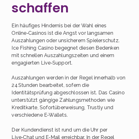
schaffen
Ein häufiges Hindernis bei der Wahl eines
Online‑Casinos ist die Angst vor langsamen
Auszahlungen oder unsicherem Spielerschutz.
Ice Fishing Casino begegnet diesen Bedenken
mit schnellen Auszahlungszeiten und einem
engagierten Live‑Support.
Auszahlungen werden in der Regel innerhalb von
24 Stunden bearbeitet, sofern die
Identitätsprüfung abgeschlossen ist. Das Casino
unterstützt gängige Zahlungsmethoden wie
Kreditkarte, Sofortüberweisung, Trustly und
verschiedene E‑Wallets.
Der Kundendienst ist rund um die Uhr per
Live‑Chat und E‑Mail erreichbar. In der Regel