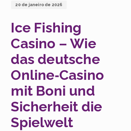
20 de janeiro de 2026
Ice Fishing
Casino – Wie
das deutsche
Online‑Casino
mit Boni und
Sicherheit die
Spielwelt