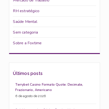
Mercado de Trabalho
RH estratégico
Saúde Mental
Sem categoria
Sobre a Foxtime
Últimos posts
Terrybet Casino Formato Quote: Decimale,
Frazionario, Americano
6 de agosto de 2026