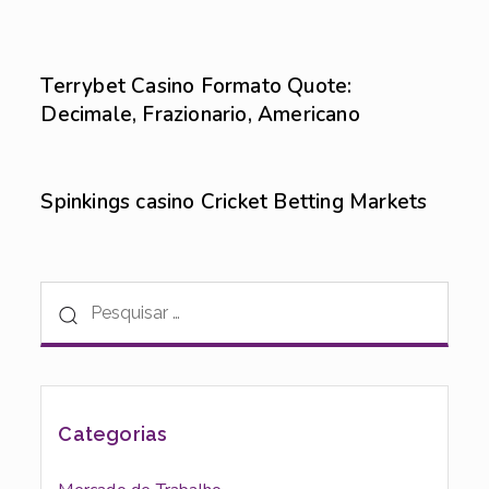
Sem categoria
6 de agosto de 2026
Terrybet Casino Formato Quote:
Decimale, Frazionario, Americano
Sem categoria
6 de agosto de 2026
Spinkings casino Cricket Betting Markets
Categorias