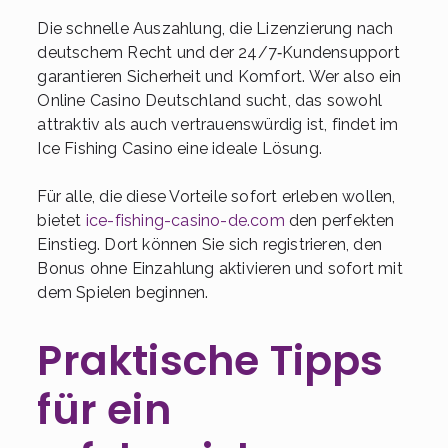
Die schnelle Auszahlung, die Lizenzierung nach
deutschem Recht und der 24/7‑Kundensupport
garantieren Sicherheit und Komfort. Wer also ein
Online Casino Deutschland sucht, das sowohl
attraktiv als auch vertrauenswürdig ist, findet im
Ice Fishing Casino eine ideale Lösung.
Für alle, die diese Vorteile sofort erleben wollen,
bietet
ice-fishing-casino-de.com
den perfekten
Einstieg. Dort können Sie sich registrieren, den
Bonus ohne Einzahlung aktivieren und sofort mit
dem Spielen beginnen.
Praktische Tipps
für ein