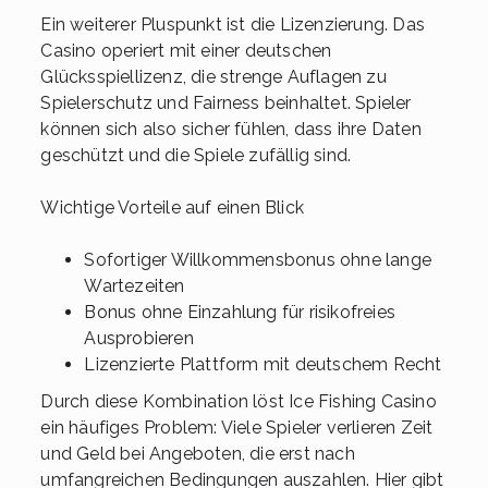
Ein weiterer Pluspunkt ist die Lizenzierung. Das
Casino operiert mit einer deutschen
Glücksspiellizenz, die strenge Auflagen zu
Spielerschutz und Fairness beinhaltet. Spieler
können sich also sicher fühlen, dass ihre Daten
geschützt und die Spiele zufällig sind.
Wichtige Vorteile auf einen Blick
Sofortiger Willkommensbonus ohne lange
Wartezeiten
Bonus ohne Einzahlung für risikofreies
Ausprobieren
Lizenzierte Plattform mit deutschem Recht
Durch diese Kombination löst Ice Fishing Casino
ein häufiges Problem: Viele Spieler verlieren Zeit
und Geld bei Angeboten, die erst nach
umfangreichen Bedingungen auszahlen. Hier gibt