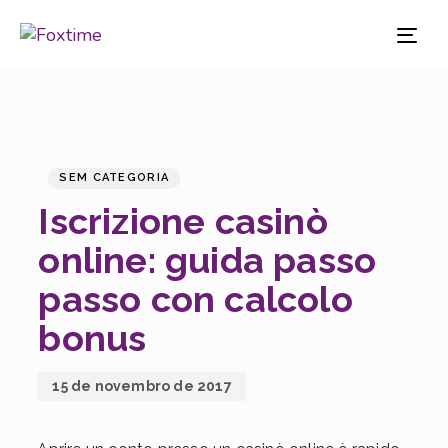
TO
NAV
PUBLISHED
Published
IN:
on:
SEM CATEGORIA
Iscrizione casinò
online: guida passo
passo con calcolo
bonus
15 de novembro de 2017