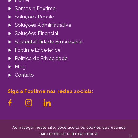
Home
Somos a Foxtime
Soluções People
Soluções Administrative
Soluções Financial
Sustentabilidade Empresarial
Foxtime Experience
Política de Privacidade
Blog
Contato
Siga a Foxtime nas redes sociais:
Ao navegar neste site, você aceita os cookies que usamos
FOXTIME © 2023 Todos os direitos reservados.
para melhorar sua experiência.
Desenvolvido por Academia da Marca