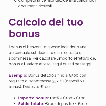
Completa la verifica dell’identità caricando i
documenti richiesti.
Calcolo del tuo
bonus
I bonus di benvenuto spesso includono una
percentuale sul deposito e un requisito di
scommessa. Per calcolare l’importo effettivo del
bonus e il valore atteso, segui questi passaggi.
Esempio:
Bonus del 100% fino a €500 con
requisito di scommessa 35x su (deposito +
bonus). Deposito €100.
Importo bonus:
100% × €100 = €100
Saldo totale:
€100 (deposito) + €100