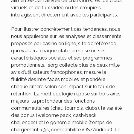
alimentée par l’arrivée de chats intégrés, de clubs
virtuels et de flux vidéo où les croupiers
interagissent directement avec les participants.
Pour illustrer concrètement ces tendances, nous
nous appuierons sur les analyses et classements
proposés par casino en ligne, site de référence
qui évaluera chaque plateforme selon ses
caractéristiques sociales et ses programmes
promotionnels. Isorg collecte plus de deux mille
avis d’utilisateurs francophones, mesure la
fluidité des interfaces mobiles et pondère
chaque critère selon son impact sur le taux de
rétention. La méthodologie repose sur trois axes
majeurs : la profondeur des fonctions
communautaires (chat, tournois, clubs), la variété
des bonus (welcome pack, cash‑back,
challenges) et l’ergonomie mobile (temps de
chargement < 3 s, compatibilité iOS/Android). Le