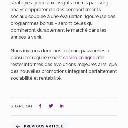
stratégies grâce aux insights fournis par Isorg –
analyse approfondie des comportements
sociaux couplée à une évaluation rigoureuse des
programmes bonus – seront celles qui
domineront durablement le marché dans les
années à venir.
Nous invitons donc nos lecteurs passionnés à
consulter régulièrement
casino en ligne
afin
rester informés des évolutions majeures ainsi que
des nouvelles promotions intégrant parfaitement
sociabilité et rentabilité.
SHARE ON
PREVIOUS ARTICLE