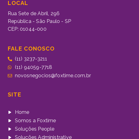
LOCAL
Rua Sete de Abril, 296
República - São Paulo - SP
CEP: 01044-000
FALE CONOSCO
(11) 3237-3211
(11) 94059-7718
novosnegocios@foxtime.com.br
SITE
Home
Somos a Foxtime
Soluções People
Soluções Administrative