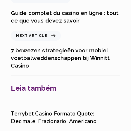
Guide complet du casino en ligne : tout
ce que vous devez savoir
NEXT ARTICLE
7 bewezen strategieën voor mobiel
voetbalweddenschappen bij Winnitt
Casino
Leia também
Sem categoria
6 de agosto de 2026
Terrybet Casino Formato Quote:
Decimale, Frazionario, Americano
Sem categoria
6 de agosto de 2026