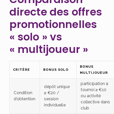
directe des offres
promotionnelles
« solo » vs
« multijoueur »
BONUS
CRITÈRE
BONUS SOLO
MULTIJOUEUR
participation à
dépôt unique
tournoi ≥ €10
Condition
≥ €20 /
ou activité
d’obtention
session
collective dans
individuelle
club