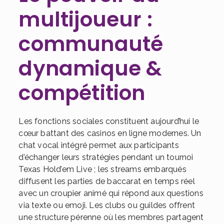
multijoueur :
communauté
dynamique &
compétition
Les fonctions sociales constituent aujourd’hui le
cœur battant des casinos en ligne modernes. Un
chat vocal intégré permet aux participants
d’échanger leurs stratégies pendant un tournoi
Texas Hold’em Live ; les streams embarqués
diffusent les parties de baccarat en temps réel
avec un croupier animé qui répond aux questions
via texte ou emoji. Les clubs ou guildes offrent
une structure pérenne où les membres partagent