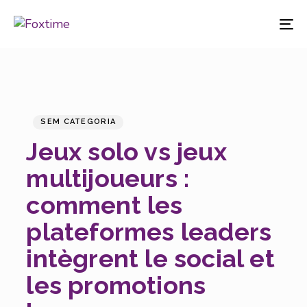
T
NA
PUBLISHED
Published
IN:
on:
SEM CATEGORIA
Jeux solo vs jeux
multijoueurs :
comment les
plateformes leaders
intègrent le social et
les promotions