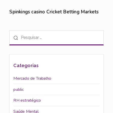
Spinkings casino Cricket Betting Markets
Categorias
Mercado de Trabalho
public
RH estratégico
Saúde Mental