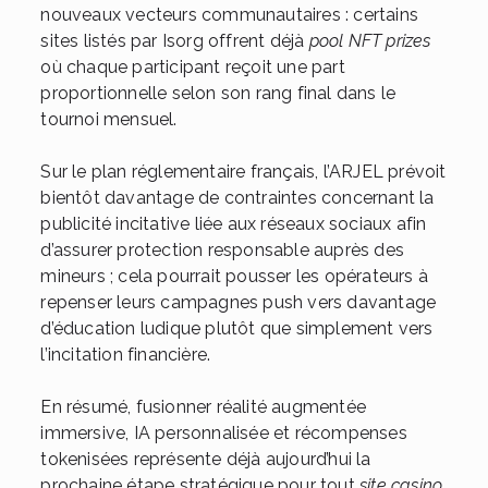
nouveaux vecteurs communautaires : certains
sites listés par Isorg offrent déjà
pool NFT prizes
où chaque participant reçoit une part
proportionnelle selon son rang final dans le
tournoi mensuel.
Sur le plan réglementaire français, l’ARJEL prévoit
bientôt davantage de contraintes concernant la
publicité incitative liée aux réseaux sociaux afin
d’assurer protection responsable auprès des
mineurs ; cela pourrait pousser les opérateurs à
repenser leurs campagnes push vers davantage
d’éducation ludique plutôt que simplement vers
l’incitation financière.
En résumé, fusionner réalité augmentée
immersive, IA personnalisée et récompenses
tokenisées représente déjà aujourd’hui la
prochaine étape stratégique pour tout
site casino