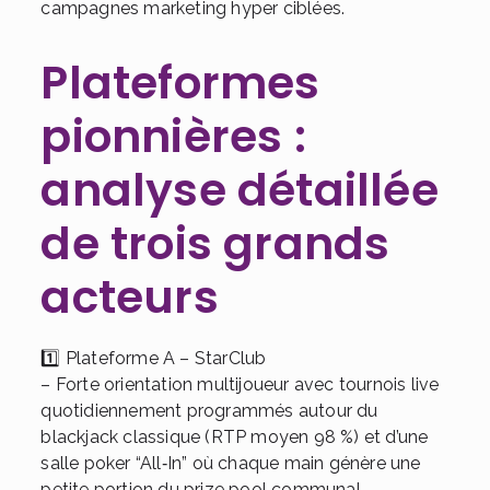
campagnes marketing hyper ciblées.
Plateformes
pionnières :
analyse détaillée
de trois grands
acteurs
1️⃣ Plateforme A – StarClub
– Forte orientation multijoueur avec tournois live
quotidiennement programmés autour du
blackjack classique (RTP moyen 98 %) et d’une
salle poker “All‑In” où chaque main génère une
petite portion du prize pool communal.