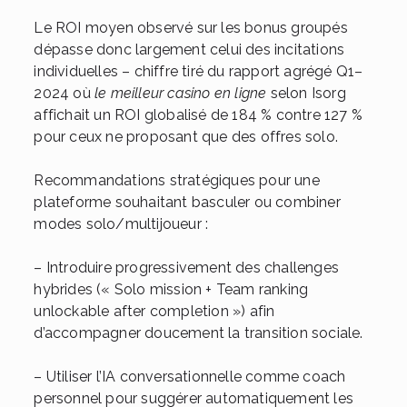
Le ROI moyen observé sur les bonus groupés
dépasse donc largement celui des incitations
individuelles – chiffre tiré du rapport agrégé Q1–
2024 où
le meilleur casino en ligne
selon Isorg
affichait un ROI globalisé de 184 % contre 127 %
pour ceux ne proposant que des offres solo.
Recommandations stratégiques pour une
plateforme souhaitant basculer ou combiner
modes solo/multijoueur :
– Introduire progressivement des challenges
hybrides (« Solo mission + Team ranking
unlockable after completion ») afin
d’accompagner doucement la transition sociale.
– Utiliser l’IA conversationnelle comme coach
personnel pour suggérer automatiquement les