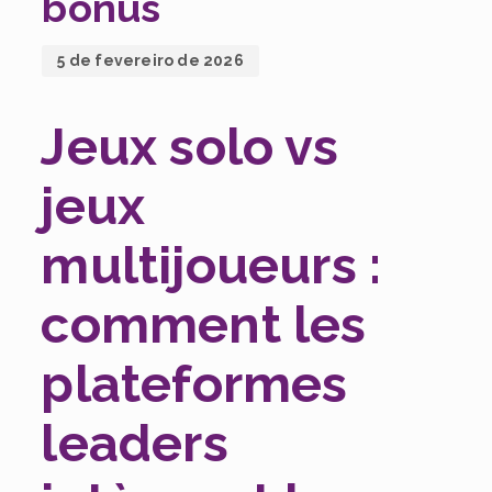
bonus
5 de fevereiro de 2026
Jeux solo vs
jeux
multijoueurs :
comment les
plateformes
leaders