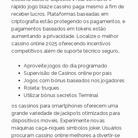
rápido jogo blaze cassino paga mesmo a fim de
receber lucros. Plataformas baseadas em
criptografia estão protegendo os pagamentos, e
pagamentos baseados em tokens estão
aumentando a privacidade. Localize o melhor
cassino online 2025 oferecendo incentivos
competitivos além de suporte técnico seguro..
Aproveite jogos do dia programado
Supervisão de Casinos online por país
Jogos com bónus baseados nos jogadores
Roleta: truques
Utilizar bônus secretos Terminal
os cassinos para smartphones oferecem uma
grande variedade de jackpots otimizados para
dispositivos móveis. Experimente novas
máquinas caça-níqueis símbolos joker. Usuários
procuram cassino online melhores a divertir-se