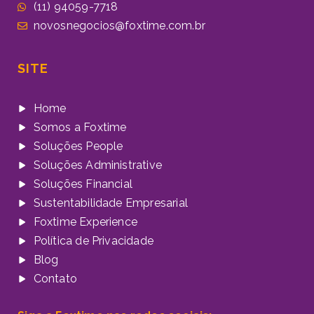
(11) 94059-7718
novosnegocios@foxtime.com.br
SITE
Home
Somos a Foxtime
Soluções People
Soluções Administrative
Soluções Financial
Sustentabilidade Empresarial
Foxtime Experience
Política de Privacidade
Blog
Contato