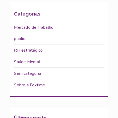
Categorias
Mercado de Trabalho
public
RH estratégico
Saúde Mental
Sem categoria
Sobre a Foxtime
Últimos posts