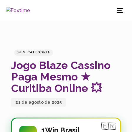
TO
NAV
PUBLISHED
Published
IN:
on:
SEM CATEGORIA
Jogo Blaze Cassino
Paga Mesmo ★
Curitiba Online 💥
21 de agosto de 2025
🇧🇷
1Win Brasil