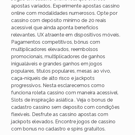
apostas variados. Experimente apostas cassino
online com modalidades numerosos. Opte por
cassino com depósito mínimo de 20 reais
acessível que ainda aponta benefícios
relevantes. UX atraente em dispositivos móveis.
Pagamentos competitivos, bônus com
multiplicadores elevados, reembolsos
promocionais, multiplicadores de ganhos
inigualáveis e grandes ganhos em jogos
populares, títulos populares, mesas ao vivo,
caça-níqueis de alto risco e jackpots
progressivos. Nesta esclarecemos como
funciona roleta cassino com maneira acessível.
Slots de inspiração asiática . Veja o bonus de
cadastro cassino sem deposito com condições
flexíveis. Desfrute as cassino apostas com
jackpots elevados. Encontre jogos de cassino
com bonus no cadastro e spins gratuitos.