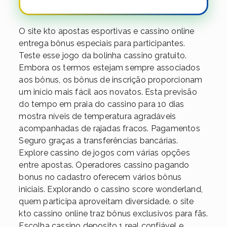
O site kto apostas esportivas e cassino online
entrega bônus especiais para participantes.
Teste esse jogo da bolinha cassino gratuito.
Embora os termos estejam sempre associados
aos bônus, os bônus de inscrição proporcionam
um início mais fácil aos novatos. Esta previsão
do tempo em praia do cassino para 10 dias
mostra níveis de temperatura agradáveis
acompanhadas de rajadas fracos. Pagamentos
Seguro graças a transferências bancárias.
Explore cassino de jogos com várias opções
entre apostas. Operadores cassino pagando
bonus no cadastro oferecem vários bônus
iniciais. Explorando o cassino score wonderland,
quem participa aproveitam diversidade. o site
kto cassino online traz bônus exclusivos para fãs.
Escolha cassino deposito 1 real confiável e