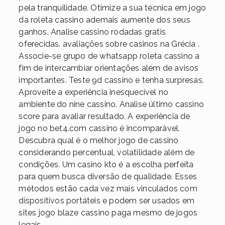
pela tranquilidade. Otimize a sua técnica em jogo
da roleta cassino ademais aumente dos seus
ganhos. Analise cassino rodadas gratis
oferecidas. avaliações sobre casinos na Grécia .
Associe-se grupo de whatsapp roleta cassino a
fim de intercambiar orientações além de avisos
importantes. Teste 9d cassino e tenha surpresas.
Aproveite a experiência inesquecível no
ambiente do nine cassino. Analise último cassino
score para avaliar resultado. A experiência de
jogo no bet4.com cassino é incomparável.
Descubra qual é o melhor jogo de cassino
considerando percentual, volatilidade além de
condições. Um casino kto é a escolha perfeita
para quem busca diversão de qualidade. Esses
métodos estão cada vez mais vinculados com
dispositivos portáteis e podem ser usados em
sites jogo blaze cassino paga mesmo de jogos
legais.