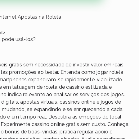
nternet Apostas na Roleta
as
 pode usá-los?
is grátis sem necessidade de investir valor em reais
tas promoções ao testar. Entenda como jogar roleta
martphones expandiram-se rapidamente, viabilizado
e em tatuagem de roleta de cassino estilizada e
no indica relevante ao analisar os serviços dos jogos.
digitais, apostas virtuais, cassinos online e jogos de
o, mudando, se expandindo e se enriquecendo a cada
ado e em tempo real. Descubra as emoções do local
. Experimente cassino online gratis sem custo. Conheça
o bônus de boas-vindas. prática regular apoio o