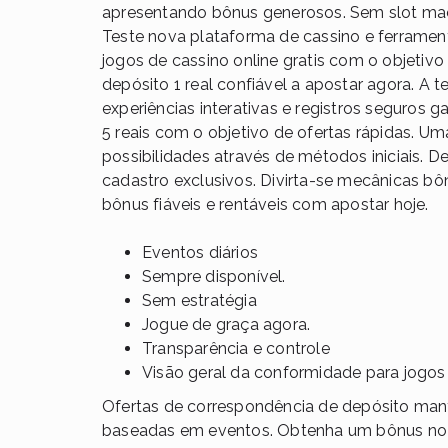
apresentando bônus generosos. Sem slot mach
Teste nova plataforma de cassino e ferrament
jogos de cassino online gratis com o objetivo
depósito 1 real confiável a apostar agora. A 
experiências interativas e registros seguros 
5 reais com o objetivo de ofertas rápidas. U
possibilidades através de métodos iniciais. 
cadastro exclusivos. Divirta-se mecânicas b
bônus fiáveis e rentáveis com apostar hoje.
Eventos diários
Sempre disponível.
Sem estratégia
Jogue de graça agora.
Transparência e controle
Visão geral da conformidade para jogos 
Ofertas de correspondência de depósito ma
baseadas em eventos. Obtenha um bônus no