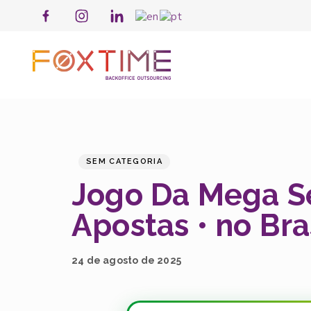
PUBLISHED
Published
IN:
on:
SEM CATEGORIA
Jogo Da Mega S
Apostas • no Bras
24 de agosto de 2025