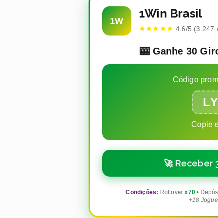
1Win Brasil
1W
★★★★★
4.6/5 (3.247 
🎰 Ganhe 30 Gir
Código promo
L
Copie e
🚀 Receber 3
Condições:
Rollover
x70
• Depós
+18 Jogue