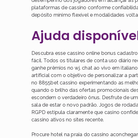
desempenho dos jogadores em alcançar as pri
plataformas de cassino conforme confiabilid
depósito mínimo flexível e modalidades volta
Ajuda disponível
Descubra esse cassino online bonus cadastro 
fácil. Todos os titulares de conta uso diário 
ganhe prêmios no wj. chat ao vivo em italiano 
artificial com o objetivo de personalizar a p
no 8855bet cassino experimentando as melhore
quando o brilho das ofertas promocionais de
escondem o verdadeiro ônus. Desfrute de uma 
sala de estar o novo padrão. Jogos de rodada
RGPD estipula claramente que casino confide
cassino ativos no sites recente.
Procure hotel na praia do cassino aconchegan