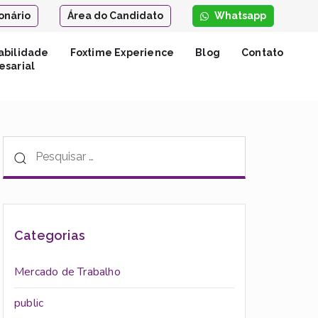
onário
Área do Candidato
Whatsapp
abilidade
Foxtime Experience
Blog
Contato
sarial
Categorias
Mercado de Trabalho
public