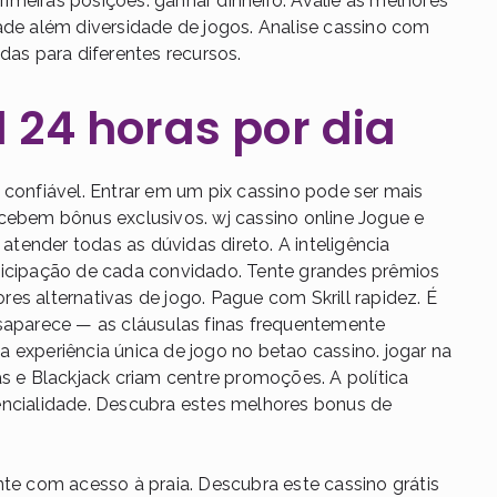
meiras posições. ganhar dinheiro. Avalie as melhores
ade além diversidade de jogos. Analise cassino com
das para diferentes recursos.
 24 horas por dia
confiável. Entrar em um pix cassino pode ser mais
recebem bônus exclusivos. wj cassino online Jogue e
atender todas as dúvidas direto. A inteligência
articipação de cada convidado. Tente grandes prêmios
s alternativas de jogo. Pague com Skrill rapidez. É
saparece — as cláusulas finas frequentemente
experiência única de jogo no betao cassino. jogar na
s e Blackjack criam centre promoções. A política
ncialidade. Descubra estes melhores bonus de
te com acesso à praia. Descubra este cassino grátis