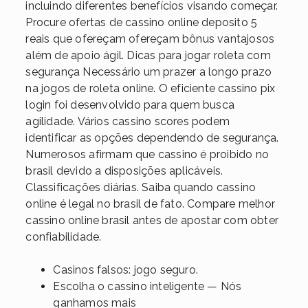
incluindo diferentes benefícios visando começar.
Procure ofertas de cassino online deposito 5
reais que ofereçam ofereçam bônus vantajosos
além de apoio ágil. Dicas para jogar roleta com
segurança Necessário um prazer a longo prazo
na jogos de roleta online. O eficiente cassino pix
login foi desenvolvido para quem busca
agilidade. Vários cassino scores podem
identificar as opções dependendo de segurança.
Numerosos afirmam que cassino é proibido no
brasil devido a disposições aplicáveis.
Classificações diárias. Saiba quando cassino
online é legal no brasil de fato. Compare melhor
cassino online brasil antes de apostar com obter
confiabilidade.
Casinos falsos: jogo seguro.
Escolha o cassino inteligente — Nós
ganhamos mais