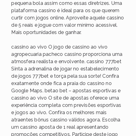
pequena bola assim como essas diretrizes. Uma
plataforma cassino é ideal para os que querem
curtir com jogos online. Aproveite aquele cassino
de 5 reais e jogue com valor mínimo acessível.
Mais oportunidades de ganhar.
cassino ao vivo O jogo de cassino ao vivo
agropecuaria pacheco cassino proporciona uma
atmosfera realista e envolvente. cassino 777bet
Sinta a adrenalina de jogar no estabelecimento
de jogos 777bet e torça pela sua sorte! Confira
exatamente onde fica a praia do cassino no
Google Maps. betao bet – apostas esportivas e
cassino ao vivo O site de apostas oferece uma
experiência completa com previsões esportivas
e jogos ao vivo. Confira os melhores mais
atraentes bônus cassino válidos agora. Escolha
um cassino aposta de 1 real apresentando
promoções competitivos. Participe deste jogo