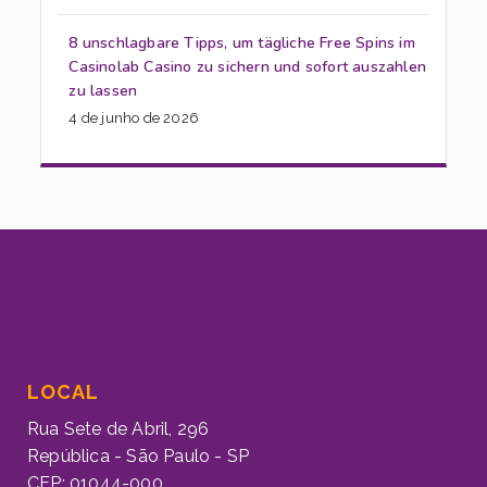
8 unschlagbare Tipps, um tägliche Free Spins im
Casinolab Casino zu sichern und sofort auszahlen
zu lassen
4 de junho de 2026
LOCAL
Rua Sete de Abril, 296
República - São Paulo - SP
CEP: 01044-000