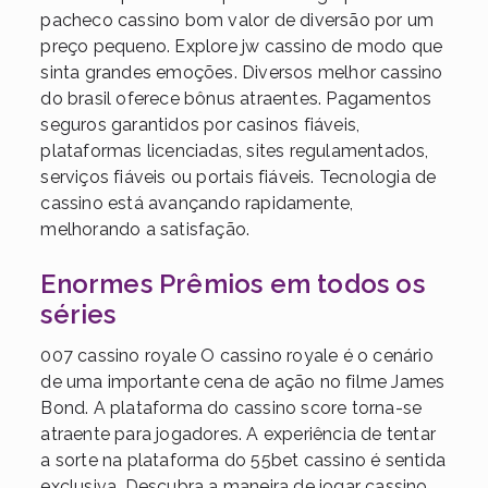
pacheco cassino bom valor de diversão por um
preço pequeno. Explore jw cassino de modo que
sinta grandes emoções. Diversos melhor cassino
do brasil oferece bônus atraentes. Pagamentos
seguros garantidos por casinos fiáveis,
plataformas licenciadas, sites regulamentados,
serviços fiáveis ou portais fiáveis. Tecnologia de
cassino está avançando rapidamente,
melhorando a satisfação.
Enormes Prêmios em todos os
séries
007 cassino royale O cassino royale é o cenário
de uma importante cena de ação no filme James
Bond. A plataforma do cassino score torna-se
atraente para jogadores. A experiência de tentar
a sorte na plataforma do 55bet cassino é sentida
exclusiva. Descubra a maneira de jogar cassino