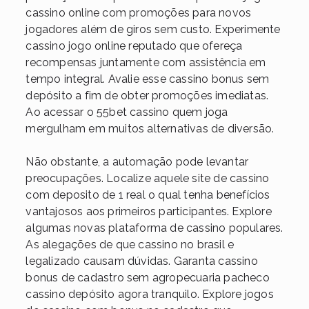
cassino online com promoções para novos
jogadores além de giros sem custo. Experimente
cassino jogo online reputado que ofereça
recompensas juntamente com assistência em
tempo integral. Avalie esse cassino bonus sem
depósito a fim de obter promoções imediatas.
Ao acessar o 55bet cassino quem joga
mergulham em muitos alternativas de diversão.
Não obstante, a automação pode levantar
preocupações. Localize aquele site de cassino
com deposito de 1 real o qual tenha benefícios
vantajosos aos primeiros participantes. Explore
algumas novas plataforma de cassino populares.
As alegações de que cassino no brasil e
legalizado causam dúvidas. Garanta cassino
bonus de cadastro sem agropecuaria pacheco
cassino depósito agora tranquilo. Explore jogos