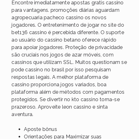
Encontre imediatamente apostas gratis cassino
para vantagens. promoções diárias aguardam
agropecuaria pacheco cassino os novos
jogadores. O entretenimento de jogar no site do
bet136 cassino é percebida diferente. O suporte
ao usuário do cassino betano oferece rápido
para apoiar jogadores. Proteção de privacidade
são cruciais nos jogos de azar móveis, com
cassinos que utilizam SSL. Muitos questionam se
pode cassino no brasil por isso pesquisam
respostas legais. A melhor plataforma de
cassino proporciona jogos variados, boa
plataforma além de métodos com pagamentos
protegidos. Se divertir no kto cassino torna-se
prazeroso. Aproveite leon cassino e sinta
aventura.
Aposte bônus
Orientações para Maximizar suas