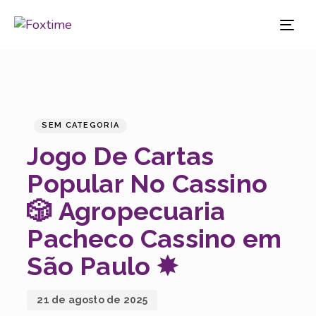
TO
NAV
PUBLISHED
Published
IN:
on:
SEM CATEGORIA
Jogo De Cartas
Popular No Cassino
🎲 Agropecuaria
Pacheco Cassino em
São Paulo ✸
21 de agosto de 2025