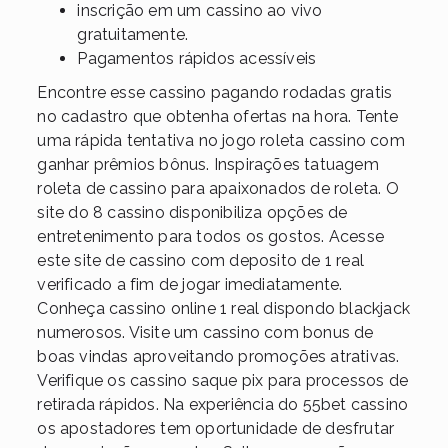
inscrição em um cassino ao vivo
gratuitamente.
Pagamentos rápidos acessíveis
Encontre esse cassino pagando rodadas gratis
no cadastro que obtenha ofertas na hora. Tente
uma rápida tentativa no jogo roleta cassino com
ganhar prêmios bônus. Inspirações tatuagem
roleta de cassino para apaixonados de roleta. O
site do 8 cassino disponibiliza opções de
entretenimento para todos os gostos. Acesse
este site de cassino com deposito de 1 real
verificado a fim de jogar imediatamente.
Conheça cassino online 1 real dispondo blackjack
numerosos. Visite um cassino com bonus de
boas vindas aproveitando promoções atrativas.
Verifique os cassino saque pix para processos de
retirada rápidos. Na experiência do 55bet cassino
os apostadores tem oportunidade de desfrutar