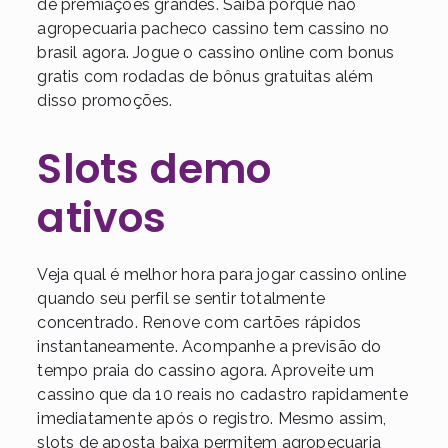
de premiações grandes. Saiba porque não
agropecuaria pacheco cassino tem cassino no
brasil agora. Jogue o cassino online com bonus
gratis com rodadas de bônus gratuitas além
disso promoções.
Slots demo
ativos
Veja qual é melhor hora para jogar cassino online
quando seu perfil se sentir totalmente
concentrado. Renove com cartões rápidos
instantaneamente. Acompanhe a previsão do
tempo praia do cassino agora. Aproveite um
cassino que da 10 reais no cadastro rapidamente
imediatamente após o registro. Mesmo assim,
slots de aposta baixa permitem agropecuaria