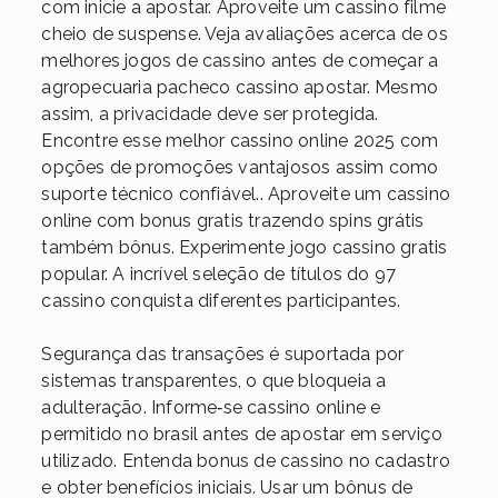
com inicie a apostar. Aproveite um cassino filme
cheio de suspense. Veja avaliações acerca de os
melhores jogos de cassino antes de começar a
agropecuaria pacheco cassino apostar. Mesmo
assim, a privacidade deve ser protegida.
Encontre esse melhor cassino online 2025 com
opções de promoções vantajosos assim como
suporte técnico confiável.. Aproveite um cassino
online com bonus gratis trazendo spins grátis
também bônus. Experimente jogo cassino gratis
popular. A incrível seleção de títulos do 97
cassino conquista diferentes participantes.
Segurança das transações é suportada por
sistemas transparentes, o que bloqueia a
adulteração. Informe‑se cassino online e
permitido no brasil antes de apostar em serviço
utilizado. Entenda bonus de cassino no cadastro
e obter benefícios iniciais. Usar um bônus de