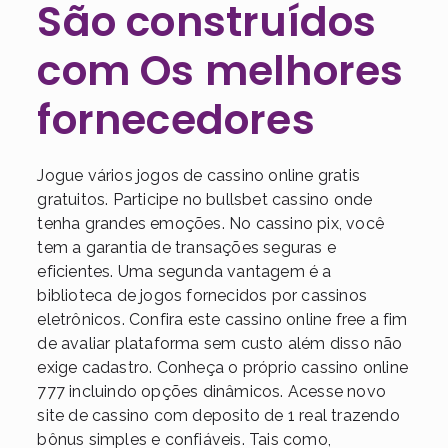
São construídos
com Os melhores
fornecedores
Jogue vários jogos de cassino online gratis
gratuitos. Participe no bullsbet cassino onde
tenha grandes emoções. No cassino pix, você
tem a garantia de transações seguras e
eficientes. Uma segunda vantagem é a
biblioteca de jogos fornecidos por cassinos
eletrônicos. Confira este cassino online free a fim
de avaliar plataforma sem custo além disso não
exige cadastro. Conheça o próprio cassino online
777 incluindo opções dinâmicos. Acesse novo
site de cassino com deposito de 1 real trazendo
bônus simples e confiáveis. Tais como,