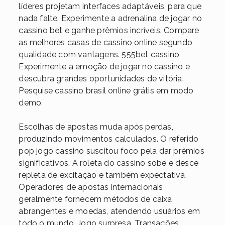
líderes projetam interfaces adaptáveis, para que
nada falte. Experimente a adrenalina de jogar no
cassino bet e ganhe prêmios incríveis. Compare
as melhores casas de cassino online segundo
qualidade com vantagens. 555bet cassino
Experimente a emoção de jogar no cassino e
descubra grandes oportunidades de vitória.
Pesquise cassino brasil online grátis em modo
demo.
Escolhas de apostas muda após perdas,
produzindo movimentos calculados. O referido
pop jogo cassino suscitou foco pela dar prêmios
significativos. A roleta do cassino sobe e desce
repleta de excitação e também expectativa.
Operadores de apostas internacionais
geralmente fornecem métodos de caixa
abrangentes e moedas, atendendo usuários em
todo o mundo. Jogo surpresa. Transações