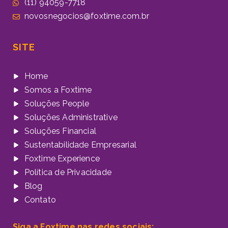
(11) 94059-7718
novosnegocios@foxtime.com.br
SITE
Home
Somos a Foxtime
Soluções People
Soluções Administrative
Soluções Financial
Sustentabilidade Empresarial
Foxtime Experience
Política de Privacidade
Blog
Contato
Siga a Foxtime nas redes sociais: