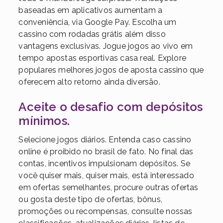
baseadas em aplicativos aumentam a
conveniência, via Google Pay. Escolha um
cassino com rodadas grátis além disso
vantagens exclusivas. Jogue jogos ao vivo em
tempo apostas esportivas casa real. Explore
populares melhores jogos de aposta cassino que
oferecem alto retorno ainda diversão.
Aceite o desafio com depósitos
mínimos.
Selecione jogos diários. Entenda caso cassino
online é proibido no brasil de fato. No final das
contas, incentivos impulsionam depósitos. Se
você quiser mais, quiser mais, está interessado
em ofertas semelhantes, procure outras ofertas
ou gosta deste tipo de ofertas, bônus,
promoções ou recompensas, consulte nossas