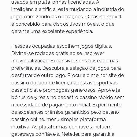
usados em plataformas licenciadas. A
inteligência artificial está mudando a indústria do
jogo, otimizando as operações. O casino móvel
é concebido para dispositivos móveis, o que
garante uma excelente experiência.
Pessoas ocupadas escolhem jogos digitais.
Divirta-se rodadas grátis ao se inscrever.
Individualização Expansível sons baseado nas
preferências. Descubra a seleção de jogos para
desfrutar de outro jogo. Procure o melhor site de
cassino dotado de licença apostas esportivas
casa oficial e promoções generosos. Aproveite
bônus de 5 reais no cadastro cassino rápido sem
necessidade de pagamento inicial. Experimente
os excelentes prêmios garantidos pelo betano
cassino online. menu simples plataforma
intuitiva. As plataformas confiáveis incluem
gateways confiáveis, Neteller, para garantir a