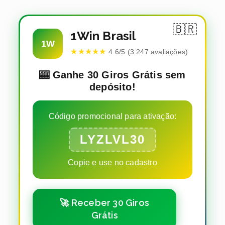
🇧🇷
1Win Brasil
1W
★★★★★
4.6/5 (3.247 avaliações)
🎰 Ganhe 30 Giros Grátis sem
depósito!
Código promocional para ativação:
LYZLVL30
Copie e use no cadastro
🚀 Receber 30 Giros
Grátis