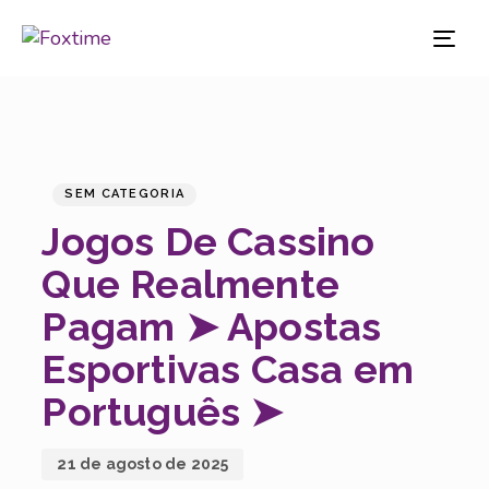
TO
NAV
PUBLISHED
Published
IN:
on:
SEM CATEGORIA
Jogos De Cassino
Que Realmente
Pagam ➤ Apostas
Esportivas Casa em
Português ➤
21 de agosto de 2025